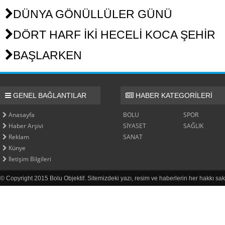
DÜNYA GÖNÜLLÜLER GÜNÜ
DÖRT HARF İKİ HECELİ KOCA ŞEHİR
BAŞLARKEN
GENEL BAĞLANTILAR
HABER KATEGORİLERİ
Anasayfa
BOLU
SPOR
Haber Arşivi
SİYASET
SAĞLIK
Reklam
SANAT
Künye
İletişim Bilgileri
© Copyright 2015 Bolu Objektif. Sitemizdeki yazı, resim ve haberlerin her hakkı sak