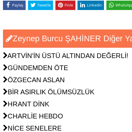
Paylaş
Tweetle
Pinle
Linkedin
WhatsAp
Zeynep Burcu ŞAHİNER Diğer Yaz
ARTVİN'İN ÜSTÜ ALTINDAN DEĞERLİ!
GÜNDEMDEN ÖTE
ÖZGECAN ASLAN
BİR ASIRLIK ÖLÜMSÜZLÜK
HRANT DİNK
CHARLİE HEBDO
NİCE SENELERE