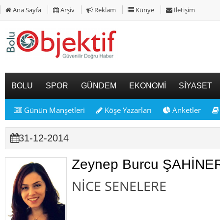
Ana Sayfa
Arşiv
Reklam
Künye
İletişim
BOLU
SPOR
GÜNDEM
EKONOMİ
SİYASET
Günün Manşetleri
Köşe Yazarları
Anketler
31-12-2014
Zeynep Burcu ŞAHİNE
NİCE SENELERE