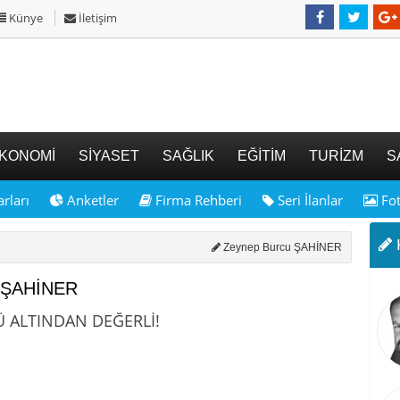
Künye
İletişim
KONOMİ
SİYASET
SAĞLIK
EĞİTİM
TURİZM
S
rları
Anketler
Firma Rehberi
Seri İlanlar
Fot
K
Zeynep Burcu ŞAHİNER
u ŞAHİNER
Ü ALTINDAN DEĞERLİ!