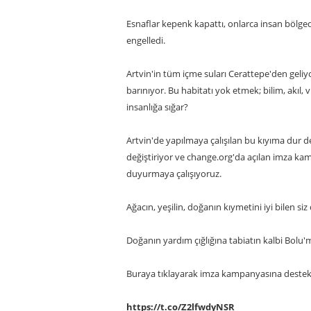
Esnaflar kepenk kapattı, onlarca insan bölged
engelledi.
Artvin'in tüm içme suları Cerattepe'den geliy
barınıyor. Bu habitatı yok etmek; bilim, akıl
insanlığa sığar?
Artvin'de yapılmaya çalışılan bu kıyıma dur 
değiştiriyor ve change.org'da açılan imza kam
duyurmaya çalışıyoruz.
Ağacın, yeşilin, doğanın kıymetini iyi bilen s
Doğanın yardım çığlığına tabiatın kalbi Bolu
Buraya tıklayarak imza kampanyasına destek v
https://t.co/Z2lfwdyNSR