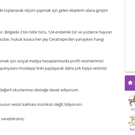
e toplanarak ölçüm yapmak için gelen ekiplerin alana girişini
or. Bölgede 2 bin bitki türü, 124 endemik tür ve yüzlerce hayvan
, vicdan, hukuk kısaca her şey Cerattepe'den yanayken hangi
demek için sosyal medya hesaplarımızda profil resimlerimizi
panyasını imzalayıp linki paylaşarak daha çok kişiye sesimizi
iz değerli okurlarımızı desteğe davet ediyorum.
'muzun sessiz kalması mümkün değil, biliyorum.
K
erebilirsiniz;
Ter