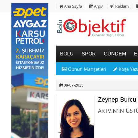
Ana Sayfa
Arşiv
Reklam
BOLU
SPOR
GÜNDEM
E
Günün Manşetleri
Köşe Yaza
09-07-2015
Zeynep Burc
ARTVİN'İN ÜST