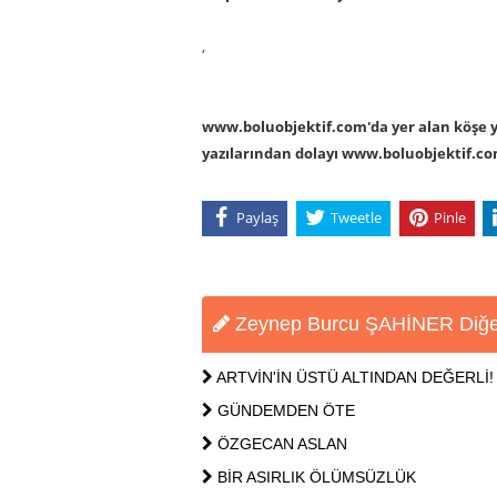
,
www.boluobjektif.com'da yer alan köşe yaz
yazılarından dolayı www.boluobjektif.c
Paylaş
Tweetle
Pinle
Zeynep Burcu ŞAHİNER Diğer
ARTVİN'İN ÜSTÜ ALTINDAN DEĞERLİ!
GÜNDEMDEN ÖTE
ÖZGECAN ASLAN
BİR ASIRLIK ÖLÜMSÜZLÜK