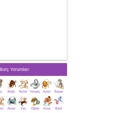
Burç Yorumları
oç
Boğa
İkizler
Yengeç
Aslan
Başak
azi
Akrep
Yay
Oğlak
Kova
Balık