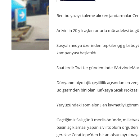
Ben bu yazıyı kaleme alırken jandarmalar Cera
Artvin'in 20 yılı aşkın onurlu mücadelesi bug
Sosyal medya üzerinden tepkiler çığ gibi büy
kampanyası başlatıldı.
Saatlerdir Twitter gündeminde #ArtvindeMaden
Dünyanın biyolojik çeşitlilik açısından en zen
Bölgesi’nden biri olan Kafkasya Sıcak Noktası
Yeryüzündeki som altını, en kıymetliyi göreme
Geçtiğimiz Salı günü meclis önünde, milletveki
basın açıklaması yapan sivil toplum örgütleri
gerekse Cerattepe'den bir an olsun ayrılmay