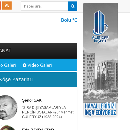
Bolu °C
ANAT
o Galeri
Video Galeri
öşe Yazarları
Şenol SAK
“SIRA DIŞI YAŞAMLARIYLA
RENGİN USTALARI-26” Mehmet
GÜLERYÜZ (1938-2024)