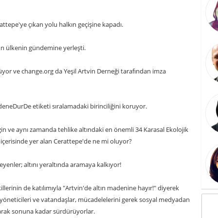
ttepe'ye çıkan yolu halkın geçişine kapadı.
ün ülkenin gündemine yerleşti.
üyor ve change.org da Yeşil Artvin Derneği tarafından imza
eDurDe etiketi sıralamadaki birinciliğini koruyor.
gin ve aynı zamanda tehlike altındaki en önemli 34 Karasal Ekolojik
 içerisinde yer alan Cerattepe'de ne mi oluyor?
yenler; altını yeraltında aramaya kalkıyor!
llerinin de katılımıyla "Artvin'de altın madenine hayır!" diyerek
 yöneticileri ve vatandaşlar, mücadelelerini gerek sosyal medyadan
arak sonuna kadar sürdürüyorlar.