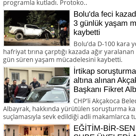
programla kutladı. Protoko..
Bolu'da feci kazad
3 günlük yaşam m
kaybetti
Bolu’da D-100 kara y
hafriyat tırına çarptığı kazada ağır yaralana
gün süren yaşam mücadelesini kaybetti.
İrtikap soruşturm
altına alınan Akç
Başkanı Fikret Alb
CHP’li Akçakoca Bele
Albayrak, hakkında yürütülen soruşturma ka
suçlamasıyla sevk edildiği adli makamlarca t
EĞİTİM-BİR-SEN