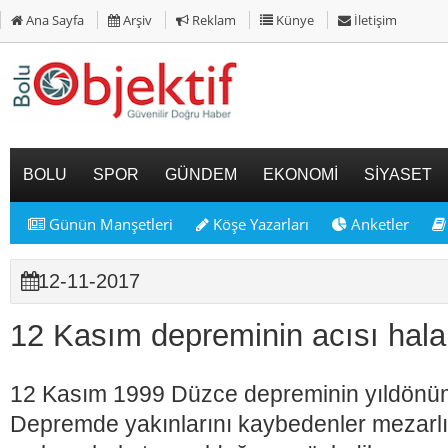
Ana Sayfa
Arşiv
Reklam
Künye
İletişim
BOLU
SPOR
GÜNDEM
EKONOMİ
SİYASET
Günün Manşetleri
Köşe Yazarları
Anketler
12-11-2017
12 Kasım depreminin acısı hala
12 Kasım 1999 Düzce depreminin yıldönümü
Depremde yakınlarını kaybedenler mezarlıkl