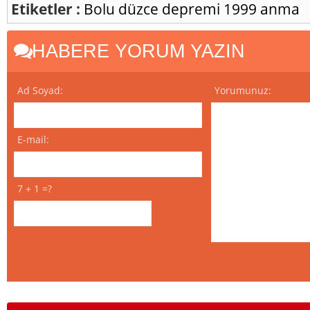
Etiketler :
Bolu
düzce
depremi
1999
anma
HABERE YORUM YAZIN
Ad Soyad:
Yorumunuz:
E-mail:
7 + 1 =?