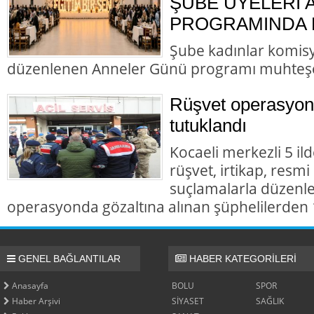
ŞUBE ÜYELERİ
PROGRAMINDA B
Şube kadınlar komis
düzenlenen Anneler Günü programı muhteş
Rüşvet operasyon
tutuklandı
Kocaeli merkezli 5 il
rüşvet, irtikap, resmi
suçlamalarla düzenl
operasyonda gözaltına alınan şüphelilerden 1
GENEL BAĞLANTILAR
HABER KATEGORİLERİ
Anasayfa
BOLU
SPOR
Haber Arşivi
SİYASET
SAĞLIK