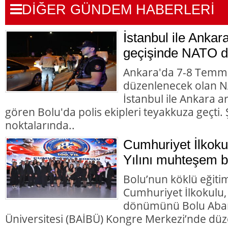
DİĞER GÜNDEM HABERLERİ
İstanbul ile Ankar
geçişinde NATO d
Ankara'da 7-8 Temmu
düzenlenecek olan NA
İstanbul ile Ankara 
gören Bolu'da polis ekipleri teyakkuza geçti. Ş
noktalarında..
Cumhuriyet İlkoku
Yılını muhteşem bir
Bolu’nun köklü eğiti
Cumhuriyet İlkokulu,
dönümünü Bolu Abant
Üniversitesi (BAİBÜ) Kongre Merkezi’nde d