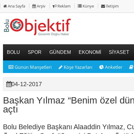
Ana Sayfa
Arşiv
Reklam
Künye
İletişim
BOLU
SPOR
GÜNDEM
EKONOMİ
SİYASET
Günün Manşetleri
Köşe Yazarları
Anketler
04-12-2017
Başkan Yılmaz “Benim özel dün
açtı
Bolu Belediye Başkanı Alaaddin Yılmaz, C