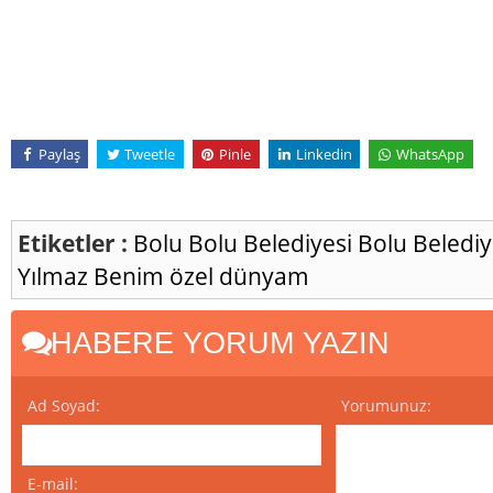
Paylaş
Tweetle
Pinle
Linkedin
WhatsApp
Etiketler :
Bolu
Bolu Belediyesi
Bolu Belediy
Yılmaz
Benim özel dünyam
HABERE YORUM YAZIN
Ad Soyad:
Yorumunuz:
E-mail: