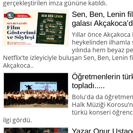
gerçekleştirilen imza gününe katıldı.
Sen, Ben, Lenin fi
galası Akçakoca’d
Yıllar önce Akçakoca 
heykelinden ilhamla 
yılında hem beyaz p
Netflix’te izleyiciyle buluşan Sen, Ben, Lenin 
Akçakoca..
Öğretmenlerin tür
topladı.....
Bolu'da da öğretmen
Halk Müziği Korosu’n
türkü konseri öğrenc
ilgi gördü.
Yazar Onur Ustaoğl