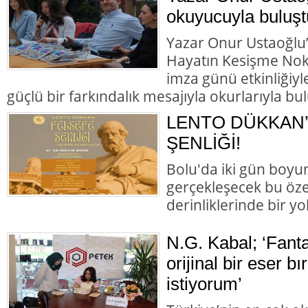
okuyucuyla buluşt
Yazar Onur Ustaoğlu’n
Hayatın Kesişme Nokta
imza günü etkinliğiyl
güçlü bir farkındalık mesajıyla okurlarıyla bul
LENTO DÜKKAN’
ŞENLİĞİ!
Bolu'da iki gün boyun
gerçekleşecek bu özel
derinliklerinde bir yol
N.G. Kabal; ‘Fant
orijinal bir eser b
istiyorum’