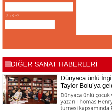
2 + 9 =?
DİĞER SANAT HABERLERİ
Dünyaca ünlü İngi
Taylor Bolu’ya gel
Dünyaca ünlü çocuk v
yazarı Thomas Henry 
turnesi kapsamında P