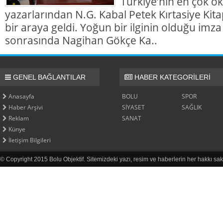
Türkiye’nin en çok ok
yazarlarından N.G. Kabal Petek Kırtasiye Kita
bir araya geldi. Yoğun bir ilginin olduğu imza
sonrasında Nagihan Gökçe Ka..
GENEL BAĞLANTILAR
HABER KATEGORİLERİ
Anasayfa
BOLU
SPOR
Haber Arşivi
SİYASET
SAĞLIK
Reklam
SANAT
Künye
İletişim Bilgileri
© Copyright 2015 Bolu Objektif. Sitemizdeki yazı, resim ve haberlerin her hakkı sak