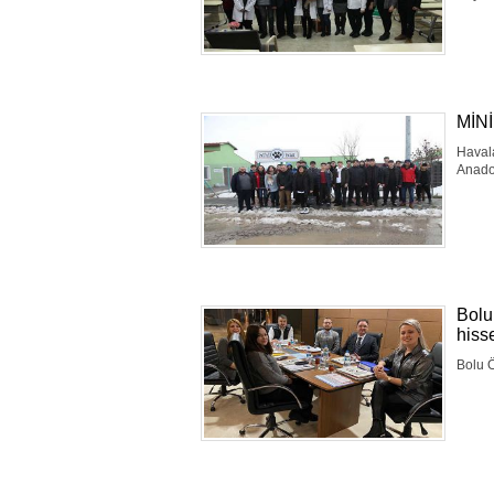
MİN
Havala
Anadol
Bolu
hiss
Bolu Ö