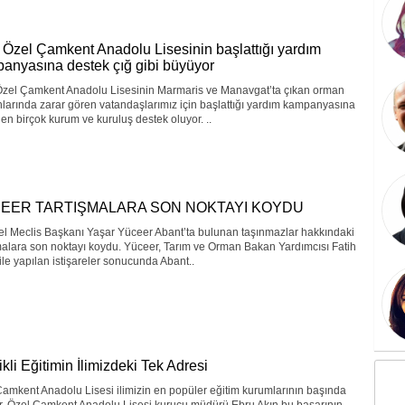
 Özel Çamkent Anadolu Lisesinin başlattığı yardım
anyasına destek çığ gibi büyüyor
Özel Çamkent Anadolu Lisesinin Marmaris ve Manavgat’ta çıkan orman
larında zarar gören vatandaşlarımız için başlattığı yardım kampanyasına
den birçok kurum ve kuruluş destek oluyor. ..
EER TARTIŞMALARA SON NOKTAYI KOYDU
el Meclis Başkanı Yaşar Yüceer Abant’ta bulunan taşınmazlar hakkındaki
malara son noktayı koydu. Yüceer, Tarım ve Orman Bakan Yardımcısı Fatih
ile yapılan istişareler sonucunda Abant..
ikli Eğitimin İlimizdeki Tek Adresi
amkent Anadolu Lisesi ilimizin en popüler eğitim kurumlarının başında