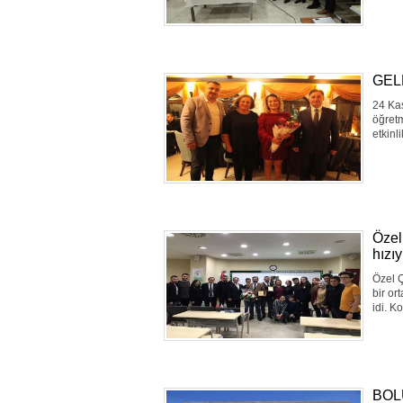
GEL
24 Kas
öğretm
etkinli
Özel
hızı
Özel Ç
bir or
idi. K
BOL