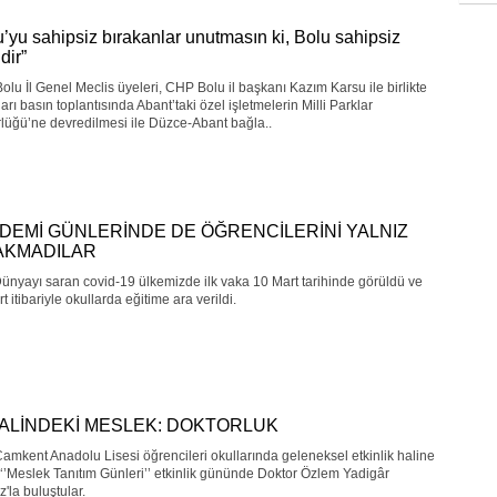
u’yu sahipsiz bırakanlar unutmasın ki, Bolu sahipsiz
dir”
lu İl Genel Meclis üyeleri, CHP Bolu il başkanı Kazım Karsu ile birlikte
ları basın toplantısında Abant’taki özel işletmelerin Milli Parklar
lüğü’ne devredilmesi ile Düzce-Abant bağla..
DEMİ GÜNLERİNDE DE ÖĞRENCİLERİNİ YALNIZ
AKMADILAR
nyayı saran covid-19 ülkemizde ilk vaka 10 Mart tarihinde görüldü ve
t itibariyle okullarda eğitime ara verildi.
ALİNDEKİ MESLEK: DOKTORLUK
amkent Anadolu Lisesi öğrencileri okullarında geleneksel etkinlik haline
‘’Meslek Tanıtım Günleri’’ etkinlik gününde Doktor Özlem Yadigâr
'la buluştular.