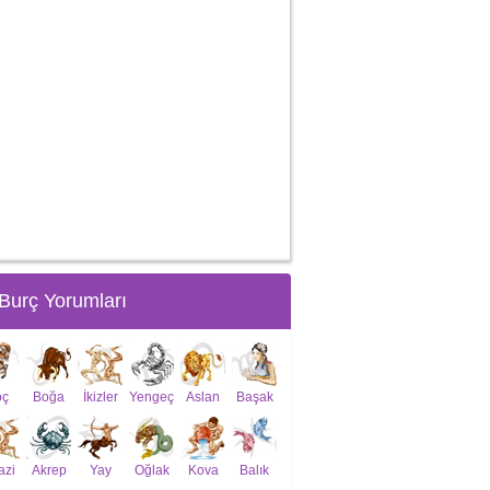
Burç Yorumları
oç
Boğa
İkizler
Yengeç
Aslan
Başak
azi
Akrep
Yay
Oğlak
Kova
Balık