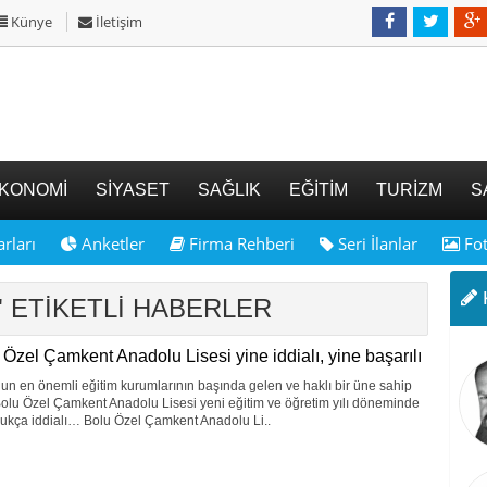
Künye
İletişim
KONOMİ
SİYASET
SAĞLIK
EĞİTİM
TURİZM
S
rları
Anketler
Firma Rehberi
Seri İlanlar
Fot
K
m" ETİKETLİ HABERLER
 Özel Çamkent Anadolu Lisesi yine iddialı, yine başarılı
un en önemli eğitim kurumlarının başında gelen ve haklı bir üne sahip
olu Özel Çamkent Anadolu Lisesi yeni eğitim ve öğretim yılı döneminde
ukça iddialı… Bolu Özel Çamkent Anadolu Li..