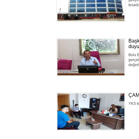
geliyo
tesadü
Başk
duyu
Bolu B
gerçek
değerl
ÇAM
YKS te