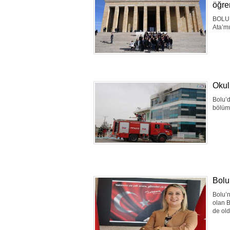
öğren
BOLU 
Ata’mı
Okul
Bolu’d
bölüm
Bolu
Bolu’n
olan B
de old