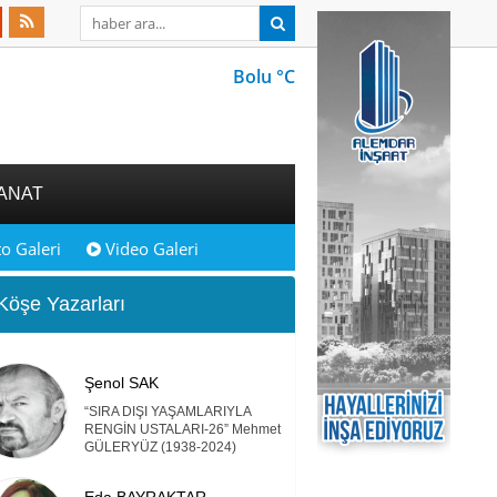
Bolu °C
ANAT
o Galeri
Video Galeri
öşe Yazarları
Şenol SAK
“SIRA DIŞI YAŞAMLARIYLA
RENGİN USTALARI-26” Mehmet
GÜLERYÜZ (1938-2024)