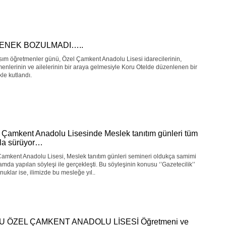
ENEK BOZULMADI…..
ım öğretmenler günü, Özel Çamkent Anadolu Lisesi idarecilerinin,
enlerinin ve ailelerinin bir araya gelmesiyle Koru Otelde düzenlenen bir
kle kutlandı.
 Çamkent Anadolu Lisesinde Meslek tanıtım günleri tüm
yla sürüyor…
amkent Anadolu Lisesi, Meslek tanıtım günleri semineri oldukça samimi
tamda yapılan söyleşi ile gerçekleşti. Bu söyleşinin konusu ‘’Gazetecilik’’
onuklar ise, ilimizde bu mesleğe yıl..
U ÖZEL ÇAMKENT ANADOLU LİSESİ Öğretmeni ve