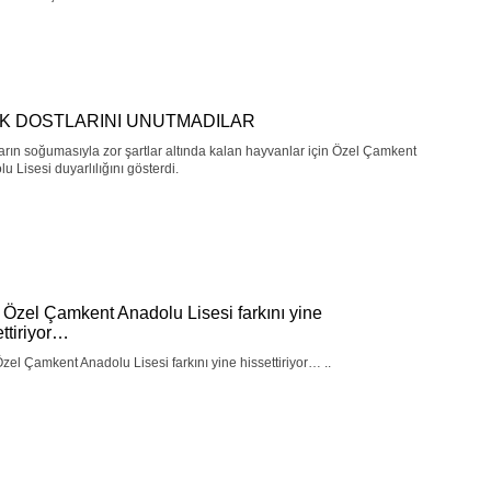
İK DOSTLARINI UNUTMADILAR
rın soğumasıyla zor şartlar altında kalan hayvanlar için Özel Çamkent
u Lisesi duyarlılığını gösterdi.
 Özel Çamkent Anadolu Lisesi farkını yine
ettiriyor…
zel Çamkent Anadolu Lisesi farkını yine hissettiriyor… ..