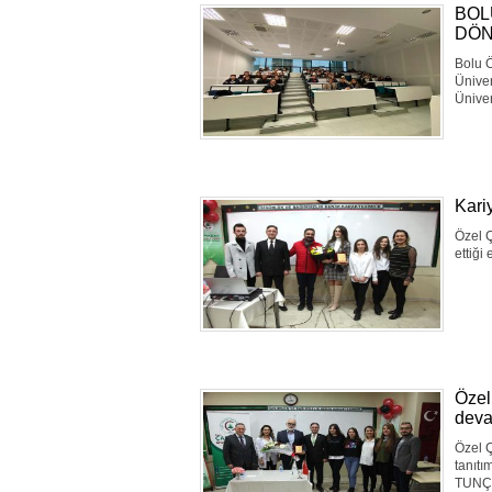
BOL
DÖN
Bolu Ö
Üniver
Üniver
Kari
Özel Ç
ettiği
Özel
deva
Özel Ç
tanıtı
TUNÇ