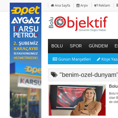
Ana Sayfa
Arşiv
Reklam
BOLU
SPOR
GÜNDEM
E
Günün Manşetleri
Köşe Yaza
"benim-ozel-dunya
Bolu
Bolu’n
olan B
de old