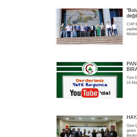
“Bol
değil
CHP Bo
yaptık
Müdür
PAN
BIR
Tüm Dü
16 Mar
HAY
Özel Ç
gelen 
Beykoz