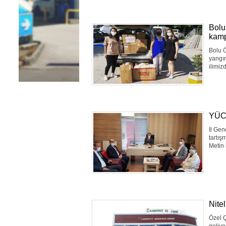
Bolu
kamp
Bolu 
yangın
ilimiz
YÜC
İl Gen
tartış
Metin 
Nitel
Özel Ç