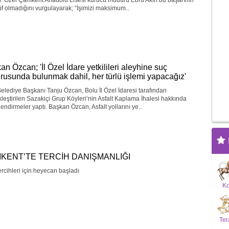
r. Özel Çamkent Anadolu Lisesi kurucu müdürü Ebru Akın bu başarının
f olmadığını vurgulayarak; “İşimizi maksimum..
an Özcan; 'İl Özel İdare yetkilileri aleyhine suç
rusunda bulunmak dahil, her türlü işlemi yapacağız'
elediye Başkanı Tanju Özcan, Bolu İl Özel İdaresi tarafından
leştirilen Sazakiçi Grup Köyleri’nin Asfalt Kaplama İhalesi hakkında
endirmeler yaptı. Başkan Özcan, Asfalt yollarını ye..
KENT’TE TERCİH DANIŞMANLIĞI
rcihleri için heyecan başladı
K
Ter