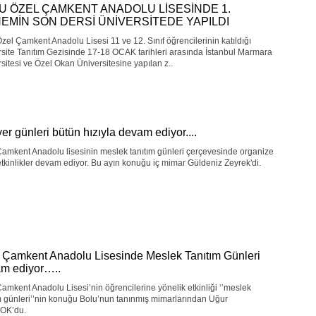
U ÖZEL ÇAMKENT ANADOLU LİSESİNDE 1.
EMİN SON DERSİ ÜNİVERSİTEDE YAPILDI
zel Çamkent Anadolu Lisesi 11 ve 12. Sınıf öğrencilerinin katıldığı
site Tanıtım Gezisinde 17-18 OCAK tarihleri arasında İstanbul Marmara
sitesi ve Özel Okan Üniversitesine yapılan z..
yer günleri bütün hızıyla devam ediyor....
amkent Anadolu lisesinin meslek tanıtım günleri çerçevesinde organize
 etkinlikler devam ediyor. Bu ayın konuğu iç mimar Güldeniz Zeyrek'di.
 Çamkent Anadolu Lisesinde Meslek Tanıtım Günleri
m ediyor…..
amkent Anadolu Lisesi’nin öğrencilerine yönelik etkinliği ‘’meslek
m günleri’’nin konuğu Bolu’nun tanınmış mimarlarından Uğur
OK’du.