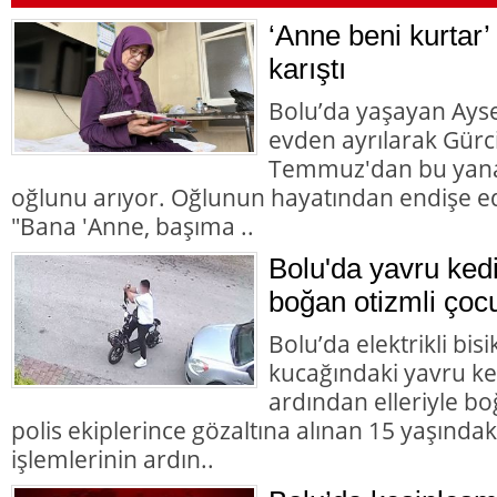
‘Anne beni kurtar’
karıştı
Bolu’da yaşayan Aysel
evden ayrılarak Gürc
Temmuz'dan bu yana
oğlunu arıyor. Oğlunun hayatından endişe ed
"Bana 'Anne, başıma ..
Bolu'da yavru ked
boğan otizmli çocu
Bolu’da elektrikli bisi
kucağındaki yavru ke
ardından elleriyle bo
polis ekiplerince gözaltına alınan 15 yaşındaki
işlemlerinin ardın..