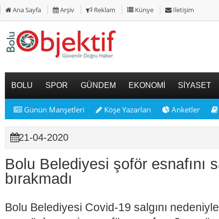
Ana Sayfa
Arşiv
Reklam
Künye
İletişim
BOLU
SPOR
GÜNDEM
EKONOMİ
SİYASET
Günün Manşetleri
Köşe Yazarları
Anketler
21-04-2020
Bolu Belediyesi şoför esnafını s
bırakmadı
Bolu Belediyesi Covid-19 salgını nedeniy