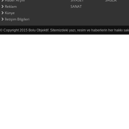
Haber Arşivi
SİYASET
SAĞLIK
Reklam
SANAT
Künye
İletişim Bilgileri
© Copyright 2015 Bolu Objektif. Sitemizdeki yazı, resim ve haberlerin her hakkı sak