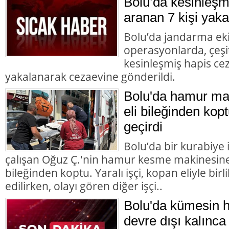
Bolu’da kesinleşm
aranan 7 kişi yaka
Bolu’da jandarma eki
operasyonlarda, çeşit
kesinleşmiş hapis cez
yakalanarak cezaevine gönderildi.
Bolu'da hamur mak
eli bileğinden kopt
geçirdi
Bolu’da bir kurabiye
çalışan Oğuz Ç.'nin hamur kesme makinesine k
bileğinden koptu. Yaralı işçi, kopan eliyle bir
edilirken, olayı gören diğer işçi..
Bolu'da kümesin 
devre dışı kalınca 