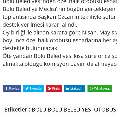
Bolu Belediyesi’nden özel halk otobüsü esn
Bolu Belediye Meclisi’nin bugün gerçekleşen
toplantısında Başkan Özcan’ın teklifiyle şofö
destek verilmesi kararı alındı.
Oy birliği ile alınan karara göre Nisan, Mayı
boyunca özel halk otobüsü esnaflarına her ay
destekte bulunulacak.
Öte yandan Bolu Belediyesi kısa süre önce ş
almakta olduğu komisyon payını da almayacağ
Paylaş
Tweetle
Pinle
Linkedin
WhatsApp
Etiketler :
BOLU
BOLU BELEDİYESİ
OTOBÜ