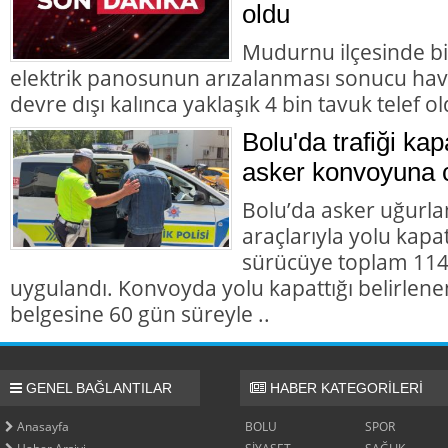
oldu
Mudurnu ilçesinde b
elektrik panosunun arızalanması sonucu hav
devre dışı kalınca yaklaşık 4 bin tavuk telef ol
Bolu'da trafiği ka
asker konvoyuna 
Bolu’da asker uğur
araçlarıyla yolu kapat
sürücüye toplam 114 
uygulandı. Konvoyda yolu kapattığı belirlene
belgesine 60 gün süreyle ..
GENEL BAĞLANTILAR
HABER KATEGORİLERİ
Anasayfa
BOLU
SPOR