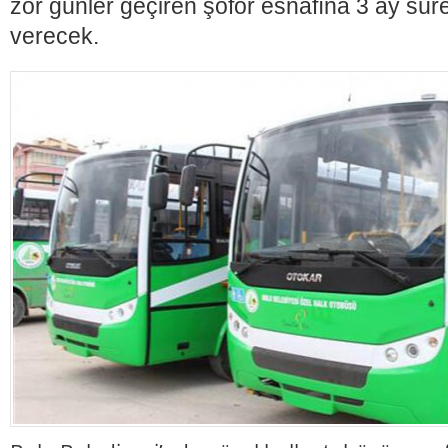
zor günler geçiren şoför esnafına 3 ay süre
verecek.