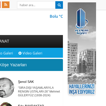
Bolu °C
ANAT
o Galeri
Video Galeri
öşe Yazarları
Şenol SAK
“SIRA DIŞI YAŞAMLARIYLA
RENGİN USTALARI-26” Mehmet
GÜLERYÜZ (1938-2024)