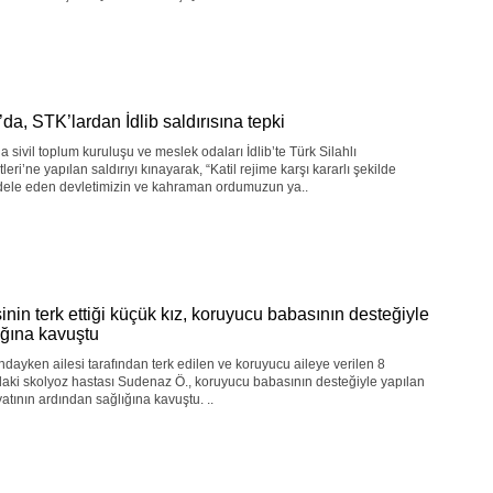
’da, STK’lardan İdlib saldırısına tepki
a sivil toplum kuruluşu ve meslek odaları İdlib’te Türk Silahlı
leri’ne yapılan saldırıyı kınayarak, “Katil rejime karşı kararlı şekilde
ele eden devletimizin ve kahraman ordumuzun ya..
sinin terk ettiği küçük kız, koruyucu babasının desteğiyle
ığına kavuştu
ndayken ailesi tarafından terk edilen ve koruyucu aileye verilen 8
aki skolyoz hastası Sudenaz Ö., koruyucu babasının desteğiyle yapılan
atının ardından sağlığına kavuştu. ..