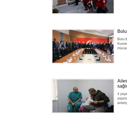
Bolu
Bolu’d
Kuvvet
mücad
Aile
sağl
4 yaşı
yaşınd
ameliy