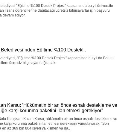
elediyesi "Eğitime %100 Destek Projesi" kapsamında bu yıl üniversite
n lisans öğrencilerine dağıtacağı ücretsiz bilgisayarlar için başvuru
a devam ediyor.
 Belediyesi’nden Eğitime %100 Destek!..
elediyesi, "Eğitime %100 Destek Projesi" kapsamında bu yıl da Bolulu
ilere ücretsiz bilgisayar dağıtacak.
an Karsu; ‘Hükümetin bir an önce esnafı destekleme ve
zliğe karşı korunma paketini ilan etmesi gerekiyor”
olu İl başkanı Kazım Karsu, hükümetin bir an önce esnafı destekleme ve
iğe karşı korunma paketini ilan etmesi gerektiğini vurgulayarak; “Son
a en az 369 bin 804 işyeri ya kısmen ya da..