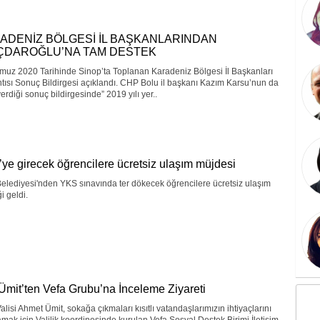
ADENİZ BÖLGESİ İL BAŞKANLARINDAN
IÇDAROĞLU’NA TAM DESTEK
muz 2020 Tarihinde Sinop’ta Toplanan Karadeniz Bölgesi İl Başkanları
tısı Sonuç Bildirgesi açıklandı. CHP Bolu il başkanı Kazım Karsu’nun da
erdiği sonuç bildirgesinde” 2019 yılı yer..
ye girecek öğrencilere ücretsiz ulaşım müjdesi
elediyesi'nden YKS sınavında ter dökecek öğrencilere ücretsiz ulaşım
i geldi.
 Ümit’ten Vefa Grubu’na İnceleme Ziyareti
alisi Ahmet Ümit, sokağa çıkmaları kısıtlı vatandaşlarımızın ihtiyaçlarını