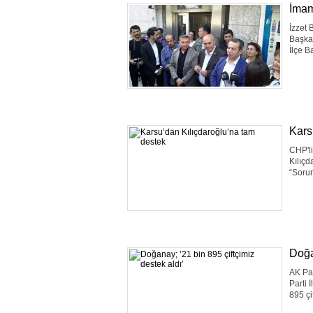
İmam
İzzet 
Başka
İlçe B
Kars
CHP'l
Kılıçd
“Sorum
Doğa
AK Par
Parti 
895 çi