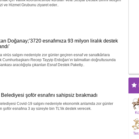
amak için Valilik koordinesinde kurulan Vefa Sosyal Destek Birimi İletişim
i ve Hizmet Grubunu ziyaret eder..
an Doğanay;’3720 esnafımıza 93 milyon liralık destek
andı’
 virüs salgını nedeniyle zor günler geçiren esnaf ve sanatkârlara
ik Cumhurbaşkanı Recep Tayyip Erdoğan’ın talimatları doğrultusunda
ankası aracılığıyla çıkarılan Esnaf Destek Paketiy..
 Belediyesi şoför esnafını sahipsiz bırakmadı
Belediyesi Covid-19 salgını nedeniyle ekonomik anlamda zor günler
n şoför esnafına 3 ay süreyle bin TL’lik destek verecek.
K
Ter