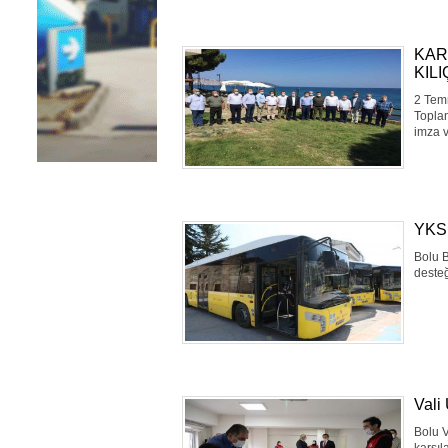
KAR
KIL
2 Tem
Toplan
imza v
YKS’
Bolu B
desteğ
Vali
Bolu V