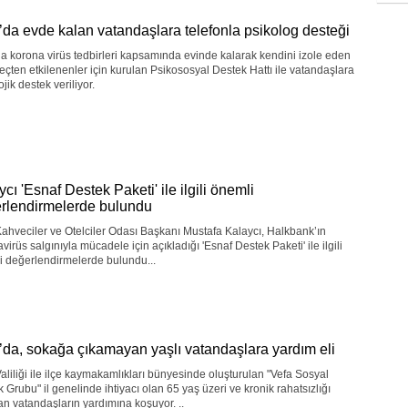
’da evde kalan vatandaşlara telefonla psikolog desteği
a korona virüs tedbirleri kapsamında evinde kalarak kendini izole eden
eçten etkilenenler için kurulan Psikososyal Destek Hattı ile vatandaşlara
ojik destek veriliyor.
cı 'Esnaf Destek Paketi' ile ilgili önemli
rlendirmelerde bulundu
ahveciler ve Otelciler Odası Başkanı Mustafa Kalaycı, Halkbank’ın
virüs salgınıyla mücadele için açıkladığı 'Esnaf Destek Paketi' ile ilgili
i değerlendirmelerde bulundu...
’da, sokağa çıkamayan yaşlı vatandaşlara yardım eli
aliliği ile ilçe kaymakamlıkları bünyesinde oluşturulan "Vefa Sosyal
 Grubu" il genelinde ihtiyacı olan 65 yaş üzeri ve kronik rahatsızlığı
n vatandaşların yardımına koşuyor. ..