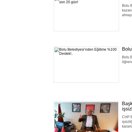
Bolu B
kazana
almay
Bolu
Bolu B
öğrenc
Başk
işsi
CHP B
işsizl
kararl