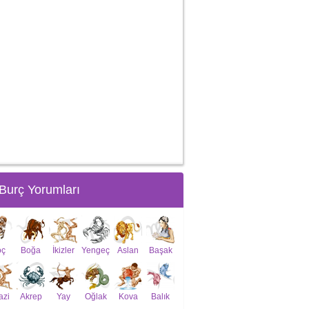
Burç Yorumları
oç
Boğa
İkizler
Yengeç
Aslan
Başak
azi
Akrep
Yay
Oğlak
Kova
Balık