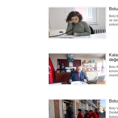
Bolu
Bolu’d
ve sür
psikol
Kalay
değe
Bolu K
korona
öneml
Bolu
Bolu V
Destek
buluna