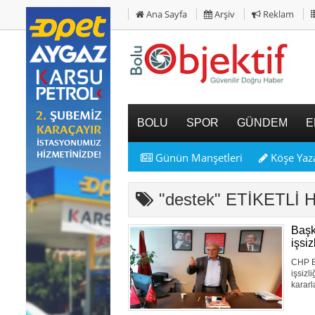
Ana Sayfa
Arşiv
Reklam
BOLU
SPOR
GÜNDEM
E
Günün Manşetleri
Köşe Yaza
"destek" ETİKETLİ
Başk
işsi
CHP B
işsizl
kararl