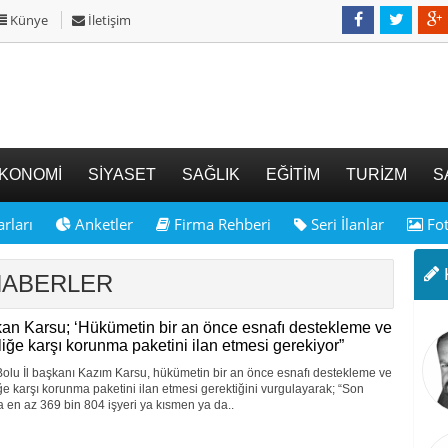
Künye
İletişim
KONOMİ
SİYASET
SAĞLIK
EĞİTİM
TURİZM
S
rları
Anketler
Firma Rehberi
Seri İlanlar
Fot
K
 HABERLER
an Karsu; ‘Hükümetin bir an önce esnafı destekleme ve
zliğe karşı korunma paketini ilan etmesi gerekiyor”
olu İl başkanı Kazım Karsu, hükümetin bir an önce esnafı destekleme ve
iğe karşı korunma paketini ilan etmesi gerektiğini vurgulayarak; “Son
a en az 369 bin 804 işyeri ya kısmen ya da..