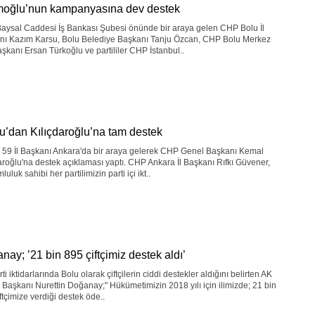
oğlu’nun kampanyasına dev destek
Baysal Caddesi İş Bankası Şubesi önünde bir araya gelen CHP Bolu İl
nı Kazım Karsu, Bolu Belediye Başkanı Tanju Özcan, CHP Bolu Merkez
aşkanı Ersan Türkoğlu ve partililer CHP İstanbul..
u’dan Kılıçdaroğlu’na tam destek
i 59 İl Başkanı Ankara'da bir araya gelerek CHP Genel Başkanı Kemal
aroğlu'na destek açıklaması yaptı. CHP Ankara İl Başkanı Rıfkı Güvener,
luluk sahibi her partilimizin parti içi ikt..
nay; ’21 bin 895 çiftçimiz destek aldı’
ti iktidarlarında Bolu olarak çiftçilerin ciddi destekler aldığını belirten AK
İl Başkanı Nurettin Doğanay;" Hükümetimizin 2018 yılı için ilimizde; 21 bin
ftçimize verdiği destek öde..