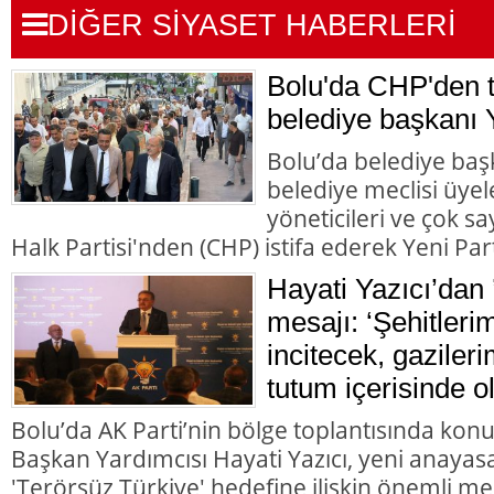
DİĞER SİYASET HABERLERİ
Bolu'da CHP'den to
belediye başkanı Y
Bolu’da belediye başk
belediye meclisi üyele
yöneticileri ve çok 
Halk Partisi'nden (CHP) istifa ederek Yeni Parti
Hayati Yazıcı’dan 
mesajı: ‘Şehitleri
incitecek, gazileri
tutum içerisinde o
Bolu’da AK Parti’nin bölge toplantısında kon
Başkan Yardımcısı Hayati Yazıcı, yeni anayasa
'Terörsüz Türkiye' hedefine ilişkin önemli me