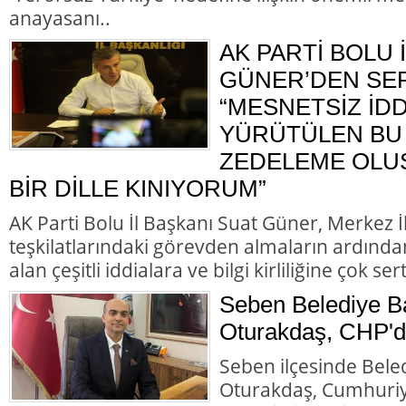
anayasanı..
AK PARTİ BOLU 
GÜNER’DEN SER
“MESNETSİZ İD
YÜRÜTÜLEN BU 
ZEDELEME OLU
BİR DİLLE KINIYORUM”
AK Parti Bolu İl Başkanı Suat Güner, Merkez 
teşkilatlarındaki görevden almaların ardında
alan çeşitli iddialara ve bilgi kirliliğine çok ser
Seben Belediye B
Oturakdaş, CHP'de
Seben ilçesinde Bele
Oturakdaş, Cumhuriye