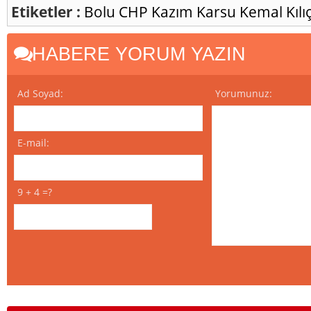
Etiketler :
Bolu
CHP
Kazım Karsu
Kemal Kıl
HABERE YORUM YAZIN
Ad Soyad:
Yorumunuz:
E-mail:
9 + 4 =?