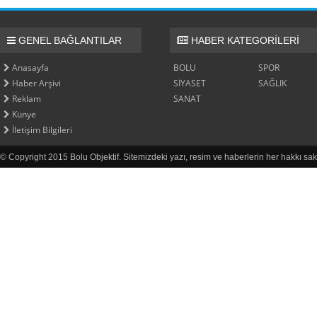
GENEL BAĞLANTILAR
HABER KATEGORİLERİ
Anasayfa
BOLU
SPOR
Haber Arşivi
SİYASET
SAĞLIK
Reklam
SANAT
Künye
İletişim Bilgileri
© Copyright 2015 Bolu Objektif. Sitemizdeki yazı, resim ve haberlerin her hakkı sak