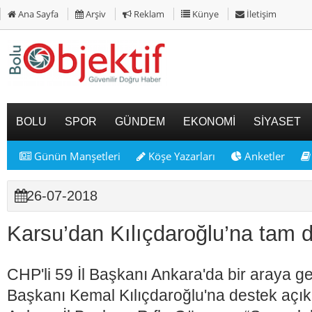
Ana Sayfa
Arşiv
Reklam
Künye
İletişim
BOLU
SPOR
GÜNDEM
EKONOMİ
SİYASET
Günün Manşetleri
Köşe Yazarları
Anketler
26-07-2018
Karsu’dan Kılıçdaroğlu’na tam 
CHP'li 59 İl Başkanı Ankara'da bir araya 
Başkanı Kemal Kılıçdaroğlu'na destek açı