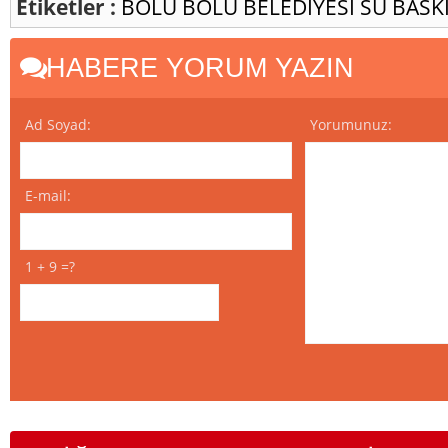
Etiketler :
BOLU
BOLU BELEDİYESİ
SU BASK
HABERE YORUM YAZIN
Ad Soyad:
Yorumunuz:
E-mail:
1 + 9 =?