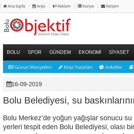
Ana Sayfa
Arşiv
Reklam
Künye
İletişim
BOLU
SPOR
GÜNDEM
EKONOMİ
SİYASET
Günün Manşetleri
Köşe Yazarları
Anketler
16-09-2019
Bolu Belediyesi, su baskınların
Bolu Merkez’de yoğun yağışlar sonucu su 
yerleri tespit eden Bolu Belediyesi, olası b