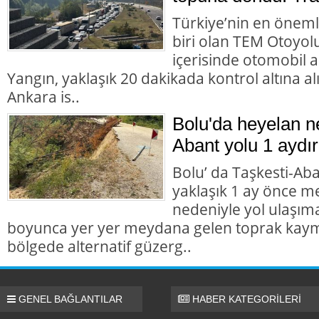
Türkiye’nin en öneml
biri olan TEM Otoyol
içerisinde otomobil 
Yangın, yaklaşık 20 dakikada kontrol altına 
Ankara is..
Bolu'da heyelan n
Abant yolu 1 aydır
Bolu’ da Taşkesti-Ab
yaklaşık 1 ay önce 
nedeniyle yol ulaşı
boyunca yer yer meydana gelen toprak kaym
bölgede alternatif güzerg..
GENEL BAĞLANTILAR
HABER KATEGORİLERİ