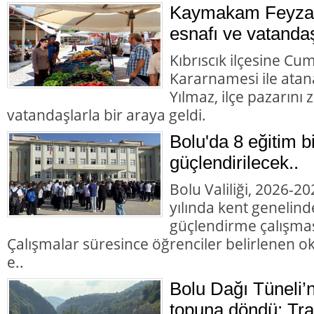
Kaymakam Feyza 
esnafı ve vatandaş
Kıbrıscık ilçesine Cu
Kararnamesi ile at
Yılmaz, ilçe pazarını
vatandaşlarla bir araya geldi.
Bolu'da 8 eğitim b
güçlendirilecek..
Bolu Valiliği, 2026-2
yılında kent genelind
güçlendirme çalışması
Çalışmalar süresince öğrenciler belirlenen okul
e..
Bolu Dağı Tüneli’
topuna döndü: Trafi