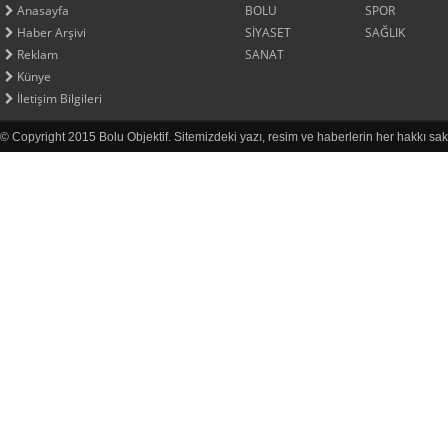
Anasayfa
BOLU
SPOR
Haber Arşivi
SİYASET
SAĞLIK
Reklam
SANAT
Künye
İletişim Bilgileri
© Copyright 2015 Bolu Objektif. Sitemizdeki yazı, resim ve haberlerin her hakkı sak