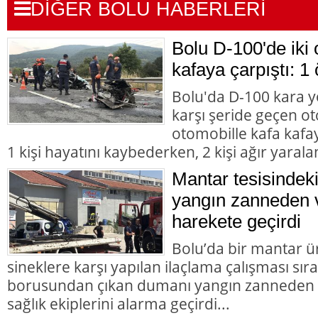
DİĞER BOLU HABERLERİ
Bolu D-100'de iki 
kafaya çarpıştı: 1 
Bolu'da D-100 kara y
karşı şeride geçen ot
otomobille kafa kafay
1 kişi hayatını kaybederken, 2 kişi ağır yarala
Mantar tesisindek
yangın zanneden v
harekete geçirdi
Bolu’da bir mantar ü
sineklere karşı yapılan ilaçlama çalışması sır
borusundan çıkan dumanı yangın zanneden va
sağlık ekiplerini alarma geçirdi...