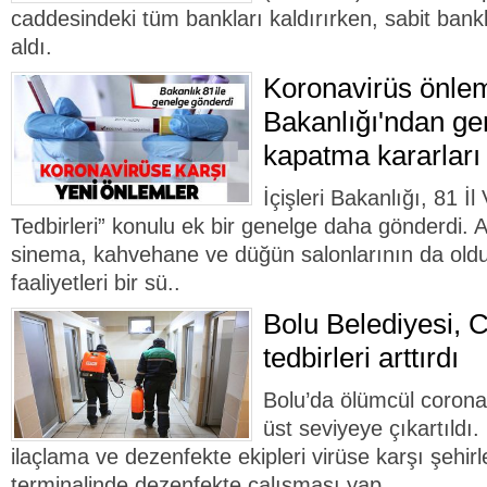
caddesindeki tüm bankları kaldırırken, sabit bankla
aldı.
Koronavirüs önlemle
Bakanlığı'ndan ge
kapatma kararları
İçişleri Bakanlığı, 81 İl
Tedbirleri” konulu ek bir genelge daha gönderdi. A
sinema, kahvehane ve düğün salonlarının da old
faaliyetleri bir sü..
Bolu Belediyesi, C
tedbirleri arttırdı
Bolu’da ölümcül corona
üst seviyeye çıkartıldı.
ilaçlama ve dezenfekte ekipleri virüse karşı şehir
terminalinde dezenfekte çalışması yap..