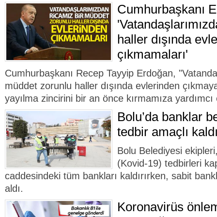
Cumhurbaşkanı E
'Vatandaşlarımızd
haller dışında evl
çıkmamaları'
Cumhurbaşkanı Recep Tayyip Erdoğan, "Vatandaş
müddet zorunlu haller dışında evlerinden çıkmaya
yayılma zincirini bir an önce kırmamıza yardımcı 
Bolu’da banklar be
tedbir amaçlı kaldı
Bolu Belediyesi ekipleri
(Kovid-19) tedbirleri 
caddesindeki tüm bankları kaldırırken, sabit bankla
aldı.
Koronavirüs önlemle