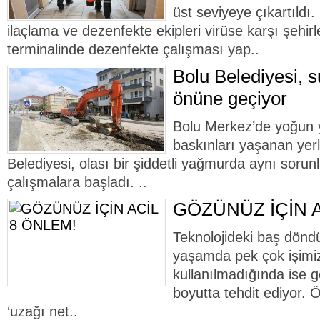
üst seviyeye çıkartıldı.
ilaçlama ve dezenfekte ekipleri virüse karşı şehir
terminalinde dezenfekte çalışması yap..
Bolu Belediyesi, s
önüne geçiyor
Bolu Merkez’de yoğun 
baskınları yaşanan yerl
Belediyesi, olası bir şiddetli yağmurda aynı sor
çalışmalara başladı. ..
GÖZÜNÜZ İÇİN A
Teknolojideki baş dönd
yaşamda pek çok işimizi 
kullanılmadığında ise gö
boyutta tehdit ediyor. 
‘uzağı net..