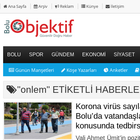
Ana Sayfa
Arşiv
Reklam
Künye
İletişim
BOLU
SPOR
GÜNDEM
EKONOMİ
SİYASET
Günün Manşetleri
Köşe Yazarları
Anketler
"onlem" ETİKETLİ HABERL
Korona virüs sayıla
Bolu’da vatandaş
konusunda tedbirs
Vali Ahmet Ümit’in pozi