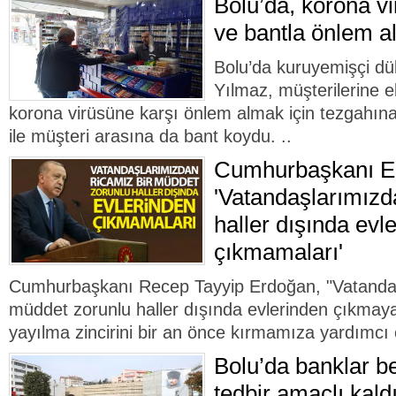
Bolu’da, korona vi
ve bantla önlem al
Bolu’da kuruyemişçi dü
Yılmaz, müşterilerine e
korona virüsüne karşı önlem almak için tezgahına
ile müşteri arasına da bant koydu. ..
Cumhurbaşkanı E
'Vatandaşlarımızd
haller dışında evl
çıkmamaları'
Cumhurbaşkanı Recep Tayyip Erdoğan, "Vatandaş
müddet zorunlu haller dışında evlerinden çıkmaya
yayılma zincirini bir an önce kırmamıza yardımcı 
Bolu’da banklar be
tedbir amaçlı kaldı