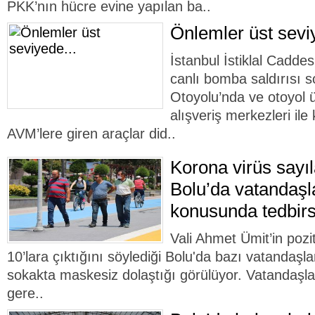
PKK’nın hücre evine yapılan ba..
Önlemler üst sevi
İstanbul İstiklal Cadd
canlı bomba saldırısı
Otoyolu’nda ve otoyol 
alışveriş merkezleri il
AVM’lere giren araçlar did..
Korona virüs sayıla
Bolu’da vatandaş
konusunda tedbirs
Vali Ahmet Ümit’in pozi
10’lara çıktığını söylediği Bolu'da bazı vatandaş
sokakta maskesiz dolaştığı görülüyor. Vatandaş
gere..