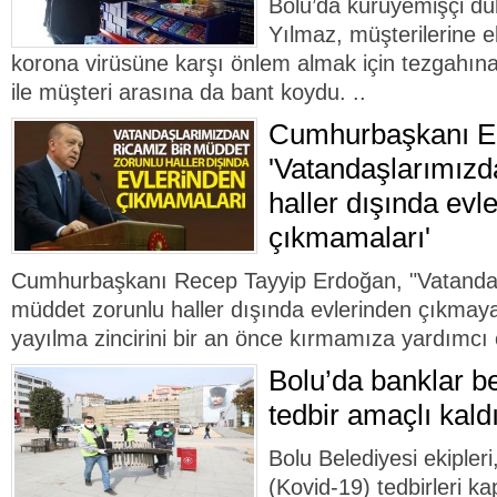
Bolu’da kuruyemişçi dü
Yılmaz, müşterilerine e
korona virüsüne karşı önlem almak için tezgahına
ile müşteri arasına da bant koydu. ..
Cumhurbaşkanı E
'Vatandaşlarımızd
haller dışında evl
çıkmamaları'
Cumhurbaşkanı Recep Tayyip Erdoğan, "Vatandaş
müddet zorunlu haller dışında evlerinden çıkmaya
yayılma zincirini bir an önce kırmamıza yardımcı 
Bolu’da banklar be
tedbir amaçlı kaldı
Bolu Belediyesi ekipleri
(Kovid-19) tedbirleri 