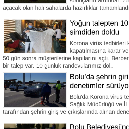
sonuçların ardından 75
açacak olan halı sahalarda hazırlıklar tamamland
Yoğun talepten 10
şimdiden doldu
Korona virüs tedbirler
kapatılmasına karar ver
50 gün sonra müşterilerine kapılarını açtı. Berbe
bir talep var. 10 günlük randevularımız dol..
Bolu’da şehrin giri
denetimler sürüyo
Bolu'da Korona virüs te
Sağlık Müdürlüğü ve İ
tarafından şehrin giriş ve çıkışlarında alınan dene
Bolu Belediyesi’n