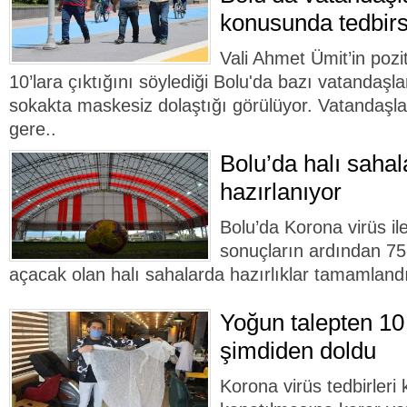
konusunda tedbirs
Vali Ahmet Ümit’in pozi
10’lara çıktığını söylediği Bolu'da bazı vatandaş
sokakta maskesiz dolaştığı görülüyor. Vatandaş
gere..
Bolu’da halı sahal
hazırlanıyor
Bolu’da Korona virüs i
sonuçların ardından 75
açacak olan halı sahalarda hazırlıklar tamamland
Yoğun talepten 10
şimdiden doldu
Korona virüs tedbirler