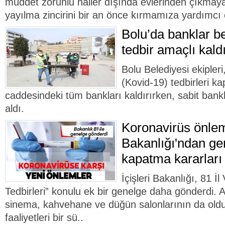
müddet zorunlu haller dışında evlerinden çıkmaya
yayılma zincirini bir an önce kırmamıza yardımcı 
Bolu’da banklar be
tedbir amaçlı kaldı
Bolu Belediyesi ekipleri
(Kovid-19) tedbirleri 
caddesindeki tüm bankları kaldırırken, sabit bankla
aldı.
Koronavirüs önlemle
Bakanlığı'ndan ge
kapatma kararları
İçişleri Bakanlığı, 81 İl
Tedbirleri” konulu ek bir genelge daha gönderdi. A
sinema, kahvehane ve düğün salonlarının da old
faaliyetleri bir sü..