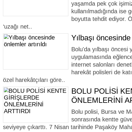
yaşamda pek çok işimizi 
kullanılmadığında ise gö
boyutta tehdit ediyor. 
‘uzağı net..
Yılbaşı öncesinde 
Bolu'da yılbaşı öncesi 
uygulamasında eğlence
internet salonları dene
harekât polisleri de kat
özel harekâtçıları göre..
BOLU POLİSİ K
ÖNLEMLERİNİ A
Bolu polisi, Bursa ve Ma
sonrasında kentte güven
seviyeye çıkarttı. 7 Nisan tarihinde Paşaköy Maha