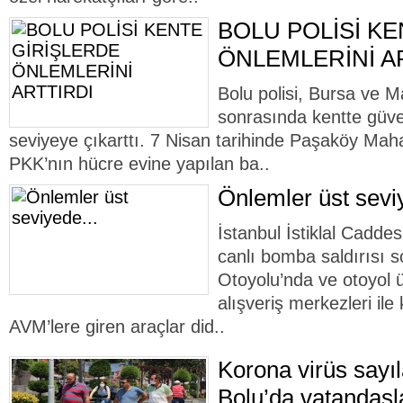
BOLU POLİSİ K
ÖNLEMLERİNİ A
Bolu polisi, Bursa ve Ma
sonrasında kentte güven
seviyeye çıkarttı. 7 Nisan tarihinde Paşaköy Maha
PKK’nın hücre evine yapılan ba..
Önlemler üst sevi
İstanbul İstiklal Cadd
canlı bomba saldırısı
Otoyolu’nda ve otoyol 
alışveriş merkezleri il
AVM’lere giren araçlar did..
Korona virüs sayıla
Bolu’da vatandaş