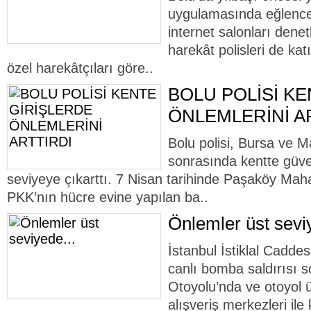
uygulamasında eğlence
internet salonları dene
harekât polisleri de kat
özel harekâtçıları göre..
BOLU POLİSİ K
ÖNLEMLERİNİ A
Bolu polisi, Bursa ve Ma
sonrasında kentte güven
seviyeye çıkarttı. 7 Nisan tarihinde Paşaköy Maha
PKK’nın hücre evine yapılan ba..
Önlemler üst sevi
İstanbul İstiklal Cadd
canlı bomba saldırısı
Otoyolu’nda ve otoyol 
alışveriş merkezleri il