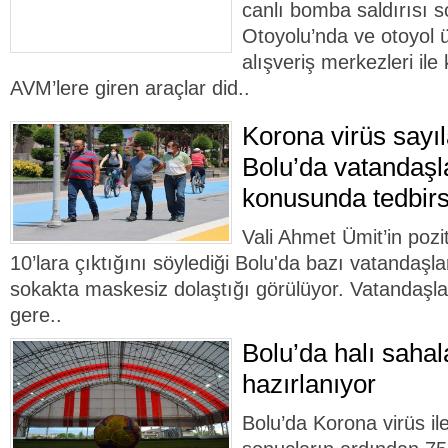
canlı bomba saldırısı
Otoyolu’nda ve otoyol 
alışveriş merkezleri il
AVM’lere giren araçlar did..
Korona virüs sayıla
Bolu’da vatandaş
konusunda tedbirs
Vali Ahmet Ümit’in pozi
10’lara çıktığını söylediği Bolu'da bazı vatandaş
sokakta maskesiz dolaştığı görülüyor. Vatandaş
gere..
Bolu’da halı sahal
hazırlanıyor
Bolu’da Korona virüs i