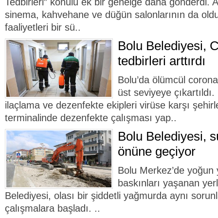
Tedbirleri” konulu ek bir genelge daha gönderdi. A
sinema, kahvehane ve düğün salonlarının da old
faaliyetleri bir sü..
Bolu Belediyesi, C
tedbirleri arttırdı
Bolu’da ölümcül corona
üst seviyeye çıkartıldı.
ilaçlama ve dezenfekte ekipleri virüse karşı şehir
terminalinde dezenfekte çalışması yap..
Bolu Belediyesi, s
önüne geçiyor
Bolu Merkez’de yoğun 
baskınları yaşanan yerl
Belediyesi, olası bir şiddetli yağmurda aynı sor
çalışmalara başladı. ..