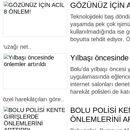
GÖZÜNÜZ İÇİN A
Teknolojideki baş dönd
yaşamda pek çok işimizi 
kullanılmadığında ise gö
boyutta tehdit ediyor. 
‘uzağı net..
Yılbaşı öncesinde 
Bolu'da yılbaşı öncesi 
uygulamasında eğlence
internet salonları dene
harekât polisleri de kat
özel harekâtçıları göre..
BOLU POLİSİ K
ÖNLEMLERİNİ A