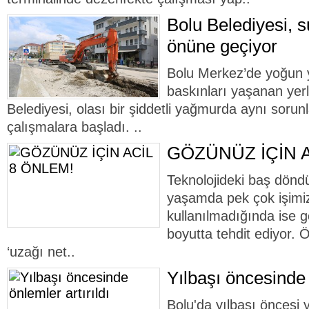
Bolu Belediyesi, s
önüne geçiyor
Bolu Merkez’de yoğun 
baskınları yaşanan yerl
Belediyesi, olası bir şiddetli yağmurda aynı sor
çalışmalara başladı. ..
GÖZÜNÜZ İÇİN A
Teknolojideki baş dönd
yaşamda pek çok işimizi 
kullanılmadığında ise gö
boyutta tehdit ediyor. 
‘uzağı net..
Yılbaşı öncesinde 
Bolu'da yılbaşı öncesi 