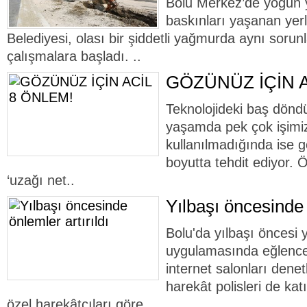
Bolu Merkez’de yoğun 
baskınları yaşanan yerl
Belediyesi, olası bir şiddetli yağmurda aynı sor
çalışmalara başladı. ..
GÖZÜNÜZ İÇİN A
Teknolojideki baş dönd
yaşamda pek çok işimizi 
kullanılmadığında ise gö
boyutta tehdit ediyor. 
‘uzağı net..
Yılbaşı öncesinde 
Bolu'da yılbaşı öncesi 
uygulamasında eğlence
internet salonları dene
harekât polisleri de kat
özel harekâtçıları göre..