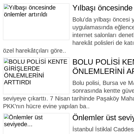
Yılbaşı öncesinde 
Bolu'da yılbaşı öncesi 
uygulamasında eğlence
internet salonları dene
harekât polisleri de kat
özel harekâtçıları göre..
BOLU POLİSİ K
ÖNLEMLERİNİ A
Bolu polisi, Bursa ve Ma
sonrasında kentte güven
seviyeye çıkarttı. 7 Nisan tarihinde Paşaköy Maha
PKK’nın hücre evine yapılan ba..
Önlemler üst sevi
İstanbul İstiklal Cadd