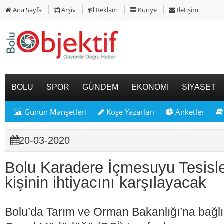
Ana Sayfa
Arşiv
Reklam
Künye
İletişim
BOLU
SPOR
GÜNDEM
EKONOMİ
SİYASET
Günün Manşetleri
Köşe Yazarları
Anketler
20-03-2020
Bolu Karadere İçmesuyu Tesisle
kişinin ihtiyacını karşılayacak
Bolu’da Tarım ve Orman Bakanlığı’na bağlı 