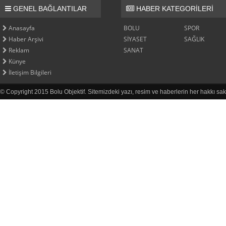
GENEL BAĞLANTILAR
HABER KATEGORİLERİ
Anasayfa
BOLU
SPOR
Haber Arşivi
SİYASET
SAĞLIK
Reklam
SANAT
Künye
İletişim Bilgileri
© Copyright 2015 Bolu Objektif. Sitemizdeki yazı, resim ve haberlerin her hakkı sak