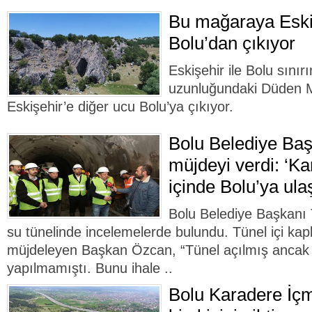
Bu mağaraya Eski
Bolu’dan çıkıyor
Eskişehir ile Bolu sını
uzunluğundaki Düden M
Eskişehir’e diğer ucu Bolu’ya çıkıyor.
Bolu Belediye Ba
müjdeyi verdi: ‘Ka
içinde Bolu’ya ula
Bolu Belediye Başkanı
su tünelinde incelemelerde bulundu. Tünel içi kap
müjdeleyen Başkan Özcan, “Tünel açılmış ancak 
yapılmamıştı. Bunu ihale ..
Bolu Karadere İçm