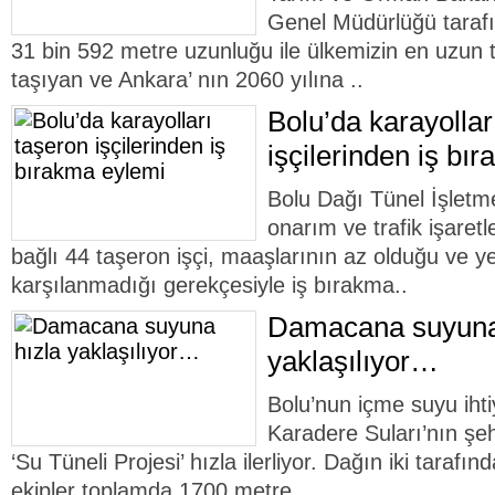
Genel Müdürlüğü tarafı
31 bin 592 metre uzunluğu ile ülkemizin en uzun tü
taşıyan ve Ankara’ nın 2060 yılına ..
Bolu’da karayollar
işçilerinden iş bı
Bolu Dağı Tünel İşletme
onarım ve trafik işaret
bağlı 44 taşeron işçi, maaşlarının az olduğu ve y
karşılanmadığı gerekçesiyle iş bırakma..
Damacana suyuna
yaklaşılıyor…
Bolu’nun içme suyu ihti
Karadere Suları’nın şehr
‘Su Tüneli Projesi’ hızla ilerliyor. Dağın iki tarafın
ekipler toplamda 1700 metre..