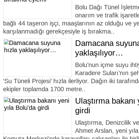
Bolu Dağı Tünel İşletme
onarım ve trafik işaret
bağlı 44 taşeron işçi, maaşlarının az olduğu ve y
karşılanmadığı gerekçesiyle iş bırakma..
Damacana suyuna
yaklaşılıyor…
Bolu’nun içme suyu ihti
Karadere Suları’nın şehr
‘Su Tüneli Projesi’ hızla ilerliyor. Dağın iki tarafın
ekipler toplamda 1700 metre..
Ulaştırma bakanı y
girdi
Ulaştırma, Denizcilik 
Ahmet Arslan, yeni yıl
Komuta Merkezi'nde karayolları çalışanları ile birli