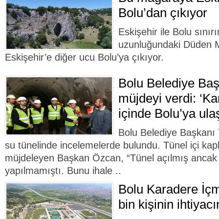
Bolu’dan çıkıyor
Eskişehir ile Bolu sını
uzunluğundaki Düden M
Eskişehir’e diğer ucu Bolu’ya çıkıyor.
Bolu Belediye Ba
müjdeyi verdi: ‘Ka
içinde Bolu’ya ula
Bolu Belediye Başkanı
su tünelinde incelemelerde bulundu. Tünel içi kap
müjdeleyen Başkan Özcan, “Tünel açılmış ancak 
yapılmamıştı. Bunu ihale ..
Bolu Karadere İçm
bin kişinin ihtiyac