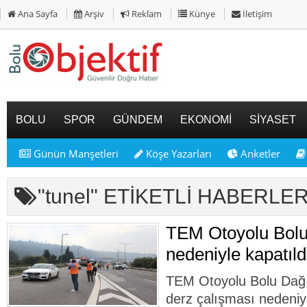
Ana Sayfa
Arşiv
Reklam
Künye
İletişim
BOLU
SPOR
GÜNDEM
EKONOMİ
SİYASET
Günün Manşetleri
Köşe Yazarları
Anketler
"tunel" ETİKETLİ HABERLE
TEM Otoyolu Bolu
nedeniyle kapatıldı
TEM Otoyolu Bolu Dağı 
derz çalışması nedeniyl