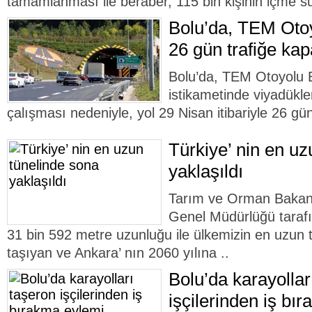
tamamlanması ile beraber, 115 bin kişinin içme suy
Bolu’da, TEM Otoy
26 gün trafiğe kap
Bolu’da, TEM Otoyolu B
istikametinde viyadükl
çalışması nedeniyle, yol 29 Nisan itibariyle 26 gün
Türkiye’ nin en uz
yaklaşıldı
Tarım ve Orman Bakanlı
Genel Müdürlüğü tarafı
31 bin 592 metre uzunluğu ile ülkemizin en uzun tü
taşıyan ve Ankara’ nın 2060 yılına ..
Bolu’da karayollar
işçilerinden iş bı