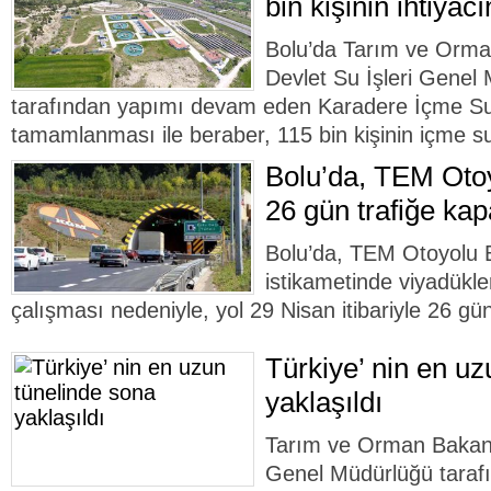
bin kişinin ihtiyac
Bolu’da Tarım ve Orman
Devlet Su İşleri Genel
tarafından yapımı devam eden Karadere İçme Suy
tamamlanması ile beraber, 115 bin kişinin içme suy
Bolu’da, TEM Otoy
26 gün trafiğe kap
Bolu’da, TEM Otoyolu B
istikametinde viyadükl
çalışması nedeniyle, yol 29 Nisan itibariyle 26 gün
Türkiye’ nin en uz
yaklaşıldı
Tarım ve Orman Bakanlı
Genel Müdürlüğü tarafı