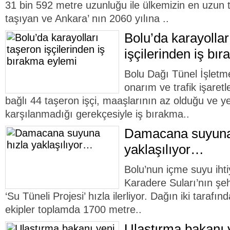
31 bin 592 metre uzunluğu ile ülkemizin en uzun tü
taşıyan ve Ankara’ nın 2060 yılına ..
Bolu’da karayollar
işçilerinden iş bı
Bolu Dağı Tünel İşletme
onarım ve trafik işaret
bağlı 44 taşeron işçi, maaşlarının az olduğu ve y
karşılanmadığı gerekçesiyle iş bırakma..
Damacana suyuna
yaklaşılıyor…
Bolu’nun içme suyu ihti
Karadere Suları’nın şehr
‘Su Tüneli Projesi’ hızla ilerliyor. Dağın iki tarafın
ekipler toplamda 1700 metre..
Ulaştırma bakanı y