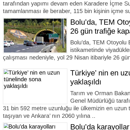
tarafından yapımı devam eden Karadere İçme Suy
tamamlanması ile beraber, 115 bin kişinin içme suy
Bolu’da, TEM Otoy
26 gün trafiğe kap
Bolu’da, TEM Otoyolu B
istikametinde viyadükl
çalışması nedeniyle, yol 29 Nisan itibariyle 26 gün
Türkiye’ nin en uz
yaklaşıldı
Tarım ve Orman Bakanlı
Genel Müdürlüğü tarafı
31 bin 592 metre uzunluğu ile ülkemizin en uzun tü
taşıyan ve Ankara’ nın 2060 yılına ..
Bolu’da karayollar