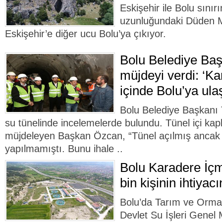
Eskişehir ile Bolu sını
uzunluğundaki Düden M
Eskişehir’e diğer ucu Bolu’ya çıkıyor.
Bolu Belediye Ba
müjdeyi verdi: ‘Ka
içinde Bolu’ya ula
Bolu Belediye Başkanı
su tünelinde incelemelerde bulundu. Tünel içi kap
müjdeleyen Başkan Özcan, “Tünel açılmış ancak 
yapılmamıştı. Bunu ihale ..
Bolu Karadere İçm
bin kişinin ihtiyac
Bolu’da Tarım ve Orman
Devlet Su İşleri Genel