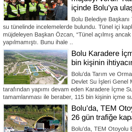
içinde Bolu’ya ula
Bolu Belediye Başkanı
su tünelinde incelemelerde bulundu. Tünel içi kap
müjdeleyen Başkan Özcan, “Tünel açılmış ancak 
yapılmamıştı. Bunu ihale ..
Bolu Karadere İçm
bin kişinin ihtiyac
Bolu’da Tarım ve Orman
Devlet Su İşleri Genel
tarafından yapımı devam eden Karadere İçme Suy
tamamlanması ile beraber, 115 bin kişinin içme suy
Bolu’da, TEM Otoy
26 gün trafiğe kap
Bolu’da, TEM Otoyolu B