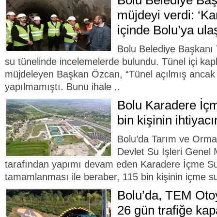
Bolu Belediye Ba
müjdeyi verdi: ‘Ka
içinde Bolu’ya ula
Bolu Belediye Başkanı
su tünelinde incelemelerde bulundu. Tünel içi kap
müjdeleyen Başkan Özcan, “Tünel açılmış ancak 
yapılmamıştı. Bunu ihale ..
Bolu Karadere İçm
bin kişinin ihtiyac
Bolu’da Tarım ve Orman
Devlet Su İşleri Genel
tarafından yapımı devam eden Karadere İçme Suy
tamamlanması ile beraber, 115 bin kişinin içme suy
Bolu’da, TEM Otoy
26 gün trafiğe kap