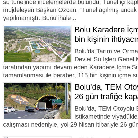
su tünelinde incelemelerde bulundu. Tünel içi kap
müjdeleyen Başkan Özcan, “Tünel açılmış ancak 
yapılmamıştı. Bunu ihale ..
Bolu Karadere İçm
bin kişinin ihtiyac
Bolu’da Tarım ve Orman
Devlet Su İşleri Genel
tarafından yapımı devam eden Karadere İçme Suy
tamamlanması ile beraber, 115 bin kişinin içme suy
Bolu’da, TEM Otoy
26 gün trafiğe kap
Bolu’da, TEM Otoyolu B
istikametinde viyadükl
çalışması nedeniyle, yol 29 Nisan itibariyle 26 gün