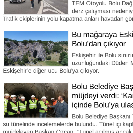
TEM Otoyolu Bolu Dağı 
derz çalışması nedeniyl
Trafik ekiplerinin yolu kapatma anları havadan gö
Bu mağaraya Eski
Bolu’dan çıkıyor
Eskişehir ile Bolu sını
uzunluğundaki Düden M
Eskişehir’e diğer ucu Bolu’ya çıkıyor.
Bolu Belediye Ba
müjdeyi verdi: ‘Ka
içinde Bolu’ya ula
Bolu Belediye Başkanı
su tünelinde incelemelerde bulundu. Tünel içi kap
müjdeleyen Başkan Özcan, “Tünel açılmış ancak 