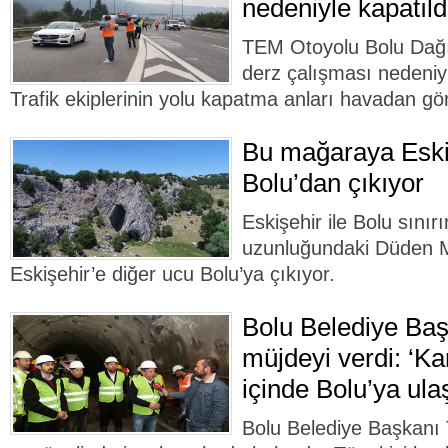
nedeniyle kapatıldı
TEM Otoyolu Bolu Dağı 
derz çalışması nedeniyl
Trafik ekiplerinin yolu kapatma anları havadan gö
Bu mağaraya Eski
Bolu’dan çıkıyor
Eskişehir ile Bolu sını
uzunluğundaki Düden M
Eskişehir’e diğer ucu Bolu’ya çıkıyor.
Bolu Belediye Ba
müjdeyi verdi: ‘Ka
içinde Bolu’ya ula
Bolu Belediye Başkanı