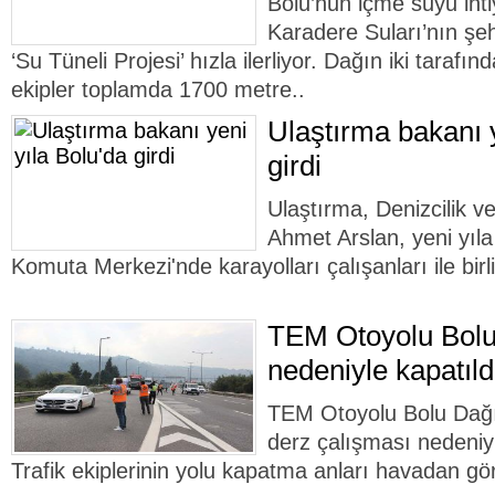
Bolu’nun içme suyu ihti
Karadere Suları’nın şehr
‘Su Tüneli Projesi’ hızla ilerliyor. Dağın iki tarafın
ekipler toplamda 1700 metre..
Ulaştırma bakanı y
girdi
Ulaştırma, Denizcilik 
Ahmet Arslan, yeni yıl
Komuta Merkezi'nde karayolları çalışanları ile birli
TEM Otoyolu Bolu
nedeniyle kapatıldı
TEM Otoyolu Bolu Dağı 
derz çalışması nedeniyl
Trafik ekiplerinin yolu kapatma anları havadan gö