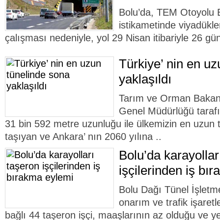
Bolu’da, TEM Otoyolu B
istikametinde viyadükl
çalışması nedeniyle, yol 29 Nisan itibariyle 26 gün
Türkiye’ nin en uz
yaklaşıldı
Tarım ve Orman Bakanlı
Genel Müdürlüğü tarafı
31 bin 592 metre uzunluğu ile ülkemizin en uzun tü
taşıyan ve Ankara’ nın 2060 yılına ..
Bolu’da karayollar
işçilerinden iş bı
Bolu Dağı Tünel İşletme
onarım ve trafik işaret
bağlı 44 taşeron işçi, maaşlarının az olduğu ve y