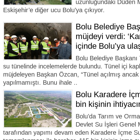
uzunluğundaki Düden M
Eskişehir’e diğer ucu Bolu’ya çıkıyor.
Bolu Belediye Ba
müjdeyi verdi: ‘Ka
içinde Bolu’ya ula
Bolu Belediye Başkanı
su tünelinde incelemelerde bulundu. Tünel içi kap
müjdeleyen Başkan Özcan, “Tünel açılmış ancak 
yapılmamıştı. Bunu ihale ..
Bolu Karadere İçm
bin kişinin ihtiyac
Bolu’da Tarım ve Orman
Devlet Su İşleri Genel
tarafından yapımı devam eden Karadere İçme Suy