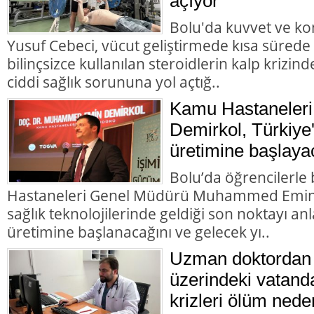
açıyor
Bolu'da kuvvet ve k
Yusuf Cebeci, vücut geliştirmede kısa sürede
bilinçsizce kullanılan steroidlerin kalp krizi
ciddi sağlık sorununa yol açtığ..
Kamu Hastaneleri
Demirkol, Türkiye'
üretimine başlaya
Bolu’da öğrencilerl
Hastaneleri Genel Müdürü Muhammed Emin D
sağlık teknolojilerinde geldiği son noktayı anla
üretimine başlanacağını ve gelecek yı..
Uzman doktordan 
üzerindeki vatanda
krizleri ölüm nede