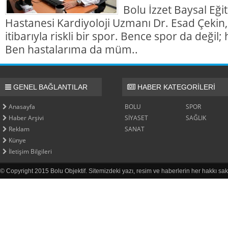
Bolu İzzet Baysal Eği
Hastanesi Kardiyoloji Uzmanı Dr. Esad Çekin,
itibarıyla riskli bir spor. Bence spor da değil; h
Ben hastalarıma da müm..
GENEL BAĞLANTILAR
HABER KATEGORİLERİ
Anasayfa
BOLU
SPOR
Haber Arşivi
SİYASET
SAĞLIK
Reklam
SANAT
Künye
İletişim Bilgileri
© Copyright 2015 Bolu Objektif. Sitemizdeki yazı, resim ve haberlerin her hakkı sak