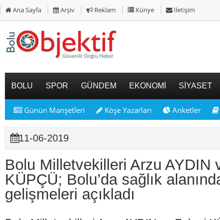
Ana Sayfa
Arşiv
Reklam
Künye
İletişim
BOLU
SPOR
GÜNDEM
EKONOMİ
SİYASET
Günün Manşetleri
Köşe Yazarları
Anketler
11-06-2019
Bolu Milletvekilleri Arzu AYDIN
KÜPÇÜ; Bolu’da sağlık alanında
gelişmeleri açıkladı