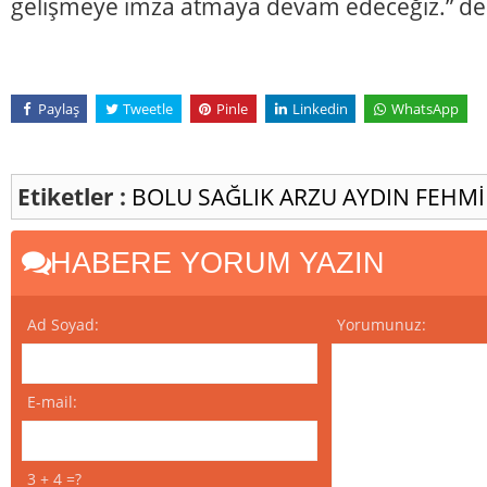
gelişmeye imza atmaya devam edeceğiz.” de
Paylaş
Tweetle
Pinle
Linkedin
WhatsApp
Etiketler :
BOLU
SAĞLIK
ARZU AYDIN
FEHMİ
HABERE YORUM YAZIN
Ad Soyad:
Yorumunuz:
E-mail:
3 + 4 =?