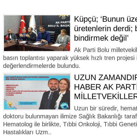
Küpçü; ‘Bunun üze
üretenlerin derdi; b
bindirmek değil’
Ak Parti Bolu milletvek
basın toplantısı yaparak yüksek hızlı tren projesi ile
değerlendirmelerde bulundu.
UZUN ZAMANDI
HABER AK PART
MİLLETVEKİLLE
Uzun bir süredir, hema
doktoru bulunmayan ilimize Sağlık Bakanlığı taraf
Hematolog ile birlikte, Tıbbi Onkoloji, Tıbbi Genet
Hastalıkları Uzm..