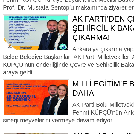
Prof. Dr. Mustafa Şentop’u makamında ziyaret ett
AK PARTİ’DEN 
ŞEHİRCİLİK BAK
ÇIKARMA!
Ankara’ya çıkarma yapan
Belde Belediye Başkanları AK Parti Milletvekiller
KÜPÇÜ’nün önderliğinde Çevre ve Şehircilik Bak
araya geldi. ..
MİLLİ EĞİTİM’E
DAHA!
AK Parti Bolu Milletvek
Fehmi KÜPÇÜ’nün Ankar
sinerji meyvelerini vermeye devam ediyor.