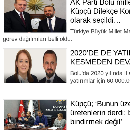
AK Parti Bolu mill
Küpçü Dilekçe K
olarak seçildi…
Türkiye Büyük Millet M
görev dağılımları belli oldu.
2020’DE DE YAT
KESMEDEN DEV
Bolu’da 2020 yılında İl
yatırımlar için 60.000.
Küpçü; ‘Bunun üze
üretenlerin derdi; b
bindirmek değil’