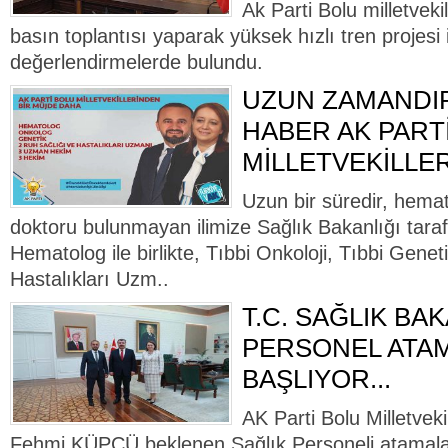
Ak Parti Bolu milletvek
basın toplantısı yaparak yüksek hızlı tren projesi ile
değerlendirmelerde bulundu.
UZUN ZAMANDI
HABER AK PART
MİLLETVEKİLLE
Uzun bir süredir, hema
doktoru bulunmayan ilimize Sağlık Bakanlığı taraf
Hematolog ile birlikte, Tıbbi Onkoloji, Tıbbi Genet
Hastalıkları Uzm..
T.C. SAĞLIK BAK
PERSONEL ATA
BAŞLIYOR...
AK Parti Bolu Milletvek
Fehmi KÜPÇÜ beklenen Sağlık Personeli atamalar