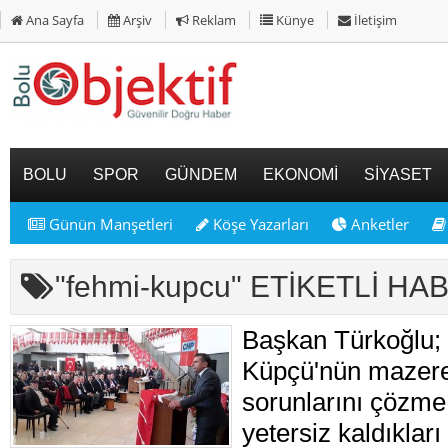
Ana Sayfa
Arşiv
Reklam
Künye
İletişim
BOLU
SPOR
GÜNDEM
EKONOMİ
SİYASET
Günün Manşetleri
Köşe Yazarları
Anketler
"fehmi-kupcu" ETİKETLİ H
Başkan Türkoğlu; 
Küpçü'nün mazere
sorunlarını çözme
yetersiz kaldıkları