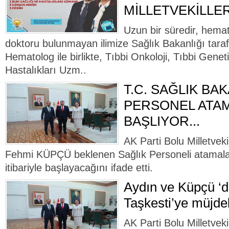
MİLLETVEKİLLE
Uzun bir süredir, hema
doktoru bulunmayan ilimize Sağlık Bakanlığı taraf
Hematolog ile birlikte, Tıbbi Onkoloji, Tıbbi Genet
Hastalıkları Uzm..
T.C. SAĞLIK BAK
PERSONEL ATA
BAŞLIYOR...
AK Parti Bolu Milletvek
Fehmi KÜPÇÜ beklenen Sağlık Personeli atamalar
itibariyle başlayacağını ifade etti.
Aydın ve Küpçü ‘
Taşkesti’ye müjd
AK Parti Bolu Milletveki