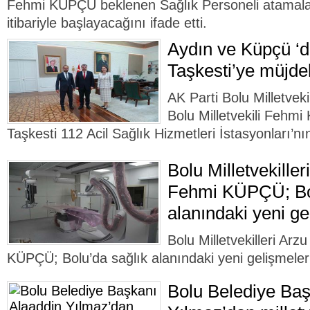
Fehmi KÜPÇÜ beklenen Sağlık Personeli atamalar
itibariyle başlayacağını ifade etti.
Aydın ve Küpçü ‘
Taşkesti’ye müjd
AK Parti Bolu Milletveki
Bolu Milletvekili Fehm
Taşkesti 112 Acil Sağlık Hizmetleri İstasyonları’nın
Bolu Milletvekille
Fehmi KÜPÇÜ; Bol
alanındaki yeni ge
Bolu Milletvekilleri Ar
KÜPÇÜ; Bolu’da sağlık alanındaki yeni gelişmeleri 
Bolu Belediye Baş