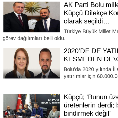
AK Parti Bolu mill
Küpçü Dilekçe K
olarak seçildi…
Türkiye Büyük Millet M
görev dağılımları belli oldu.
2020’DE DE YAT
KESMEDEN DEV
Bolu’da 2020 yılında İl
yatırımlar için 60.000.
Küpçü; ‘Bunun üze
üretenlerin derdi; b
bindirmek değil’