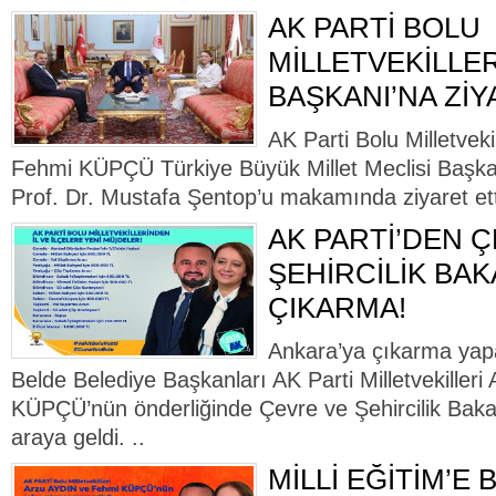
AK PARTİ BOLU
MİLLETVEKİLLE
BAŞKANI’NA Zİ
AK Parti Bolu Milletvek
Fehmi KÜPÇÜ Türkiye Büyük Millet Meclisi Başkanl
Prof. Dr. Mustafa Şentop’u makamında ziyaret ett
AK PARTİ’DEN 
ŞEHİRCİLİK BAK
ÇIKARMA!
Ankara’ya çıkarma yapan
Belde Belediye Başkanları AK Parti Milletvekiller
KÜPÇÜ’nün önderliğinde Çevre ve Şehircilik Bak
araya geldi. ..
MİLLİ EĞİTİM’E