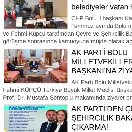
belediyeler vatan 
CHP Bolu il başkanı Ka
Temmuz ayında Bolu mil
ve Fehmi Küpçü tarafından Çevre ve Şehircilik Ba
görüşme sonrasında kamuoyuna müjde olarak aç
AK PARTİ BOLU
MİLLETVEKİLLE
BAŞKANI’NA Zİ
AK Parti Bolu Milletvek
Fehmi KÜPÇÜ Türkiye Büyük Millet Meclisi Başkanl
Prof. Dr. Mustafa Şentop’u makamında ziyaret ett
AK PARTİ’DEN 
ŞEHİRCİLİK BAK
ÇIKARMA!