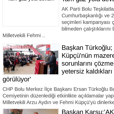
AK Parti Bolu Teşkilatl
Cumhurbaşkanlığı ve 27
seçimleri kampanyası 
bilmeden çalıştıklarını 
Milletvekili Fehmi ..
Başkan Türkoğlu; 
Küpçü'nün mazere
sorunlarını çözme
yetersiz kaldıkları
görülüyor'
CHP Bolu Merkez İlçe Başkanı Ersan Türkoğlu Bo
Cemiyetinin düzenlediği etkinlikte açıklamalar ya
Milletvekili Arzu Aydın ve Fehmi Küpçü'yü dinlerke
Başkan Karsu;’AK