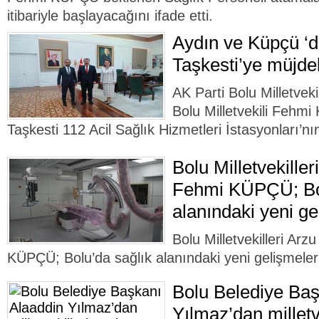
itibariyle başlayacağını ifade etti.
Aydın ve Küpçü ‘
Taşkesti’ye müjd
AK Parti Bolu Milletveki
Bolu Milletvekili Fehm
Taşkesti 112 Acil Sağlık Hizmetleri İstasyonları’nın
Bolu Milletvekille
Fehmi KÜPÇÜ; Bol
alanındaki yeni ge
Bolu Milletvekilleri Ar
KÜPÇÜ; Bolu’da sağlık alanındaki yeni gelişmeleri 
Bolu Belediye Baş
Yılmaz’dan milletv