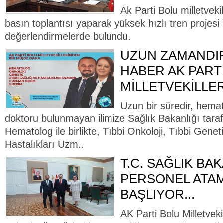
Ak Parti Bolu milletvek
basın toplantısı yaparak yüksek hızlı tren projesi ile
değerlendirmelerde bulundu.
UZUN ZAMANDI
HABER AK PART
MİLLETVEKİLLE
Uzun bir süredir, hema
doktoru bulunmayan ilimize Sağlık Bakanlığı taraf
Hematolog ile birlikte, Tıbbi Onkoloji, Tıbbi Genet
Hastalıkları Uzm..
T.C. SAĞLIK BAK
PERSONEL ATA
BAŞLIYOR...
AK Parti Bolu Milletvek