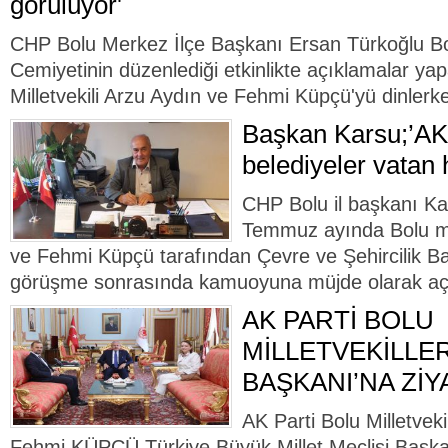
görülüyor'
CHP Bolu Merkez İlçe Başkanı Ersan Türkoğlu Bo
Cemiyetinin düzenlediği etkinlikte açıklamalar ya
Milletvekili Arzu Aydın ve Fehmi Küpçü'yü dinlerke
Başkan Karsu;’AK
belediyeler vatan 
CHP Bolu il başkanı Ka
Temmuz ayında Bolu mil
ve Fehmi Küpçü tarafından Çevre ve Şehircilik Ba
görüşme sonrasında kamuoyuna müjde olarak aç
AK PARTİ BOLU
MİLLETVEKİLLE
BAŞKANI’NA Zİ
AK Parti Bolu Milletvek
Fehmi KÜPÇÜ Türkiye Büyük Millet Meclisi Başkanl