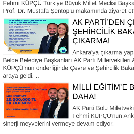
Fehmi KÜPÇÜ Türkiye Büyük Millet Meclisi Başkanl
Prof. Dr. Mustafa Şentop’u makamında ziyaret ett
AK PARTİ’DEN 
ŞEHİRCİLİK BAK
ÇIKARMA!
Ankara’ya çıkarma yapan
Belde Belediye Başkanları AK Parti Milletvekiller
KÜPÇÜ’nün önderliğinde Çevre ve Şehircilik Bak
araya geldi. ..
MİLLİ EĞİTİM’E
DAHA!
AK Parti Bolu Milletvek
Fehmi KÜPÇÜ’nün Ankar
sinerji meyvelerini vermeye devam ediyor.