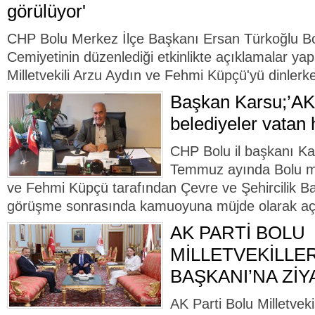
görülüyor'
CHP Bolu Merkez İlçe Başkanı Ersan Türkoğlu Bo
Cemiyetinin düzenlediği etkinlikte açıklamalar ya
Milletvekili Arzu Aydın ve Fehmi Küpçü'yü dinlerke
Başkan Karsu;’AK
belediyeler vatan 
CHP Bolu il başkanı Ka
Temmuz ayında Bolu mil
ve Fehmi Küpçü tarafından Çevre ve Şehircilik Ba
görüşme sonrasında kamuoyuna müjde olarak aç
AK PARTİ BOLU
MİLLETVEKİLLE
BAŞKANI’NA Zİ
AK Parti Bolu Milletvek