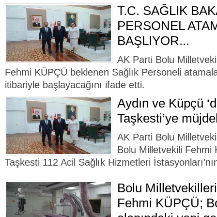
T.C. SAĞLIK BAK
PERSONEL ATA
BAŞLIYOR...
AK Parti Bolu Milletvek
Fehmi KÜPÇÜ beklenen Sağlık Personeli atamalar
itibariyle başlayacağını ifade etti.
Aydın ve Küpçü ‘
Taşkesti’ye müjd
AK Parti Bolu Milletveki
Bolu Milletvekili Fehm
Taşkesti 112 Acil Sağlık Hizmetleri İstasyonları’nın
Bolu Milletvekille
Fehmi KÜPÇÜ; Bol