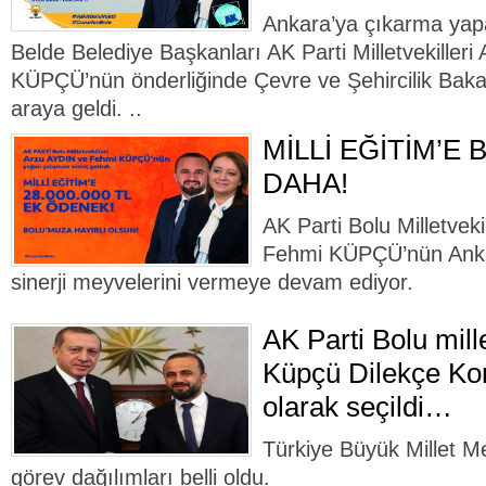
Ankara’ya çıkarma yapan
Belde Belediye Başkanları AK Parti Milletvekiller
KÜPÇÜ’nün önderliğinde Çevre ve Şehircilik Bak
araya geldi. ..
MİLLİ EĞİTİM’E
DAHA!
AK Parti Bolu Milletvek
Fehmi KÜPÇÜ’nün Ankar
sinerji meyvelerini vermeye devam ediyor.
AK Parti Bolu mill
Küpçü Dilekçe K
olarak seçildi…
Türkiye Büyük Millet M
görev dağılımları belli oldu.