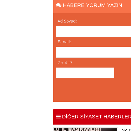
HABERE YORUM YAZIN
Ad Soyad:
E-mail:
2 + 4 =?
DİĞER SİYASET HABERLER
AK 