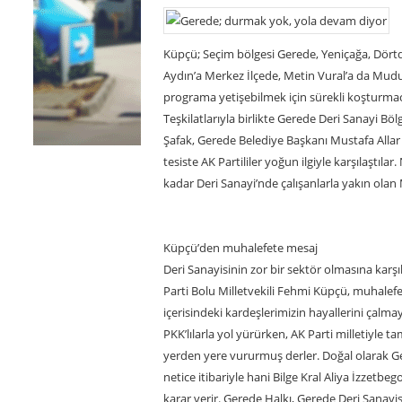
Küpçü; Seçim bölgesi Gerede, Yeniçağa, Dörtd
Aydın’a Merkez İlçede, Metin Vural’a da Mudur
programa yetişebilmek için sürekli koşturmac
Teşkilatlarıyla birlikte Gerede Deri Sanayi Böl
Şafak, Gerede Belediye Başkanı Mustafa Allar 
tesiste AK Partililer yoğun ilgiyle karşılaştıla
kadar Deri Sanayi’nde çalışanlarla yakın olan 
Küpçü’den muhalefete mesaj
Deri Sanayisinin zor bir sektör olmasına kar
Parti Bolu Milletvekili Fehmi Küpçü, muhal
içerisindeki kardeşlerimizin hayallerini çalmay
PKK’lılarla yol yürürken, AK Parti milletiyle 
yerden yere vururmuş derler. Doğal olarak Gere
netice itibariyle hani Bilge Kral Aliya İzzetbeg
karar verir. Gerede Halkı, Gerede Deri Sana