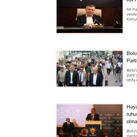
AK Pa
vesil
Konut
Bolu
Parti
Bolu’d
parti
istifa
Haya
ruhu
olma
Bolu’
Yardı