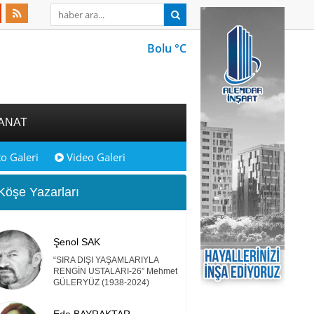
Bolu °C
ANAT
o Galeri
Video Galeri
öşe Yazarları
Şenol SAK
“SIRA DIŞI YAŞAMLARIYLA
RENGİN USTALARI-26” Mehmet
GÜLERYÜZ (1938-2024)