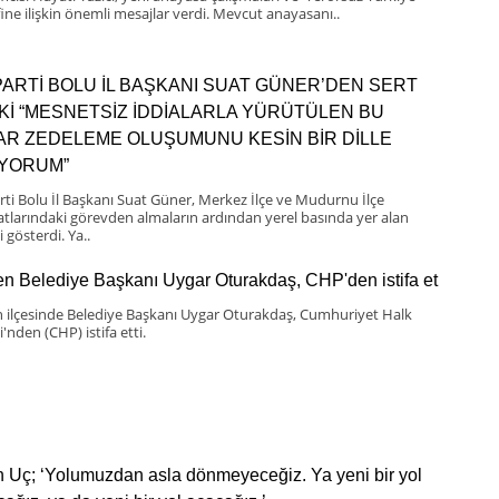
ine ilişkin önemli mesajlar verdi. Mevcut anayasanı..
PARTİ BOLU İL BAŞKANI SUAT GÜNER’DEN SERT
Kİ “MESNETSİZ İDDİALARLA YÜRÜTÜLEN BU
BAR ZEDELEME OLUŞUMUNU KESİN BİR DİLLE
IYORUM”
rti Bolu İl Başkanı Suat Güner, Merkez İlçe ve Mudurnu İlçe
latlarındaki görevden almaların ardından yerel basında yer alan
i gösterdi. Ya..
n Belediye Başkanı Uygar Oturakdaş, CHP'den istifa et
 ilçesinde Belediye Başkanı Uygar Oturakdaş, Cumhuriyet Halk
i'nden (CHP) istifa etti.
n Uç; ‘Yolumuzdan asla dönmeyeceğiz. Ya yeni bir yol