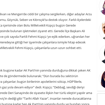
ivan ve Mengen’de ciddi bir çalışma sergilerken, diğer adaylar Arzu
nu, Göynük, Seben ve Kıbrısçık’ta destek oluyor. Farklı ilçelerdeki
a içerisinde olan Bolu Milletvekili Küpçü bugün Gerede
gesinde bulunan işletmeleri ziyaret etti. Gerede İlçe Başkanı Ali
ve çok sayıda Partili Fehmi Küpçü ’ye eşlik ederken, uğranılan her
r. Neredeyse gittiği her işyerinde çalışanlara ismiyle hitap edecek
Milletvekili Fehmi Küpçü, çalışanlarla uzun uzun sohbet etti.
şılık bugüne kadar AK Parti’nin yanında durduğuna dikkat çeken AK
efete de göndermede bulunarak; “Dün burada bu sektörün
a çalışanlar; bugün birilerinin apoletlerini söküp, HDP’lilerle,
tam gaz yola devam ediyor” dedi. Küpçü; “Debbağ, sevdiği deriyi
de Deri Sanayinde de siyasete ilişkin her türlü eleştiri yapılır ama
oviç’in dediği gibi “Tarihi Allah Yazar”, insanlar nerede duracaklarına
yisi bugüne kadar hep Ak Parti’nin yanında durdu ve bundan sonra