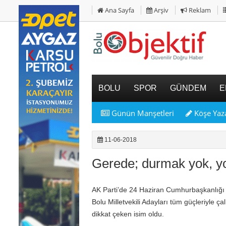
Ana Sayfa
Arşiv
Reklam
BOLU
SPOR
GÜNDEM
E
Günün Manşetleri
Köşe Yaza
11-06-2018
Gerede; durmak yok, y
AK Parti’de 24 Haziran Cumhurbaşkanlığı 
Bolu Milletvekili Adayları tüm güçleriyle ç
dikkat çeken isim oldu.