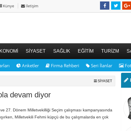
Künye
İletişim
KONOMİ
SİYASET
SAĞLIK
EĞİTİM
TURİZM
S
rları
Anketler
Firma Rehberi
Seri İlanlar
Fot
K
SİYASET
ola devam diyor
ve 27. Dönem Milletvekilliği Seçim çalışması kampanyasında
alışırken, Milletvekili Fehmi küpçü de bu çalışmalarda en çok