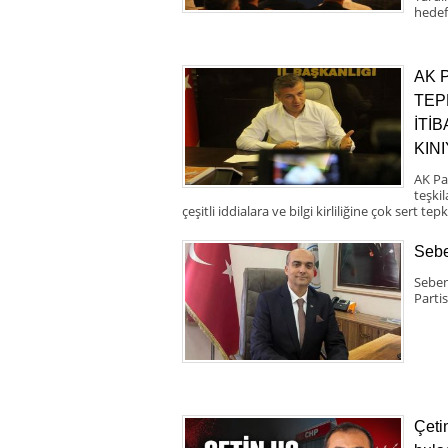
hedef
AK 
TEP
İTİ
KIN
AK Pa
teşki
çeşitli iddialara ve bilgi kirliliğine çok sert tepk
Sebe
Seben
Partis
Çeti