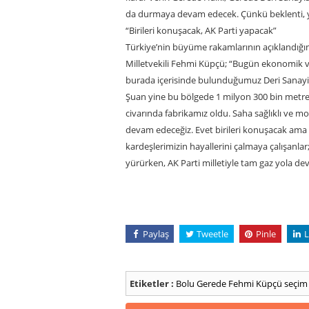
da durmaya devam edecek. Çünkü beklenti, ye
“Birileri konuşacak, AK Parti yapacak”
Türkiye’nin büyüme rakamlarının açıklandığın
Milletvekili Fehmi Küpçü; “Bugün ekonomik ver
burada içerisinde bulunduğumuz Deri Sanayim
Şuan yine bu bölgede 1 milyon 300 bin metreka
civarında fabrikamız oldu. Saha sağlıklı ve 
devam edeceğiz. Evet birileri konuşacak ama
kardeşlerimizin hayallerini çalmaya çalışanlar; 
yürürken, AK Parti milletiyle tam gaz yola d
Paylaş
Tweetle
Pinle
L
Etiketler :
Bolu
Gerede
Fehmi Küpçü
seçim