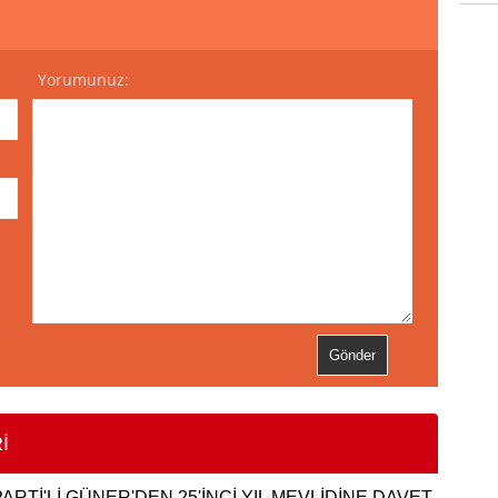
Yorumunuz:
İ
PARTİ'Lİ GÜNER'DEN 25'İNCİ YIL MEVLİDİNE DAVET