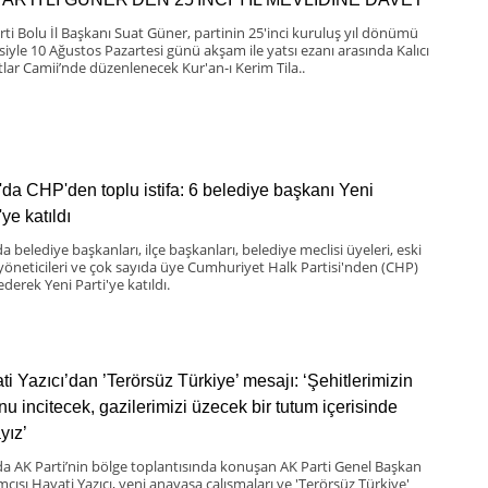
rti Bolu İl Başkanı Suat Güner, partinin 25'inci kuruluş yıl dönümü
esiyle 10 Ağustos Pazartesi günü akşam ile yatsı ezanı arasında Kalıcı
lar Camii’nde düzenlenecek Kur'an-ı Kerim Tila..
'da CHP'den toplu istifa: 6 belediye başkanı Yeni
'ye katıldı
a belediye başkanları, ilçe başkanları, belediye meclisi üyeleri, eski
 yöneticileri ve çok sayıda üye Cumhuriyet Halk Partisi'nden (CHP)
 ederek Yeni Parti'ye katıldı.
ti Yazıcı’dan ’Terörsüz Türkiye’ mesajı: ‘Şehitlerimizin
nu incitecek, gazilerimizi üzecek bir tutum içerisinde
yız’
da AK Parti’nin bölge toplantısında konuşan AK Parti Genel Başkan
mcısı Hayati Yazıcı, yeni anayasa çalışmaları ve 'Terörsüz Türkiye'