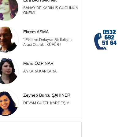
Eda BAYRAKTAR
SANAYİDE KADIN İŞ GÜCÜNÜN
ÖNEMİ
Ekrem ASMA
“ Etkili ve Dolaysız Bir İletişim
Aracı Olarak : KÜFÜR !
Melis ÖZPINAR
ANKARA KAPKARA
Zeynep Burcu ŞAHİNER
DEVAM GÜZEL KARDEŞİM