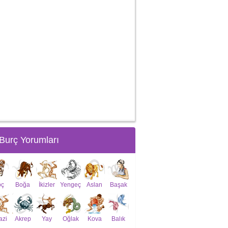
Burç Yorumları
oç
Boğa
İkizler
Yengeç
Aslan
Başak
azi
Akrep
Yay
Oğlak
Kova
Balık