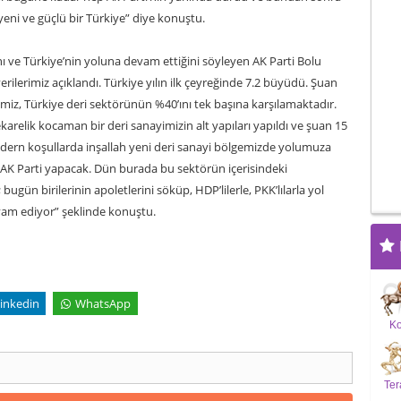
ni ve güçlü bir Türkiye” diye konuştu.
ı ve Türkiye’nin yoluna devam ettiğini söyleyen AK Parti Bolu
ilerimiz açıklandı. Türkiye yılın ilk çeyreğinde 7.2 büyüdü. Şuan
iz, Türkiye deri sektörünün %40’ını tek başına karşılamaktadır.
relik kocaman bir deri sanayimizin alt yapıları yapıldı ve şuan 15
modern koşullarda inşallah yeni deri sanayi bölgemizde yolumuza
 AK Parti yapacak. Dün burada bu sektörün içerisindeki
bugün birilerinin apoletlerini söküp, HDP’lilerle, PKK’lılarla yol
evam ediyor” şeklinde konuştu.
inkedin
WhatsApp
K
Ter