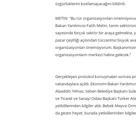
özgürlüklerini kısıtlamayacağını bildirdi.
METİN: “Bu tür organizasyonları önemsiyor
Bakan Yardımcısı Fatih Metin, tarım sektörünü 
sayesinde birçok sektör bir araya gelmekte, y
pazar çeşitliği açısından tüccarımız büyük 
organizasyonları önemsiyorum. Başkanımızın 
organizasyonların merkezi haline gelecek.”
Gerçekleşen protokol konuşmaları sonrası prot
vatandaşlara açıldı. Ekonomi Bakan Yardımcıs
Alaaddin Yılmaz, Seben Belediye Başkanı Sül
ve Ticaret ve Sanayi Odası Başkanı Türker Ateş,
yetkililerinden bilgiler aldı. Bebek Meyve Orma
da gezen heyet, burada yetkililerinden bilgiler 