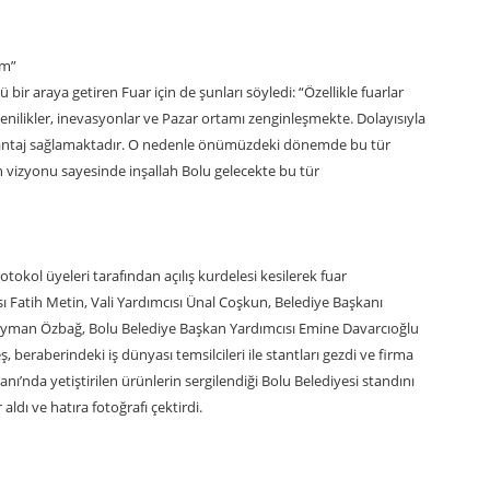
um”
bir araya getiren Fuar için de şunları söyledi: “Özellikle fuarlar
enilikler, inevasyonlar ve Pazar ortamı zenginleşmekte. Dolayısıyla
avantaj sağlamaktadır. O nedenle önümüzdeki dönemde bu tür
vizyonu sayesinde inşallah Bolu gelecekte bu tür
okol üyeleri tarafından açılış kurdelesi kesilerek fuar
ı Fatih Metin, Vali Yardımcısı Ünal Coşkun, Belediye Başkanı
eyman Özbağ, Bolu Belediye Başkan Yardımcısı Emine Davarcıoğlu
 beraberindeki iş dünyası temsilcileri ile stantları gezdi ve firma
nı’nda yetiştirilen ürünlerin sergilendiği Bolu Belediyesi standını
aldı ve hatıra fotoğrafı çektirdi.