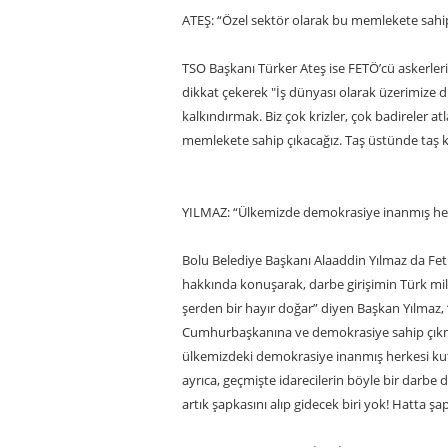
ATEŞ: “Özel sektör olarak bu memlekete sahip
TSO Başkanı Türker Ateş ise FETÖ’cü askerlerin
dikkat çekerek "İş dünyası olarak üzerimize 
kalkındırmak. Biz çok krizler, çok badireler at
memlekete sahip çıkacağız. Taş üstünde taş
YILMAZ: “Ülkemizde demokrasiye inanmış he
Bolu Belediye Başkanı Alaaddin Yılmaz da Feth
hakkında konuşarak, darbe girişimin Türk mill
şerden bir hayır doğar” diyen Başkan Yılmaz, 
Cumhurbaşkanına ve demokrasiye sahip çıkmış
ülkemizdeki demokrasiye inanmış herkesi kut
ayrıca, geçmişte idarecilerin böyle bir darbe
artık şapkasını alıp gidecek biri yok! Hatta şa