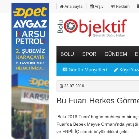
Ana Sayfa
Arşiv
Reklam
BOLU
SPOR
GÜNDEM
E
Günün Manşetleri
Köşe Yaza
23-07-2016
Bu Fuarı Herkes Görme
‘Bolu 2016 Fuarı’ bugün muhteşem bir açılış 
Fuar’da Bebek Meyve Ormanı’nda yetiştiril
ve ERPİLİÇ standı büyük dikkat çekti.