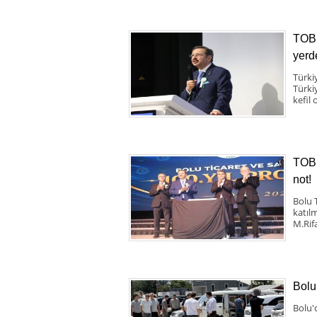
TOBB
yerde
Türkiy
Türki
kefil 
TOBB
not!
Bolu 
katıl
M.Rif
Bolu
Bolu'