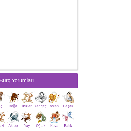
Burç Yorumları
oç
Boğa
İkizler
Yengeç
Aslan
Başak
azi
Akrep
Yay
Oğlak
Kova
Balık