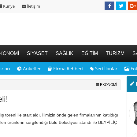
Künye
İletişim
KONOMİ
SİYASET
SAĞLIK
EĞİTİM
TURİZM
S
rları
Anketler
Firma Rehberi
Seri İlanlar
Fot
K
EKONOMİ
li!
töreni ile start aldı. İlimizin önde gelen firmalarının katıldığı
en ürünlerin sergilendiği Bolu Belediyesi standı ile BEYPİLİÇ