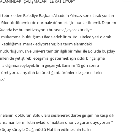
 ALANINDAKİ ÇALIŞMALARI İLE KATILIYOR”
tebrik eden Belediye Başkanı Alaaddin Yılmaz, son olarak şunları
. Sıkıntılı dönemlerde normale dönmek için bunlar önemli. Deprem
tı. Şuanda ise bu motivasyonu burası sağlayacaktır diye
 mükemmel bulduğumu ifade edebilirim. Bolu Belediyesi olarak
 katıldığımızı merak ediyorsanız; biz tarım alanındaki
 müdürlüğümüz ve üniversitemizin ilgili birimleri ile Bolu’da buğday
leri de yetiştirebileceğimizi göstermek için ciddi bir çalışma
aldığımızı söyleyebilirim geçen yıl. Sanırım 15 gün sonra
retiyoruz. İnşallah bu ürettiğimiz ürünleri de şehrin farklı
z.”
 alanını dolduran Bolululara seslenerek darbe girişimine karşı dik
 kahraman bir milletin evladı olmaktan onur ve gurur duyuyorum”
 üç ay süreyle Olağanüstü Hal ilan edilmesinin halkın