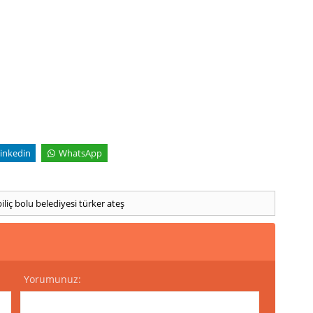
inkedin
WhatsApp
iliç
bolu belediyesi
türker ateş
Yorumunuz: