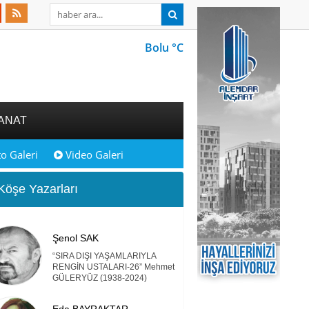
Bolu °C
ANAT
o Galeri
Video Galeri
öşe Yazarları
Şenol SAK
“SIRA DIŞI YAŞAMLARIYLA
RENGİN USTALARI-26” Mehmet
GÜLERYÜZ (1938-2024)