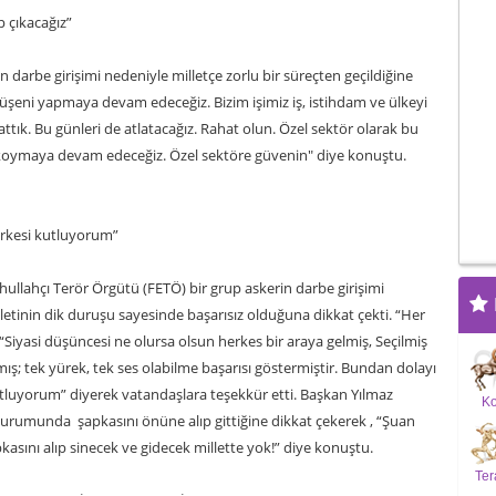
 çıkacağız”
 darbe girişimi nedeniyle milletçe zorlu bir süreçten geçildiğine
düşeni yapmaya devam edeceğiz. Bizim işimiz iş, istihdam ve ülkeyi
lattık. Bu günleri de atlatacağız. Rahat olun. Özel sektör olarak bu
 koymaya devam edeceğiz. Özel sektöre güvenin" diye konuştu.
rkesi kutluyorum”
ullahçı Terör Örgütü (FETÖ) bir grup askerin darbe girişimi
etinin dik duruşu sayesinde başarısız olduğuna dikkat çekti. “Her
“Siyasi düşüncesi ne olursa olsun herkes bir araya gelmiş, Seçilmiş
; tek yürek, tek ses olabilme başarısı göstermiştir. Bundan dolayı
luyorum” diyerek vatandaşlara teşekkür etti. Başkan Yılmaz
K
 durumunda şapkasını önüne alıp gittiğine dikkat çekerek , “Şuan
pkasını alıp sinecek ve gidecek millette yok!” diye konuştu.
Ter