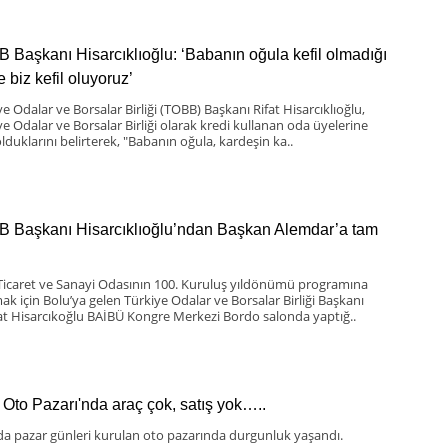
 Başkanı Hisarcıklıoğlu: ‘Babanın oğula kefil olmadığı
 biz kefil oluyoruz’
e Odalar ve Borsalar Birliği (TOBB) Başkanı Rifat Hisarcıklıoğlu,
ye Odalar ve Borsalar Birliği olarak kredi kullanan oda üyelerine
olduklarını belirterek, "Babanın oğula, kardeşin ka..
 Başkanı Hisarcıklıoğlu’ndan Başkan Alemdar’a tam
Ticaret ve Sanayi Odasının 100. Kuruluş yıldönümü programına
mak için Bolu’ya gelen Türkiye Odalar ve Borsalar Birliği Başkanı
at Hisarcıkoğlu BAİBÜ Kongre Merkezi Bordo salonda yaptığ..
 Oto Pazarı'nda araç çok, satış yok…..
da pazar günleri kurulan oto pazarında durgunluk yaşandı.