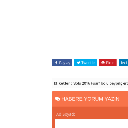
Paylaş
Tweetle
Pinle
L
Etiketler :
‘Bolu 2016 Fuarı’
bolu
beypiliç
erp
HABERE YORUM YAZIN
Ad Soyad: