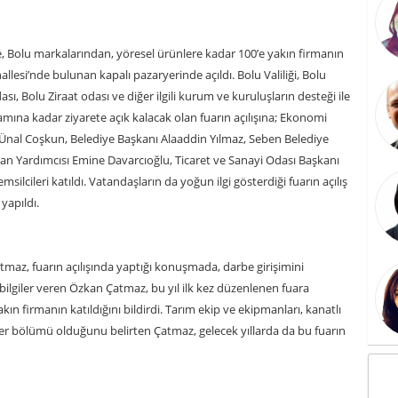
e, Bolu markalarından, yöresel ürünlere kadar 100’e yakın firmanın
llesi’nde bulunan kapalı pazaryerinde açıldı. Bolu Valiliği, Bolu
sı, Bolu Ziraat odası ve diğer ilgili kurum ve kuruluşların desteği ile
ına kadar ziyarete açık kalacak olan fuarın açılışına; Ekonomi
ı Ünal Coşkun, Belediye Başkanı Alaaddin Yılmaz, Seben Belediye
n Yardımcısı Emine Davarcıoğlu, Ticaret ve Sanayi Odası Başkanı
ilcileri katıldı. Vatandaşların da yoğun ilgi gösterdiği fuarın açılış
yapıldı.
az, fuarın açılışında yaptığı konuşmada, darbe girişimini
ilgiler veren Özkan Çatmaz, bu yıl ilk kez düzenlenen fuara
kın firmanın katıldığını bildirdi. Tarım ekip ve ekipmanları, kanatlı
ler bölümü olduğunu belirten Çatmaz, gelecek yıllarda da bu fuarın