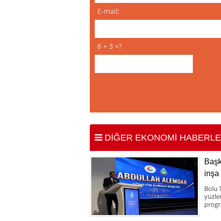
E-mail:
8 + 3 =?
DİĞER EKONOMİ HABERLE
Başk
inşa
Bolu 
yüzle
progr