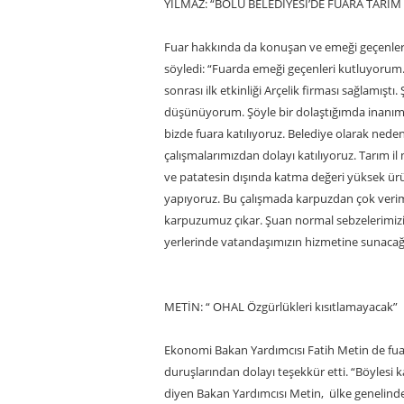
YILMAZ: “BOLU BELEDİYESİ’DE FUARA TARIM
Fuar hakkında da konuşan ve emeği geçenleri 
söyledi: “Fuarda emeği geçenleri kutluyorum
sonrası ilk etkinliği Arçelik firması sağlamış
düşünüyorum. Şöyle bir dolaştığımda inanım
bizde fuara katılıyoruz. Belediye olarak neden
çalışmalarımızdan dolayı katılıyoruz. Tarım il
ve patatesin dışında katma değeri yüksek ürün
yapıyoruz. Bu çalışmada karpuzdan çok verim 
karpuzumuz çıkar. Şuan normal sebzelerimizi ü
yerlerinde vatandaşımızın hizmetine sunacağı
METİN: “ OHAL Özgürlükleri kısıtlamayacak”
Ekonomi Bakan Yardımcısı Fatih Metin de fuar
duruşlarından dolayı teşekkür etti. “Böylesi
diyen Bakan Yardımcısı Metin, ülke genelinde