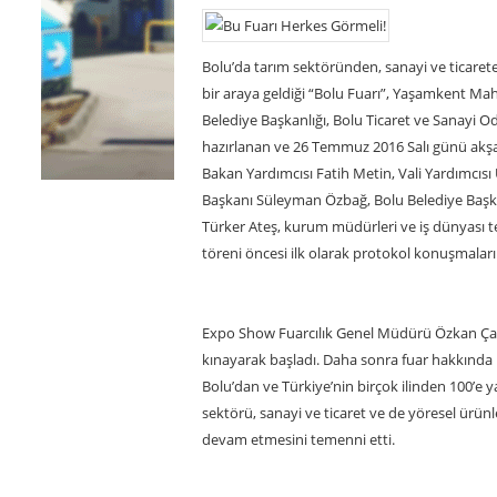
Bolu’da tarım sektöründen, sanayi ve ticaret
bir araya geldiği “Bolu Fuarı”, Yaşamkent Maha
Belediye Başkanlığı, Bolu Ticaret ve Sanayi Oda
hazırlanan ve 26 Temmuz 2016 Salı günü akşam
Bakan Yardımcısı Fatih Metin, Vali Yardımcıs
Başkanı Süleyman Özbağ, Bolu Belediye Başka
Türker Ateş, kurum müdürleri ve iş dünyası tems
töreni öncesi ilk olarak protokol konuşmaları 
Expo Show Fuarcılık Genel Müdürü Özkan Çatm
kınayarak başladı. Daha sonra fuar hakkında b
Bolu’dan ve Türkiye’nin birçok ilinden 100’e ya
sektörü, sanayi ve ticaret ve de yöresel ürün
devam etmesini temenni etti.