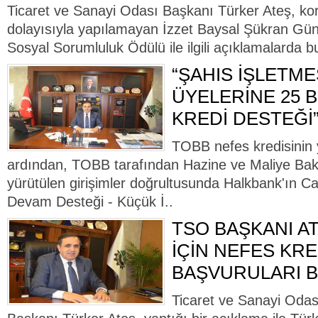
Ticaret ve Sanayi Odası Başkanı Türker Ateş, kor
dolayısıyla yapılamayan İzzet Baysal Şükran Gün
Sosyal Sorumluluk Ödülü ile ilgili açıklamalarda bu
“ŞAHIS İŞLETME
ÜYELERİNE 25 
KREDİ DESTEĞİ
TOBB nefes kredisinin 
ardından, TOBB tarafından Hazine ve Maliye Bak
yürütülen girişimler doğrultusunda Halkbank'ın C
Devam Desteği - Küçük İ..
TSO BAŞKANI AT
İÇİN NEFES KRE
BAŞVURULARI B
Ticaret ve Sanayi Odas