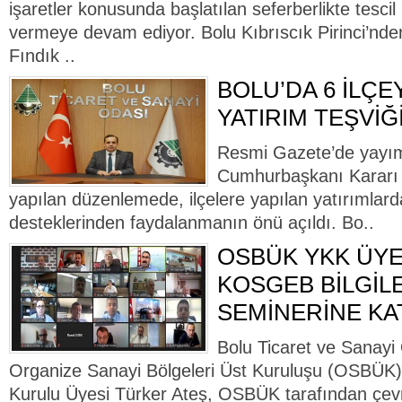
işaretler konusunda başlatılan seferberlikte tescil
vermeye devam ediyor. Bolu Kıbrıscık Pirinci’nde
Fındık ..
BOLU’DA 6 İLÇE
YATIRIM TEŞVİĞ
Resmi Gazete’de yayım
Cumhurbaşkanı Kararı il
yapılan düzenlemede, ilçelere yapılan yatırımlarda
desteklerinden faydalanmanın önü açıldı. Bo..
OSBÜK YKK ÜYE
KOSGEB BİLGİL
SEMİNERİNE KAT
Bolu Ticaret ve Sanayi
Organize Sanayi Bölgeleri Üst Kuruluşu (OSBÜK
Kurulu Üyesi Türker Ateş, OSBÜK tarafından çev