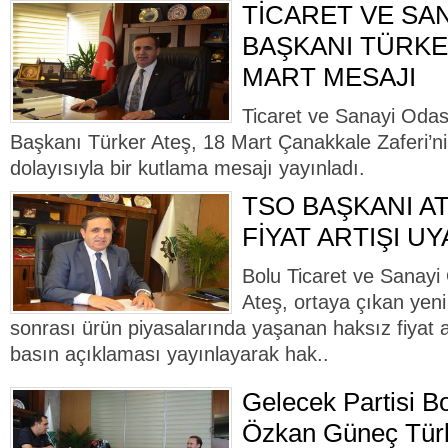
TİCARET VE SAN
BAŞKANI TÜRKER
MART MESAJI
Ticaret ve Sanayi Odas
Başkanı Türker Ateş, 18 Mart Çanakkale Zaferi’n
dolayısıyla bir kutlama mesajı yayınladı.
TSO BAŞKANI A
FİYAT ARTIŞI UY
Bolu Ticaret ve Sanayi
Ateş, ortaya çıkan yeni
sonrası ürün piyasalarında yaşanan haksız fiyat a
basın açıklaması yayınlayarak hak..
Gelecek Partisi Bo
Özkan Güneç Türke