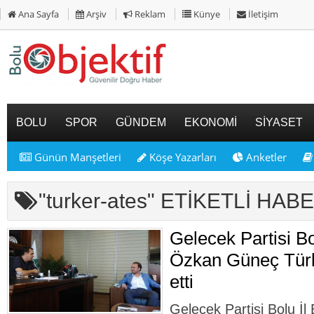
Ana Sayfa
Arşiv
Reklam
Künye
İletişim
BOLU
SPOR
GÜNDEM
EKONOMİ
SİYASET
Günün Manşetleri
Köşe Yazarları
Anketler
"turker-ates" ETİKETLİ HA
Gelecek Partisi Bo
Özkan Güneç Türke
etti
Gelecek Partisi Bolu İ