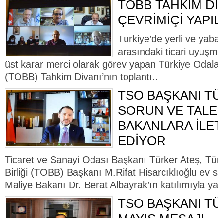
TOBB TAHKİM Dİ
ÇEVRİMİÇİ YAPI
Türkiye’de yerli ve yaba
arasındaki ticari uyuş
üst karar merci olarak görev yapan Türkiye Odalar
(TOBB) Tahkim Divanı’nın toplantı..
TSO BAŞKANI T
SORUN VE TALE
BAKANLARA İL
EDİYOR
Ticaret ve Sanayi Odası Başkanı Türker Ateş, Tü
Birliği (TOBB) Başkanı M.Rifat Hisarcıklıoğlu ev s
Maliye Bakanı Dr. Berat Albayrak’ın katılımıyla ya
TSO BAŞKANI TÜ