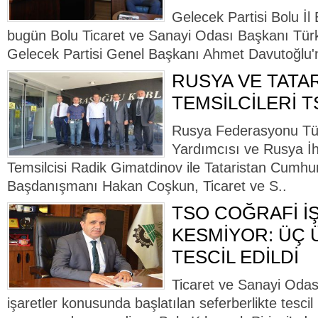
Gelecek Partisi Bolu İ
bugün Bolu Ticaret ve Sanayi Odası Başkanı Türke
Gelecek Partisi Genel Başkanı Ahmet Davutoğlu'nun
RUSYA VE TATA
TEMSİLCİLERİ T
Rusya Federasyonu Tür
Yardımcısı ve Rusya İh
Temsilcisi Radik Gimatdinov ile Tataristan Cumhuri
Başdanışmanı Hakan Coşkun, Ticaret ve S..
TSO COĞRAFİ İ
KESMİYOR: ÜÇ
TESCİL EDİLDİ
Ticaret ve Sanayi Odası
işaretler konusunda başlatılan seferberlikte tescil