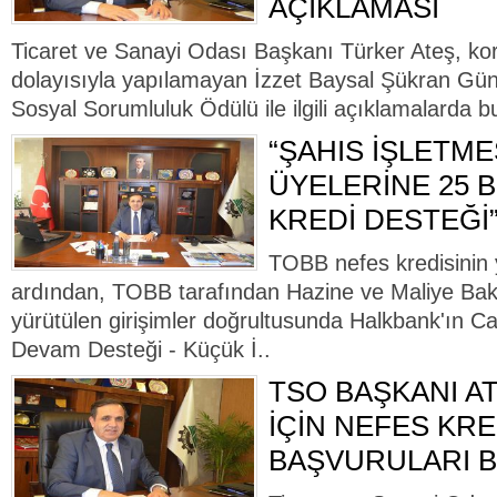
AÇIKLAMASI
Ticaret ve Sanayi Odası Başkanı Türker Ateş, kor
dolayısıyla yapılamayan İzzet Baysal Şükran Gün
Sosyal Sorumluluk Ödülü ile ilgili açıklamalarda bu
“ŞAHIS İŞLETME
ÜYELERİNE 25 
KREDİ DESTEĞİ
TOBB nefes kredisinin 
ardından, TOBB tarafından Hazine ve Maliye Bak
yürütülen girişimler doğrultusunda Halkbank'ın C
Devam Desteği - Küçük İ..
TSO BAŞKANI AT
İÇİN NEFES KRE
BAŞVURULARI B