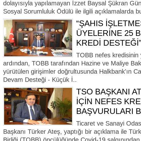
dolayısıyla yapılamayan İzzet Baysal Şükran Gün
Sosyal Sorumluluk Ödülü ile ilgili açıklamalarda bu
“ŞAHIS İŞLETME
ÜYELERİNE 25 
KREDİ DESTEĞİ
TOBB nefes kredisinin 
ardından, TOBB tarafından Hazine ve Maliye Bak
yürütülen girişimler doğrultusunda Halkbank'ın C
Devam Desteği - Küçük İ..
TSO BAŞKANI AT
İÇİN NEFES KRE
BAŞVURULARI B
Ticaret ve Sanayi Odas
Başkanı Türker Ateş, yaptığı bir açıklama ile Tür
Birliği (TOBB) öncülüğünde Covid-19 salgınından