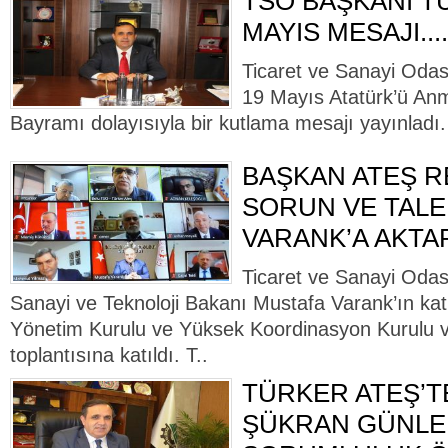
TSO BAŞKANI TÜ
MAYIS MESAJI....
Ticaret ve Sanayi Odas
19 Mayıs Atatürk’ü An
Bayramı dolayısıyla bir kutlama mesajı yayınladı.
BAŞKAN ATEŞ 
SORUN VE TALE
VARANK’A AKTA
Ticaret ve Sanayi Odas
Sanayi ve Teknoloji Bakanı Mustafa Varank’ın ka
Yönetim Kurulu ve Yüksek Koordinasyon Kurulu v
toplantısına katıldı. T..
TÜRKER ATEŞ’T
ŞÜKRAN GÜNLER