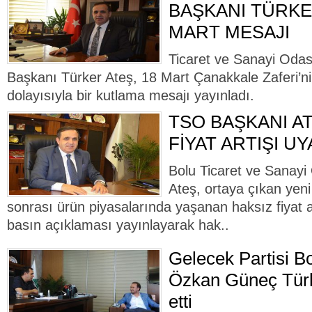
BAŞKANI TÜRKER
MART MESAJI
Ticaret ve Sanayi Odas
Başkanı Türker Ateş, 18 Mart Çanakkale Zaferi’n
dolayısıyla bir kutlama mesajı yayınladı.
TSO BAŞKANI A
FİYAT ARTIŞI UY
Bolu Ticaret ve Sanayi
Ateş, ortaya çıkan yeni
sonrası ürün piyasalarında yaşanan haksız fiyat a
basın açıklaması yayınlayarak hak..
Gelecek Partisi Bo
Özkan Güneç Türke
etti