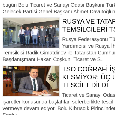
bugün Bolu Ticaret ve Sanayi Odası Başkanı Türke
Gelecek Partisi Genel Başkanı Ahmet Davutoğlu'nun
RUSYA VE TATA
TEMSİLCİLERİ T
Rusya Federasyonu Tür
Yardımcısı ve Rusya İh
Temsilcisi Radik Gimatdinov ile Tataristan Cumhuri
Başdanışmanı Hakan Coşkun, Ticaret ve S..
TSO COĞRAFİ İ
KESMİYOR: ÜÇ
TESCİL EDİLDİ
Ticaret ve Sanayi Odası
işaretler konusunda başlatılan seferberlikte tescil
vermeye devam ediyor. Bolu Kıbrıscık Pirinci’nde