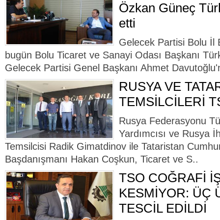
Özkan Güneç Türke
etti
Gelecek Partisi Bolu İ
bugün Bolu Ticaret ve Sanayi Odası Başkanı Türke
Gelecek Partisi Genel Başkanı Ahmet Davutoğlu'nun
RUSYA VE TATA
TEMSİLCİLERİ T
Rusya Federasyonu Tür
Yardımcısı ve Rusya İh
Temsilcisi Radik Gimatdinov ile Tataristan Cumhuri
Başdanışmanı Hakan Coşkun, Ticaret ve S..
TSO COĞRAFİ İ
KESMİYOR: ÜÇ
TESCİL EDİLDİ