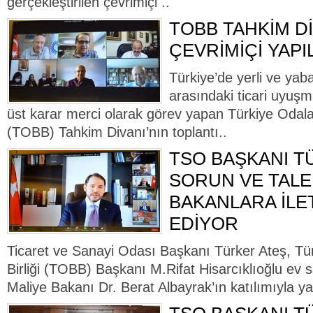
gerçekleştirilen çevrimiçi ..
TOBB TAHKİM Dİ
ÇEVRİMİÇİ YAPI
Türkiye’de yerli ve yaba
arasındaki ticari uyuş
üst karar merci olarak görev yapan Türkiye Odalar
(TOBB) Tahkim Divanı’nın toplantı..
TSO BAŞKANI T
SORUN VE TALE
BAKANLARA İL
EDİYOR
Ticaret ve Sanayi Odası Başkanı Türker Ateş, Tü
Birliği (TOBB) Başkanı M.Rifat Hisarcıklıoğlu ev s
Maliye Bakanı Dr. Berat Albayrak’ın katılımıyla ya