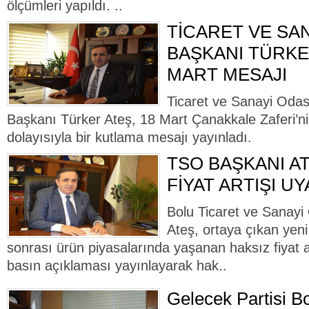
ölçümleri yapıldı. ..
TİCARET VE SAN
BAŞKANI TÜRKER
MART MESAJI
Ticaret ve Sanayi Odas
Başkanı Türker Ateş, 18 Mart Çanakkale Zaferi’n
dolayısıyla bir kutlama mesajı yayınladı.
TSO BAŞKANI A
FİYAT ARTIŞI UY
Bolu Ticaret ve Sanayi
Ateş, ortaya çıkan yeni
sonrası ürün piyasalarında yaşanan haksız fiyat a
basın açıklaması yayınlayarak hak..
Gelecek Partisi Bo