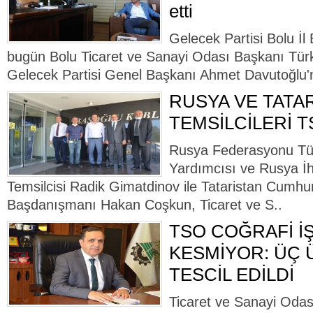
etti
Gelecek Partisi Bolu İ
bugün Bolu Ticaret ve Sanayi Odası Başkanı Türke
Gelecek Partisi Genel Başkanı Ahmet Davutoğlu'nun
RUSYA VE TATA
TEMSİLCİLERİ T
Rusya Federasyonu Tür
Yardımcısı ve Rusya İh
Temsilcisi Radik Gimatdinov ile Tataristan Cumhuri
Başdanışmanı Hakan Coşkun, Ticaret ve S..
TSO COĞRAFİ İ
KESMİYOR: ÜÇ
TESCİL EDİLDİ
Ticaret ve Sanayi Odası