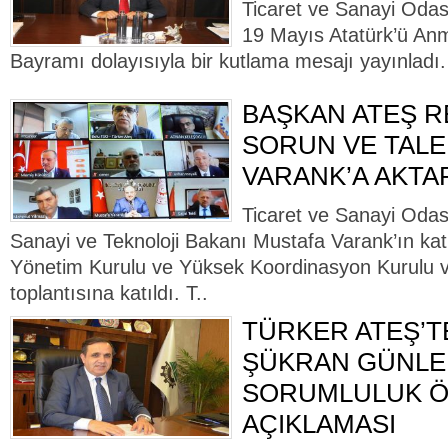
Ticaret ve Sanayi Odas
19 Mayıs Atatürk’ü An
Bayramı dolayısıyla bir kutlama mesajı yayınladı.
BAŞKAN ATEŞ 
SORUN VE TALE
VARANK’A AKTA
Ticaret ve Sanayi Odas
Sanayi ve Teknoloji Bakanı Mustafa Varank’ın ka
Yönetim Kurulu ve Yüksek Koordinasyon Kurulu v
toplantısına katıldı. T..
TÜRKER ATEŞ’T
ŞÜKRAN GÜNLER
SORUMLULUK 
AÇIKLAMASI