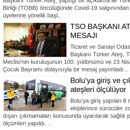
Başkanı Türker Ateş, yaptığı bir açıklama ile Tür
Birliği (TOBB) öncülüğünde Covid-19 salgınından
üyelerine yönelik başl..
TSO BAŞKANI AT
MESAJI
Ticaret ve Sanayi Odas
Başkanı Türker Ateş, T
Meclisi’nin kuruluşunun 100. yıldönümü ve 23 Ni
Çocuk Bayramı dolayısıyla bir mesaj yayımladı...
Bolu’ya giriş ve çı
ateşleri ölçülüyor
Bolu’ya giriş yapılan 8 
ekiplerince sürücüler z
dışarı çıkmamaları konusunda uyarılarak sağlık p
ölçümleri yapıldı. ..