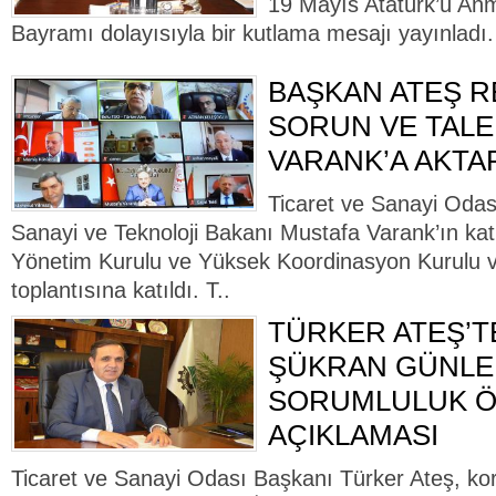
19 Mayıs Atatürk’ü An
Bayramı dolayısıyla bir kutlama mesajı yayınladı.
BAŞKAN ATEŞ 
SORUN VE TALE
VARANK’A AKTA
Ticaret ve Sanayi Odas
Sanayi ve Teknoloji Bakanı Mustafa Varank’ın ka
Yönetim Kurulu ve Yüksek Koordinasyon Kurulu v
toplantısına katıldı. T..
TÜRKER ATEŞ’T
ŞÜKRAN GÜNLER
SORUMLULUK 
AÇIKLAMASI
Ticaret ve Sanayi Odası Başkanı Türker Ateş, kor