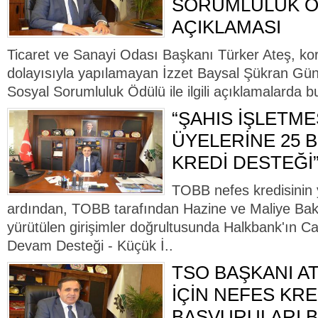
SORUMLULUK 
AÇIKLAMASI
Ticaret ve Sanayi Odası Başkanı Türker Ateş, kor
dolayısıyla yapılamayan İzzet Baysal Şükran Gün
Sosyal Sorumluluk Ödülü ile ilgili açıklamalarda bu
“ŞAHIS İŞLETME
ÜYELERİNE 25 
KREDİ DESTEĞİ
TOBB nefes kredisinin 
ardından, TOBB tarafından Hazine ve Maliye Bak
yürütülen girişimler doğrultusunda Halkbank'ın C
Devam Desteği - Küçük İ..
TSO BAŞKANI AT
İÇİN NEFES KRE
BAŞVURULARI B