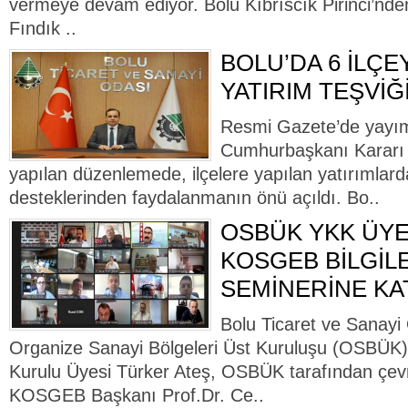
vermeye devam ediyor. Bolu Kıbrıscık Pirinci’nde
Fındık ..
BOLU’DA 6 İLÇE
YATIRIM TEŞVİĞ
Resmi Gazete’de yayım
Cumhurbaşkanı Kararı il
yapılan düzenlemede, ilçelere yapılan yatırımlarda
desteklerinden faydalanmanın önü açıldı. Bo..
OSBÜK YKK ÜYE
KOSGEB BİLGİL
SEMİNERİNE KAT
Bolu Ticaret ve Sanayi
Organize Sanayi Bölgeleri Üst Kuruluşu (OSBÜK
Kurulu Üyesi Türker Ateş, OSBÜK tarafından çev
KOSGEB Başkanı Prof.Dr. Ce..