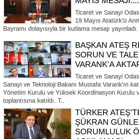
MAYIS MESAJI....
Ticaret ve Sanayi Odas
19 Mayıs Atatürk’ü An
Bayramı dolayısıyla bir kutlama mesajı yayınladı.
BAŞKAN ATEŞ 
SORUN VE TALE
VARANK’A AKTA
Ticaret ve Sanayi Odas
Sanayi ve Teknoloji Bakanı Mustafa Varank’ın ka
Yönetim Kurulu ve Yüksek Koordinasyon Kurulu v
toplantısına katıldı. T..
TÜRKER ATEŞ’T
ŞÜKRAN GÜNLER
SORUMLULUK 