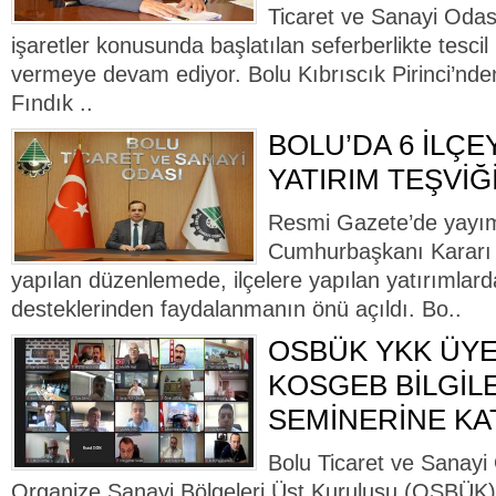
Ticaret ve Sanayi Odası
işaretler konusunda başlatılan seferberlikte tescil
vermeye devam ediyor. Bolu Kıbrıscık Pirinci’nde
Fındık ..
BOLU’DA 6 İLÇE
YATIRIM TEŞVİĞ
Resmi Gazete’de yayım
Cumhurbaşkanı Kararı il
yapılan düzenlemede, ilçelere yapılan yatırımlarda
desteklerinden faydalanmanın önü açıldı. Bo..
OSBÜK YKK ÜYE
KOSGEB BİLGİL
SEMİNERİNE KAT
Bolu Ticaret ve Sanayi
Organize Sanayi Bölgeleri Üst Kuruluşu (OSBÜK