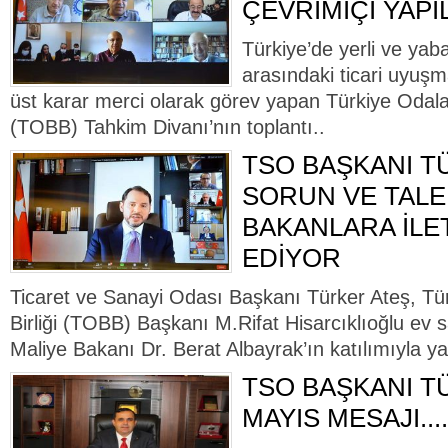
ÇEVRİMİÇİ YAPI
Türkiye’de yerli ve yaba
arasındaki ticari uyuş
üst karar merci olarak görev yapan Türkiye Odalar
(TOBB) Tahkim Divanı’nın toplantı..
TSO BAŞKANI T
SORUN VE TALE
BAKANLARA İL
EDİYOR
Ticaret ve Sanayi Odası Başkanı Türker Ateş, Tü
Birliği (TOBB) Başkanı M.Rifat Hisarcıklıoğlu ev s
Maliye Bakanı Dr. Berat Albayrak’ın katılımıyla ya
TSO BAŞKANI TÜ
MAYIS MESAJI....