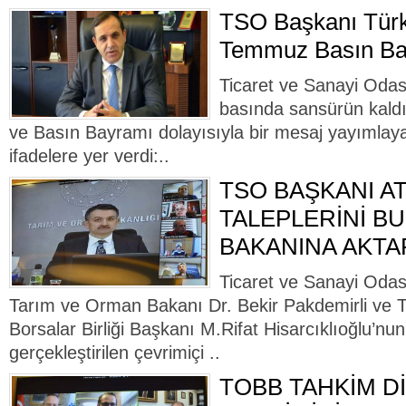
TSO Başkanı Türk
Temmuz Basın Ba
Ticaret ve Sanayi Odas
basında sansürün kaldı
ve Basın Bayramı dolayısıyla bir mesaj yayımlay
ifadelere yer verdi:..
TSO BAŞKANI A
TALEPLERİNİ BU
BAKANINA AKTA
Ticaret ve Sanayi Odas
Tarım ve Orman Bakanı Dr. Bekir Pakdemirli ve T
Borsalar Birliği Başkanı M.Rifat Hisarcıklıoğlu’nun
gerçekleştirilen çevrimiçi ..
TOBB TAHKİM Dİ