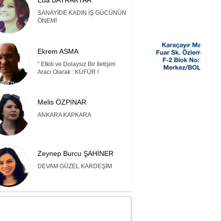
Eda BAYRAKTAR
SANAYİDE KADIN İŞ GÜCÜNÜN
ÖNEMİ
Ekrem ASMA
“ Etkili ve Dolaysız Bir İletişim
Aracı Olarak : KÜFÜR !
Melis ÖZPINAR
ANKARA KAPKARA
Zeynep Burcu ŞAHİNER
DEVAM GÜZEL KARDEŞİM