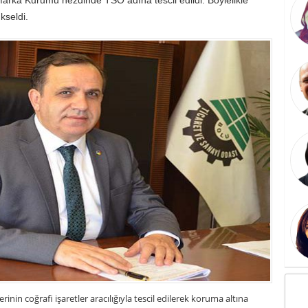
kseldi.
rinin coğrafi işaretler aracılığıyla tescil edilerek koruma altına