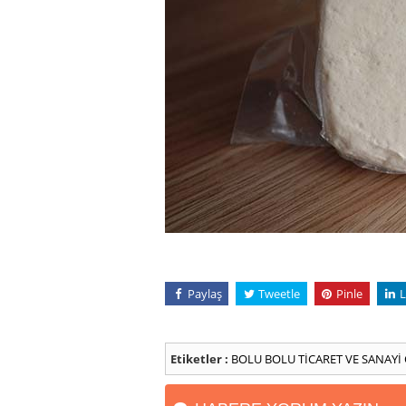
Paylaş
Tweetle
Pinle
L
Etiketler :
BOLU
BOLU TİCARET VE SANAYİ