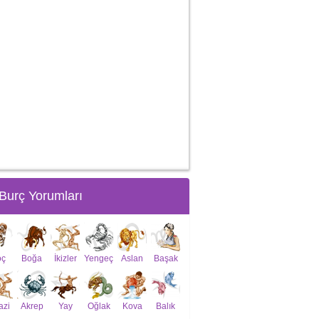
Burç Yorumları
oç
Boğa
İkizler
Yengeç
Aslan
Başak
azi
Akrep
Yay
Oğlak
Kova
Balık