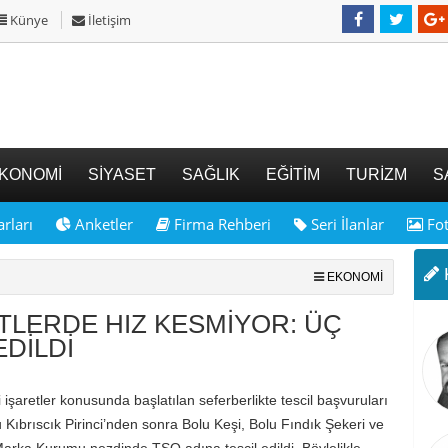
Künye
İletişim
KONOMİ
SİYASET
SAĞLIK
EĞİTİM
TURİZM
S
rları
Anketler
Firma Rehberi
Seri İlanlar
Fot
K
EKONOMİ
TLERDE HIZ KESMİYOR: ÜÇ
EDİLDİ
işaretler konusunda başlatılan seferberlikte tescil başvuruları
Kıbrıscık Pirinci’nden sonra Bolu Keşi, Bolu Fındık Şekeri ve
arka Kurumu nezdinde TSO adına tescil edildi. Böylelikle