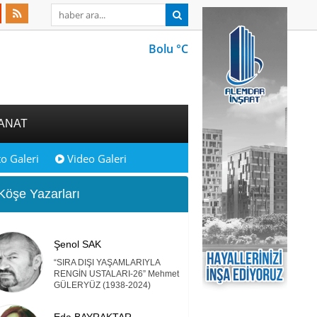
Bolu °C
ANAT
o Galeri
Video Galeri
öşe Yazarları
Şenol SAK
“SIRA DIŞI YAŞAMLARIYLA
RENGİN USTALARI-26” Mehmet
GÜLERYÜZ (1938-2024)