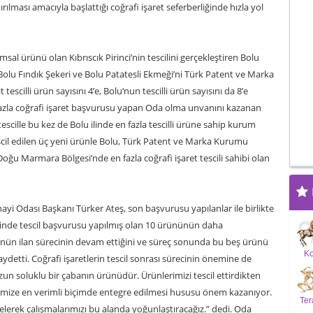
lması amacıyla başlattığı coğrafi işaret seferberliğinde hızla yol
msal ürünü olan Kıbrıscık Pirinci’nin tescilini gerçekleştiren Bolu
 Bolu Fındık Şekeri ve Bolu Patatesli Ekmeği’ni Türk Patent ve Marka
escilli ürün sayısını 4’e, Bolu‘nun tescilli ürün sayısını da 8’e
fazla coğrafi işaret başvurusu yapan Oda olma unvanını kazanan
escille bu kez de Bolu ilinde en fazla tescilli ürüne sahip kurum
escil edilen üç yeni ürünle Bolu, Türk Patent ve Marka Kurumu
 Doğu Marmara Bölgesi’nde en fazla coğrafi işaret tescili sahibi olan
nayi Odası Başkanı Türker Ateş, son başvurusu yapılanlar ile birlikte
nde tescil başvurusu yapılmış olan 10 ürününün daha
nün ilan sürecinin devam ettiğini ve süreç sonunda bu beş ürünü
K
kaydetti. Coğrafi işaretlerin tescil sonrası sürecinin önemine de
zun soluklu bir çabanın ürünüdür. Ürünlerimizi tescil ettirdikten
imize en verimli biçimde entegre edilmesi hususu önem kazanıyor.
Ter
elerek çalışmalarımızı bu alanda yoğunlaştıracağız.” dedi. Oda