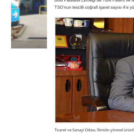
TSO’nun tescilli coğrafi işaret sayısı 4’e yü
Ticaret ve Sanayi Odası, İlimizin yöresel ürünle