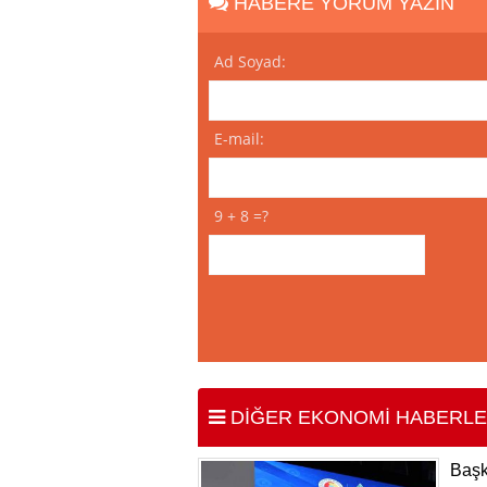
HABERE YORUM YAZIN
Ad Soyad:
E-mail:
9 + 8 =?
DİĞER EKONOMİ HABERLE
Başk