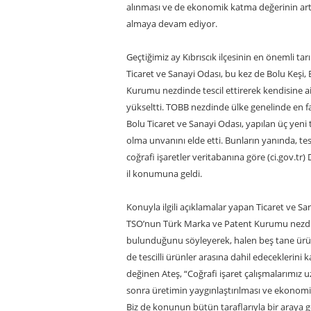
alınması ve de ekonomik katma değerinin artırı
almaya devam ediyor.
Geçtiğimiz ay Kıbrıscık ilçesinin en önemli tarı
Ticaret ve Sanayi Odası, bu kez de Bolu Keşi,
Kurumu nezdinde tescil ettirerek kendisine ait t
yükseltti. TOBB nezdinde ülke genelinde en 
Bolu Ticaret ve Sanayi Odası, yapılan üç yeni t
olma unvanını elde etti. Bunların yanında, t
coğrafi işaretler veritabanına göre (ci.gov.tr)
il konumuna geldi.
Konuyla ilgili açıklamalar yapan Ticaret ve Sa
TSO’nun Türk Marka ve Patent Kurumu nezdi
bulunduğunu söyleyerek, halen beş tane ürü
de tescilli ürünler arasına dahil edeceklerini 
değinen Ateş, “Coğrafi işaret çalışmalarımız u
sonra üretimin yaygınlaştırılması ve ekonom
Biz de konunun bütün taraflarıyla bir araya g