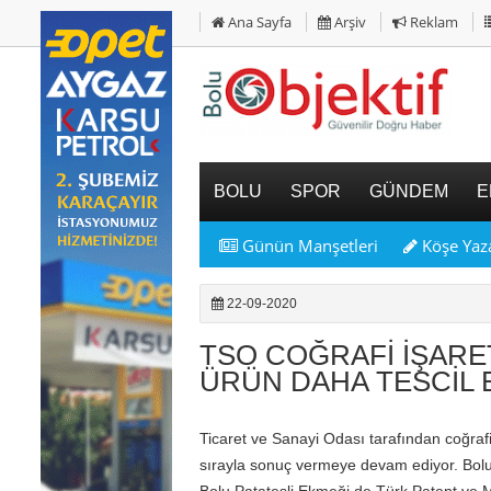
Ana Sayfa
Arşiv
Reklam
BOLU
SPOR
GÜNDEM
E
Günün Manşetleri
Köşe Yaza
22-09-2020
TSO COĞRAFİ İŞARE
ÜRÜN DAHA TESCİL 
Ticaret ve Sanayi Odası tarafından coğrafi 
sırayla sonuç vermeye devam ediyor. Bolu 
Bolu Patatesli Ekmeği de Türk Patent ve M