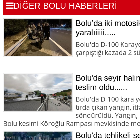
DİĞER BOLU HABERLERİ
Bolu’da iki motosik
yaralıiiiii.....
Bolu'da D-100 Karayo
çarpıştığı kazada 2 s
Bolu'da seyir halin
teslim oldu......
Bolu'da D-100 kara y
tırda çıkan yangın, it
söndürüldü. Yangın,
Bolu kesimi Köroğlu Rampası mevkisinde me
Bolu'da tehlikeli s