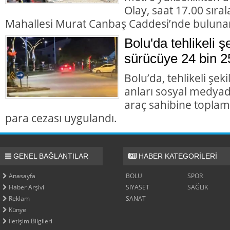
Olay, saat 17.00 sıra
Mahallesi Murat Canbaş Caddesi’nde buluna
Bolu'da tehlikeli 
sürücüye 24 bin 2
Bolu’da, tehlikeli şek
anları sosyal medyad
araç sahibine toplam 
para cezası uygulandı.
GENEL BAĞLANTILAR
HABER KATEGORİLERİ
Anasayfa
BOLU
SPOR
Haber Arşivi
SİYASET
SAĞLIK
Reklam
SANAT
Künye
İletişim Bilgileri