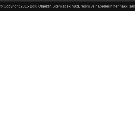
© Copyright 2015 Bolu Objektif. Sitemizdeki yazı, resim ve haberlerin her hakkı sak