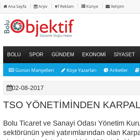
Ana Sayfa
Arşiv
Reklam
Künye
İletişim
BOLU
SPOR
GÜNDEM
EKONOMİ
SİYASET
Günün Manşetleri
Köşe Yazarları
Anketler
02-08-2017
TSO YÖNETİMİNDEN KARPAL
Bolu Ticaret ve Sanayi Odası Yönetim Kurul
sektörünün yeni yatırımlarından olan Karpa