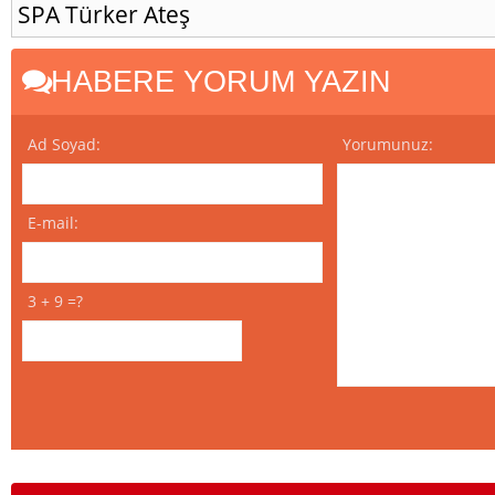
SPA
Türker Ateş
HABERE YORUM YAZIN
Ad Soyad:
Yorumunuz:
E-mail:
3 + 9 =?