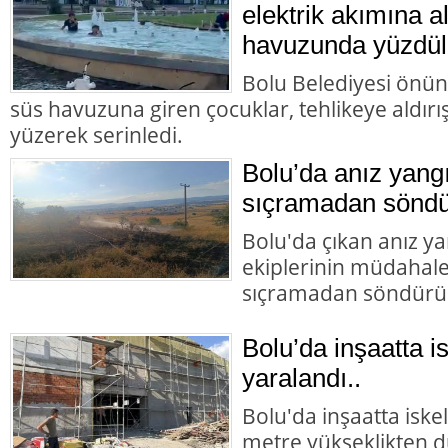
elektrik akımına a
havuzunda yüzdül
Bolu Belediyesi önün
süs havuzuna giren çocuklar, tehlikeye aldır
yüzerek serinledi.
Bolu’da anız yangı
sıçramadan söndü
Bolu'da çıkan anız yan
ekiplerinin müdahales
sıçramadan söndürü
Bolu’da inşaatta i
yaralandı..
Bolu'da inşaatta iske
metre yükseklikten dü