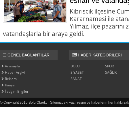
esnafı ve vatandaş
Kıbrıscık ilçesine Cu
Kararnamesi ile at
Yılmaz, ilçe pazarını
vatandaşlarla bir araya geldi.
GENEL BAĞLANTILAR
HABER KATEGORİLERİ
Anasayfa
BOLU
SPOR
Haber Arşivi
SİYASET
SAĞLIK
Reklam
SANAT
Künye
İletişim Bilgileri
© Copyright 2015 Bolu Objektif. Sitemizdeki yazı, resim ve haberlerin her hakkı sak