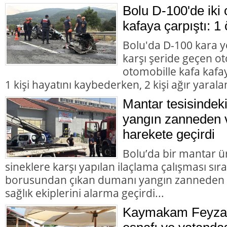
Bolu D-100'de iki 
kafaya çarpıştı: 1 
Bolu'da D-100 kara y
karşı şeride geçen ot
otomobille kafa kafay
1 kişi hayatını kaybederken, 2 kişi ağır yarala
Mantar tesisindek
yangın zanneden v
harekete geçirdi
Bolu’da bir mantar ü
sineklere karşı yapılan ilaçlama çalışması sır
borusundan çıkan dumanı yangın zanneden va
sağlık ekiplerini alarma geçirdi...
Kaymakam Feyza 