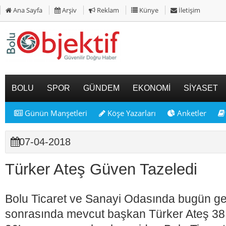
Ana Sayfa
Arşiv
Reklam
Künye
İletişim
BOLU
SPOR
GÜNDEM
EKONOMİ
SİYASET
Günün Manşetleri
Köşe Yazarları
Anketler
07-04-2018
Türker Ateş Güven Tazeledi
Bolu Ticaret ve Sanayi Odasında bugün ger
sonrasında mevcut başkan Türker Ateş 38 