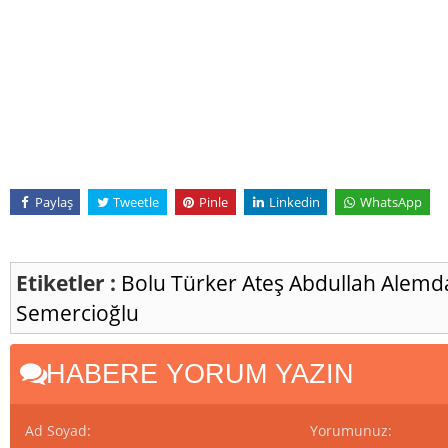
Paylaş
Tweetle
Pinle
Linkedin
WhatsApp
Etiketler :
Bolu
Türker Ateş
Abdullah Alemd
Semercioğlu
HABERE YORUM YAZIN
Ad Soyad:
Yorumunuz: