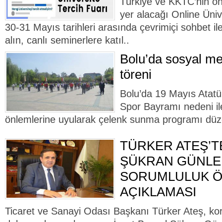
Türkiye ve KKTC’nin önd
yer alacağı Online Üniv
30-31 Mayıs tarihleri arasında çevrimiçi sohbet ile
alın, canlı seminerlere katıl..
Bolu’da sosyal me
töreni
Bolu’da 19 Mayıs Atatü
Spor Bayramı nedeni il
önlemlerine uyularak çelenk sunma programı düz
TÜRKER ATEŞ’T
ŞÜKRAN GÜNLER
SORUMLULUK 
AÇIKLAMASI
Ticaret ve Sanayi Odası Başkanı Türker Ateş, kor