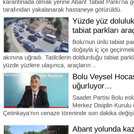
karantinada olmak yerine Abant Tabiat Parkı'na 
tarafından yakalanarak hastaneye götürüldü.
Yüzde yüz doluluk
tabiat parkları ara
Bolu’nun ünlü tabiat par
doğayla iç içe geçirmek 
akınına uğradı. Tatilcilerin doldurduğu tabiat park
yüzde yüzlere ulaşınca, araçların ..
Bolu Veysel Hocas
uğurluyor…
Saadet Partisi Bolu esk
Merkez Disiplin Kurulu 
Çetinkaya’nın cenaze töreninde son dakika değişik
Abant yolunda k