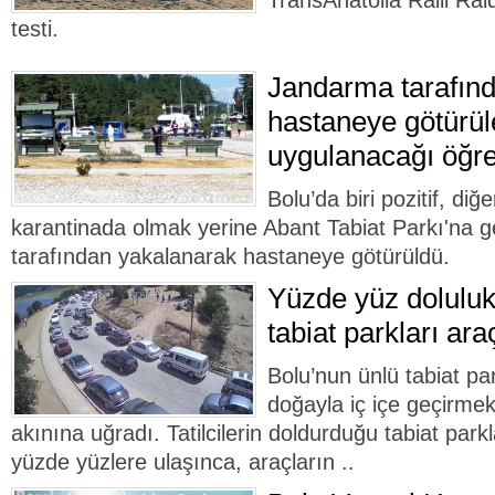
TransAnatolia Ralli Rai
testi.
Jandarma tarafın
hastaneye götürüle
uygulanacağı öğre
Bolu’da biri pozitif, diğer
karantinada olmak yerine Abant Tabiat Parkı'na 
tarafından yakalanarak hastaneye götürüldü.
Yüzde yüz doluluk
tabiat parkları ara
Bolu’nun ünlü tabiat par
doğayla iç içe geçirmek 
akınına uğradı. Tatilcilerin doldurduğu tabiat park
yüzde yüzlere ulaşınca, araçların ..