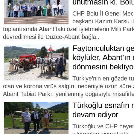
unutmasın ki, Bolu
CHP Bolu İl Genel Mecli
başkanı Kazım Karsu ile
toplantısında Abant’taki özel işletmelerin Milli Pa
devredilmesi ile Düzce-Abant bağla..
Faytonculuktan ge
köylüler, Abant’ın
dönmesini bekliyo
Türkiye’nin en gözde t
olan ve korona virüs salgını nedeniyle uzun süre z
Abant Tabiat Parkı, yenilenmiş doğasıyla misafirler
Türkoğlu esnafın 
devam ediyor
Türkoğlu ve CHP heyet