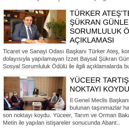
TÜRKER ATEŞ’T
ŞÜKRAN GÜNLER
SORUMLULUK 
AÇIKLAMASI
Ticaret ve Sanayi Odası Başkanı Türker Ateş, kor
dolayısıyla yapılamayan İzzet Baysal Şükran Gün
Sosyal Sorumluluk Ödülü ile ilgili açıklamalarda bu
YÜCEER TARTI
NOKTAYI KOYD
İl Genel Meclis Başkan
bulunan taşınmazlar ha
son noktayı koydu. Yüceer, Tarım ve Orman Baka
Metin ile yapılan istişareler sonucunda Abant..