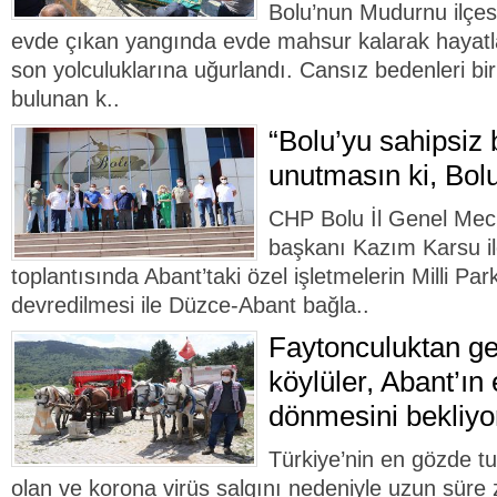
Bolu’nun Mudurnu ilçesi
evde çıkan yangında evde mahsur kalarak hayatla
son yolculuklarına uğurlandı. Cansız bedenleri birb
bulunan k..
“Bolu’yu sahipsiz 
unutmasın ki, Bolu
CHP Bolu İl Genel Mecli
başkanı Kazım Karsu ile
toplantısında Abant’taki özel işletmelerin Milli Pa
devredilmesi ile Düzce-Abant bağla..
Faytonculuktan ge
köylüler, Abant’ın
dönmesini bekliyo
Türkiye’nin en gözde t
olan ve korona virüs salgını nedeniyle uzun süre z