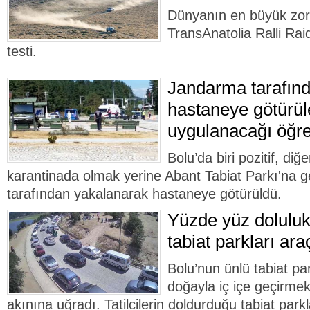
Dünyanın en büyük zorlu
TransAnatolia Ralli Rai
testi.
Jandarma tarafın
hastaneye götürüle
uygulanacağı öğre
Bolu’da biri pozitif, diğer
karantinada olmak yerine Abant Tabiat Parkı'na 
tarafından yakalanarak hastaneye götürüldü.
Yüzde yüz doluluk
tabiat parkları ara
Bolu’nun ünlü tabiat par
doğayla iç içe geçirmek 
akınına uğradı. Tatilcilerin doldurduğu tabiat park