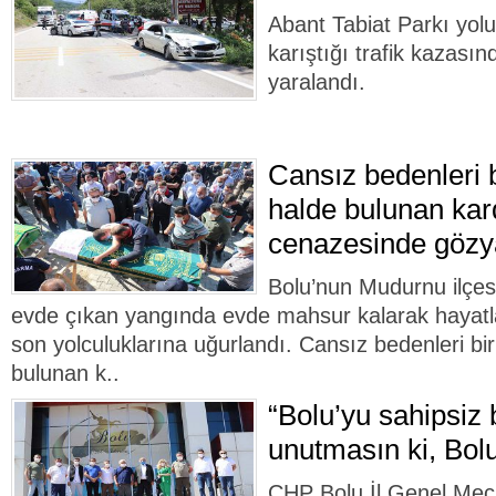
Abant Tabiat Parkı yol
karıştığı trafik kazasın
yaralandı.
Cansız bedenleri bi
halde bulunan kar
cenazesinde gözya
Bolu’nun Mudurnu ilçesi
evde çıkan yangında evde mahsur kalarak hayatla
son yolculuklarına uğurlandı. Cansız bedenleri birb
bulunan k..
“Bolu’yu sahipsiz 
unutmasın ki, Bolu
CHP Bolu İl Genel Mecli