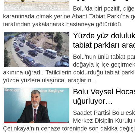
Bolu’da biri pozitif, diğer
karantinada olmak yerine Abant Tabiat Parkı'na 
tarafından yakalanarak hastaneye götürüldü.
Yüzde yüz doluluk
tabiat parkları ara
Bolu’nun ünlü tabiat par
doğayla iç içe geçirmek 
akınına uğradı. Tatilcilerin doldurduğu tabiat park
yüzde yüzlere ulaşınca, araçların ..
Bolu Veysel Hocas
uğurluyor…
Saadet Partisi Bolu esk
Merkez Disiplin Kurulu 
Çetinkaya’nın cenaze töreninde son dakika değişik