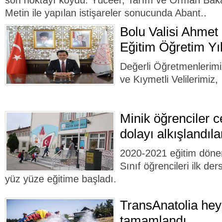
son noktayı koydu. Yüceer, Tarım ve Orman Baka
Metin ile yapılan istişareler sonucunda Abant..
Bolu Valisi Ahmet
Eğitim Öğretim Yıl
Değerli Öğretmenlerimiz
ve Kıymetli Velilerimiz,
Minik öğrenciler c
dolayı alkışlandıla
2020-2021 eğitim döne
Sınıf öğrencileri ilk ders
yüz yüze eğitime başladı.
TransAnatolia hey
tamamlandı