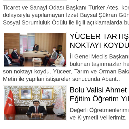
Ticaret ve Sanayi Odası Başkanı Türker Ateş, kor
dolayısıyla yapılamayan İzzet Baysal Şükran Gün
Sosyal Sorumluluk Ödülü ile ilgili açıklamalarda bu
YÜCEER TARTI
NOKTAYI KOYD
İl Genel Meclis Başkan
bulunan taşınmazlar ha
son noktayı koydu. Yüceer, Tarım ve Orman Baka
Metin ile yapılan istişareler sonucunda Abant..
Bolu Valisi Ahmet
Eğitim Öğretim Yıl
Değerli Öğretmenlerimiz
ve Kıymetli Velilerimiz,