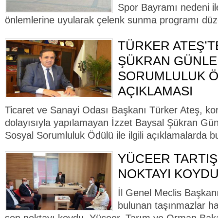
Spor Bayramı nedeni il
önlemlerine uyularak çelenk sunma programı düz
TÜRKER ATEŞ’T
ŞÜKRAN GÜNLER
SORUMLULUK 
AÇIKLAMASI
Ticaret ve Sanayi Odası Başkanı Türker Ateş, kor
dolayısıyla yapılamayan İzzet Baysal Şükran Gün
Sosyal Sorumluluk Ödülü ile ilgili açıklamalarda bu
YÜCEER TARTI
NOKTAYI KOYD
İl Genel Meclis Başkan
bulunan taşınmazlar ha