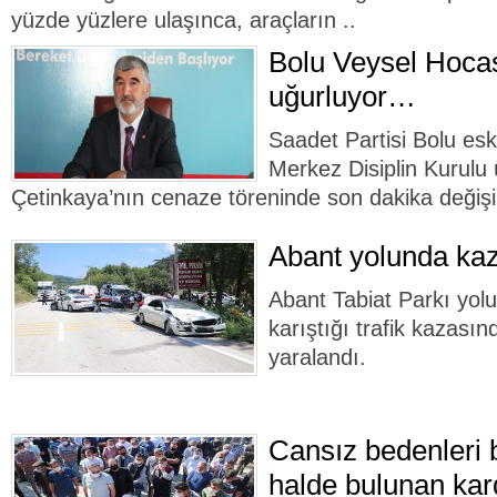
yüzde yüzlere ulaşınca, araçların ..
Bolu Veysel Hocas
uğurluyor…
Saadet Partisi Bolu esk
Merkez Disiplin Kurulu 
Çetinkaya’nın cenaze töreninde son dakika değişik
Abant yolunda k
Abant Tabiat Parkı yol
karıştığı trafik kazasın
yaralandı.
Cansız bedenleri bi
halde bulunan kar