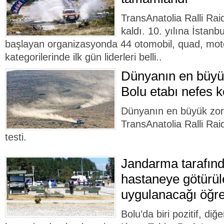
TransAnatolia Ralli Raid
kaldı. 10. yılına İstanb
başlayan organizasyonda 44 otomobil, quad, mot
kategorilerinde ilk gün liderleri belli..
Dünyanın en büyük
Bolu etabı nefes k
Dünyanın en büyük zorlu
TransAnatolia Ralli Rai
testi.
Jandarma tarafın
hastaneye götürüle
uygulanacağı öğre
Bolu’da biri pozitif, diğer