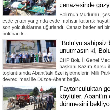
cenazesinde gözya
Bolu’nun Mudurnu ilçesi
evde çıkan yangında evde mahsur kalarak hayatla
son yolculuklarına uğurlandı. Cansız bedenleri birb
bulunan k..
“Bolu’yu sahipsiz 
unutmasın ki, Bolu
CHP Bolu İl Genel Mecli
başkanı Kazım Karsu ile
toplantısında Abant’taki özel işletmelerin Milli Pa
devredilmesi ile Düzce-Abant bağla..
Faytonculuktan ge
köylüler, Abant’ın
dönmesini bekliyo