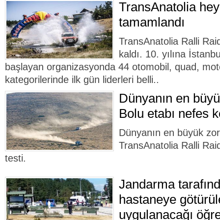
TransAnatolia hey
tamamlandı
TransAnatolia Ralli Raid
kaldı. 10. yılına İstanb
başlayan organizasyonda 44 otomobil, quad, mot
kategorilerinde ilk gün liderleri belli..
Dünyanın en büyük
Bolu etabı nefes k
Dünyanın en büyük zorlu
TransAnatolia Ralli Rai
testi.
Jandarma tarafın
hastaneye götürüle
uygulanacağı öğre