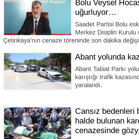
Bolu Veysel Hocas
uğurluyor…
Saadet Partisi Bolu esk
Merkez Disiplin Kurulu 
Çetinkaya’nın cenaze töreninde son dakika değişik
Abant yolunda k
Abant Tabiat Parkı yol
karıştığı trafik kazasın
yaralandı.
Cansız bedenleri bi
halde bulunan kar
cenazesinde gözya