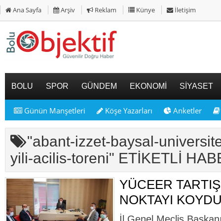
Ana Sayfa
Arşiv
Reklam
Künye
İletişim
BOLU
SPOR
GÜNDEM
EKONOMİ
SİYASET
Günün Manşetleri
Köşe Yazarları
Anketler
"abant-izzet-baysal-universit
yili-acilis-toreni" ETİKETLİ H
YÜCEER TARTI
NOKTAYI KOYD
İl Genel Meclis Başkan