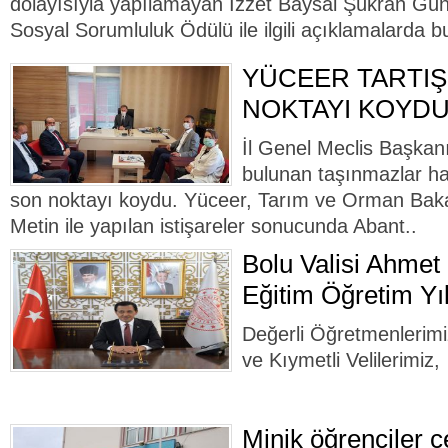
dolayısıyla yapılamayan İzzet Baysal Şükran Gün
Sosyal Sorumluluk Ödülü ile ilgili açıklamalarda bu
YÜCEER TARTI
NOKTAYI KOYD
İl Genel Meclis Başkan
bulunan taşınmazlar ha
son noktayı koydu. Yüceer, Tarım ve Orman Baka
Metin ile yapılan istişareler sonucunda Abant..
Bolu Valisi Ahmet
Eğitim Öğretim Yıl
Değerli Öğretmenlerimiz
ve Kıymetli Velilerimiz,
Minik öğrenciler c