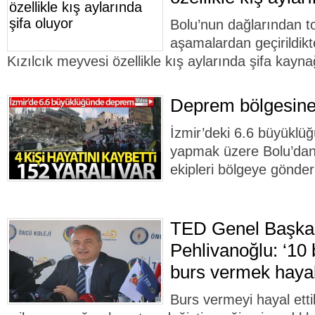
Bolu’nun dağlarından to
aşamalardan geçirildik
Kızılcık meyvesi özellikle kış aylarında şifa kayna
Deprem bölgesine
İzmir’deki 6.6 büyükl
yapmak üzere Bolu’dan 
ekipleri bölgeye gönderi
TED Genel Başka
Pehlivanoğlu: ‘10 b
burs vermek hayal
Burs vermeyi hayal etti