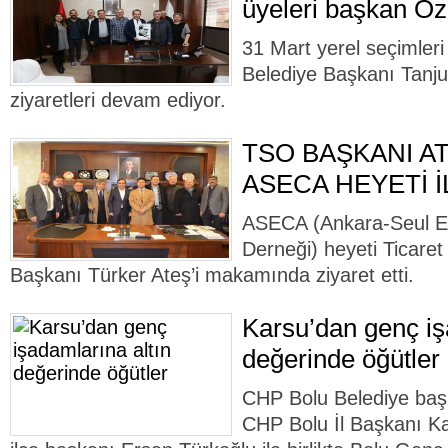
üyeleri başkan Özc
31 Mart yerel seçimleri
Belediye Başkanı Tanju
ziyaretleri devam ediyor.
TSO BAŞKANI A
ASECA HEYETİ 
ASECA (Ankara-Seul Ek
Derneği) heyeti Ticare
Başkanı Türker Ateş’i makamında ziyaret etti.
Karsu’dan genç iş
değerinde öğütler
CHP Bolu Belediye baş
CHP Bolu İl Başkanı K