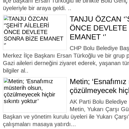
ilçe başkanı Ersan Türkoğlu ile birlikte Bolu Gen
üyeleriyle bir araya geldi. ..
TANJU ÖZCAN ‘’
ÖNCE DEVLETE 
EMANET ‘’
CHP Bolu Belediye Baş
Merkez İlçe Başkanı Ersan Türkoğlu ve bir grup pa
Gazi aileleri derneğini ziyaret ederek, yaşanan tü
bilgiler al..
Metin; ‘Esnafımız
çözülmeyecek hiçbi
AK Parti Bolu Belediye
Metin, Yukarı Çarşı Gü
Başkan ve yönetim kurulu üyeleri ile Yukarı Çar
çalışmaları masaya yatırdı...