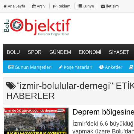
Ana Sayfa
Arşiv
Reklam
Künye
İletişim
BOLU
SPOR
GÜNDEM
EKONOMİ
SİYASET
Günün Manşetleri
Köşe Yazarları
Anketler
"izmir-bolulular-dernegi" ETİ
HABERLER
Deprem bölgesine
İzmir’deki 6.6 büyükl
yapmak üzere Bolu’dan 