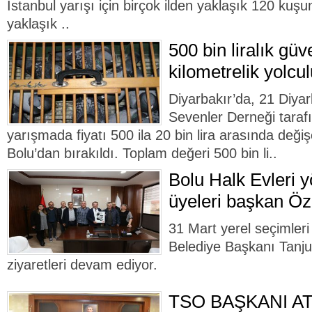
İstanbul yarışı için birçok ilden yaklaşık 120 kuşun
yaklaşık ..
500 bin liralık güv
kilometrelik yolcu
Diyarbakır’da, 21 Diya
Sevenler Derneği tara
yarışmada fiyatı 500 ila 20 bin lira arasında deği
Bolu’dan bırakıldı. Toplam değeri 500 bin li..
Bolu Halk Evleri 
üyeleri başkan Özc
31 Mart yerel seçimleri
Belediye Başkanı Tanju
ziyaretleri devam ediyor.
TSO BAŞKANI A