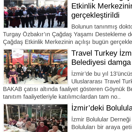
Etkinlik Merkezinin
gerçekleştirildi
Bolunun tanınmış dokt
Turgay Özbakır’ın Çağdaş Yaşamı Destekleme de
Çağdaş Etkinlik Merkezinin açılışı bugün gerçekleşt
Travel Turkey İzm
Belediyesi damga
İzmir’de bu yıl 13’ünc
Uluslararası Travel Tur
BAKAB çatısı altında faaliyet gösteren Göynük Bel
tanıtım faaliyetleriyle katılımcılardan tam no..
İzmir’deki Bolulula
İzmir Bolulular Derneği
Boluluları bir araya get