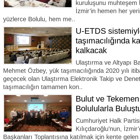
kuruluşunu muhteşem bi
İzmir’in hemen her yer
yüzlerce Bolulu, hem me..
U-ETDS sistemiyle
taşımacılığında ka
kalkacak
Ulaştırma ve Altyapı B
Mehmet Özbey, yük taşımacılığında 2020 yılı iti
geçecek olan Ulaştırma Elektronik Takip ve Denet
taşımacılığın tamamen kon..
Bulut ve Tekemen 
Bolulularla Buluşt
Cumhuriyet Halk Parti
Kılıçdaroğlu’nun, İzmir
Başkanları Toplantısına katılmak için kente gele