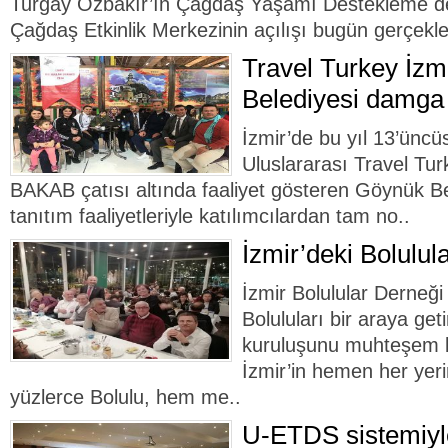
Turgay Özbakır’ın Çağdaş Yaşamı Destekleme de
Çağdaş Etkinlik Merkezinin açılışı bugün gerçekleşt
Travel Turkey İzm
Belediyesi damga
İzmir’de bu yıl 13’ünc
Uluslararası Travel Tur
BAKAB çatısı altında faaliyet gösteren Göynük Bel
tanıtım faaliyetleriyle katılımcılardan tam no..
İzmir’deki Bolulula
İzmir Bolulular Derneği
Boluluları bir araya get
kuruluşunu muhteşem bi
İzmir’in hemen her yer
yüzlerce Bolulu, hem me..
U-ETDS sistemiyle