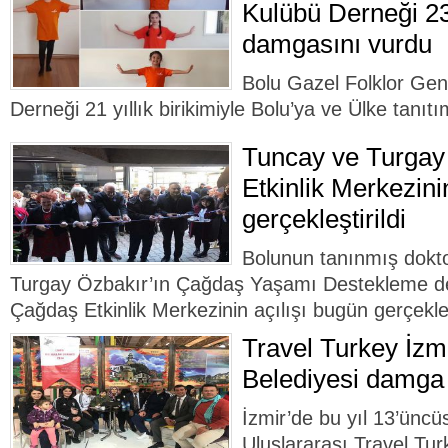
Kulübü Derneği 2
damgasını vurdu
Bolu Gazel Folklor Gen
Derneği 21 yıllık birikimiyle Bolu’ya ve Ülke tanıt
Tuncay ve Turgay
Etkinlik Merkezinin
gerçekleştirildi
Bolunun tanınmış dokt
Turgay Özbakır’ın Çağdaş Yaşamı Destekleme de
Çağdaş Etkinlik Merkezinin açılışı bugün gerçekleşt
Travel Turkey İzm
Belediyesi damga
İzmir’de bu yıl 13’ünc
Uluslararası Travel Tur