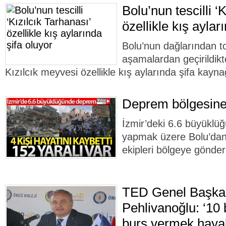
Bolu’nun tescilli ‘
özellikle kış aylar
Bolu’nun dağlarından to
aşamalardan geçirildik
Kızılcık meyvesi özellikle kış aylarında şifa kayna
Deprem bölgesine
İzmir’deki 6.6 büyükl
yapmak üzere Bolu’dan 
ekipleri bölgeye gönderi
TED Genel Başka
Pehlivanoğlu: ‘10 b
burs vermek hayal