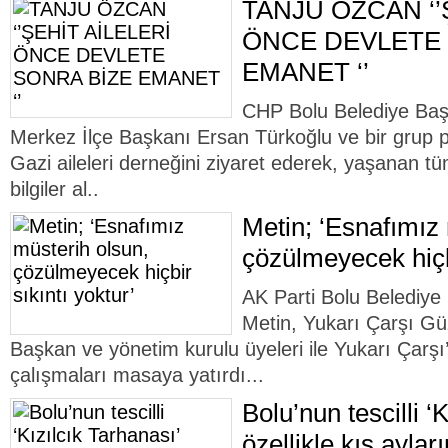
TANJU ÖZCAN ‘’
ÖNCE DEVLETE 
EMANET ‘’
CHP Bolu Belediye Baş
Merkez İlçe Başkanı Ersan Türkoğlu ve bir grup pa
Gazi aileleri derneğini ziyaret ederek, yaşanan tü
bilgiler al..
Metin; ‘Esnafımız
çözülmeyecek hiçbi
AK Parti Bolu Belediye
Metin, Yukarı Çarşı Gü
Başkan ve yönetim kurulu üyeleri ile Yukarı Çar
çalışmaları masaya yatırdı...
Bolu’nun tescilli ‘
özellikle kış aylar