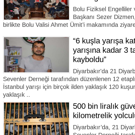
Bolu Fiziksel Engelliler
Başkanı Sezer Dizmen, 
birlikte Bolu Valisi Ahmet Ümit’i makamında ziyaret
“6 kuşla yarışa ka
yarışına kadar 3 
kayboldu”
Diyarbakır'da 21 Diyar
Sevenler Derneği tarafından düzenlenen 12 etaplı
İstanbul yarışı için birçok ilden yaklaşık 120 kuşun
yaklaşık ..
500 bin liralık güv
kilometrelik yolcu
Diyarbakır’da, 21 Diya