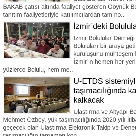
BAKAB çatısı altında faaliyet gösteren Göynük Bel
tanıtım faaliyetleriyle katılımcılardan tam no..
İzmir’deki Bolulula
İzmir Bolulular Derneği
Boluluları bir araya get
kuruluşunu muhteşem bi
İzmir’in hemen her yer
yüzlerce Bolulu, hem me..
U-ETDS sistemiyle
taşımacılığında ka
kalkacak
Ulaştırma ve Altyapı B
Mehmet Özbey, yük taşımacılığında 2020 yılı iti
geçecek olan Ulaştırma Elektronik Takip ve Denet
taşımacılığın tamamen kon..