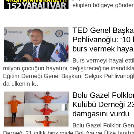
ekipleri bölgeye gönderi
TED Genel Başka
Pehlivanoğlu: ‘10 b
burs vermek hayal
Burs vermeyi hayal etti
milyon çocuğun hayatını değiştireceğine inandıkla
Eğitim Derneği Genel Başkanı Selçuk Pehlivanoğ
da ülkenin k..
Bolu Gazel Folklo
Kulübü Derneği 2
damgasını vurdu
Bolu Gazel Folklor Gen
Derneği 21 yıllık birikimiyle Bolu’ya ve Ülke tanıt