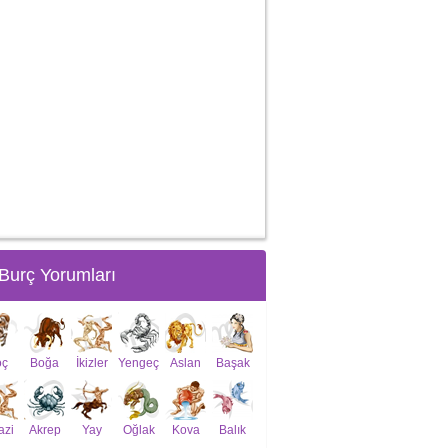
Burç Yorumları
oç
Boğa
İkizler
Yengeç
Aslan
Başak
azi
Akrep
Yay
Oğlak
Kova
Balık