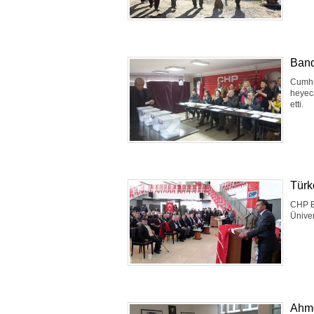
Band
Cumhur
heyec
etti.
Türko
CHP Bo
Üniver
Ahme