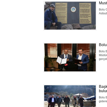
Must
Bolu 
Astsu
Bolu’
Bolu B
Müdürl
gerçek
Başk
bulu
Bolu B
gidere