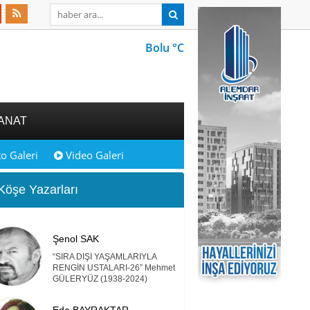
Bolu °C
ANAT
o Galeri
Video Galeri
öşe Yazarları
Şenol SAK
“SIRA DIŞI YAŞAMLARIYLA
RENGİN USTALARI-26” Mehmet
GÜLERYÜZ (1938-2024)