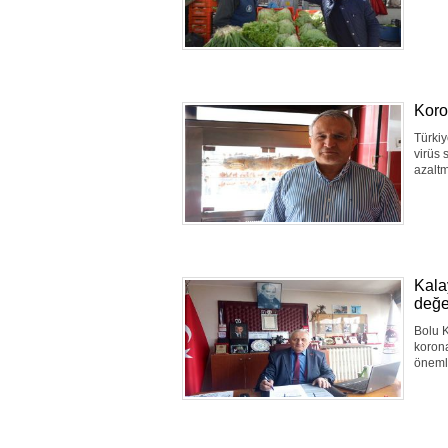
Koro
Türkiy
virüs 
azalt
Kalay
değe
Bolu K
korona
öneml