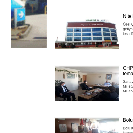
Nitel
Özel Ç
geliyo
tesadü
CHP 
tema
Sanayi
Millet
Millet
Bolu
Bolu K