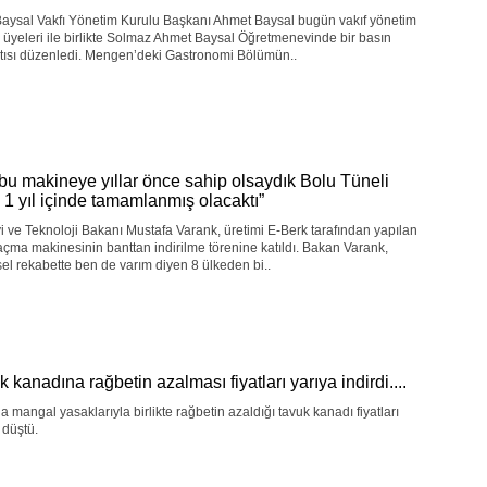
Baysal Vakfı Yönetim Kurulu Başkanı Ahmet Baysal bugün vakıf yönetim
 üyeleri ile birlikte Solmaz Ahmet Baysal Öğretmenevinde bir basın
ntısı düzenledi. Mengen’deki Gastronomi Bölümün..
 bu makineye yıllar önce sahip olsaydık Bolu Tüneli
i 1 yıl içinde tamamlanmış olacaktı”
 ve Teknoloji Bakanı Mustafa Varank, üretimi E-Berk tarafından yapılan
açma makinesinin banttan indirilme törenine katıldı. Bakan Varank,
el rekabette ben de varım diyen 8 ülkeden bi..
 kanadına rağbetin azalması fiyatları yarıya indirdi....
a mangal yasaklarıyla birlikte rağbetin azaldığı tavuk kanadı fiyatları
 düştü.