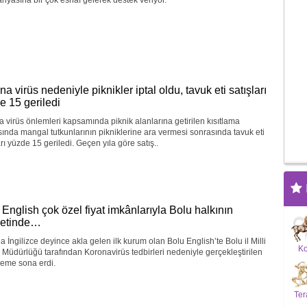
yasına bir çok esnaf gelerek destek veriyor.
a virüs nedeniyle piknikler iptal oldu, tavuk eti satışları
e 15 geriledi
 virüs önlemleri kapsamında piknik alanlarına getirilen kısıtlama
ında mangal tutkunlarının pikniklerine ara vermesi sonrasında tavuk eti
arı yüzde 15 geriledi. Geçen yıla göre satış..
 English çok özel fiyat imkânlarıyla Bolu halkının
metinde…
a İngilizce deyince akla gelen ilk kurum olan Bolu English’te Bolu il Milli
K
 Müdürlüğü tarafından Koronavirüs tedbirleri nedeniyle gerçekleştirilen
leme sona erdi.
Ter