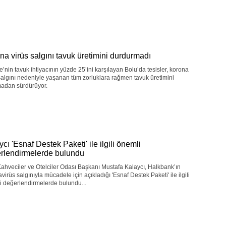
na virüs salgını tavuk üretimini durdurmadı
e’nin tavuk ihtiyacının yüzde 25’ini karşılayan Bolu’da tesisler, korona
salgını nedeniyle yaşanan tüm zorluklara rağmen tavuk üretimini
madan sürdürüyor.
cı 'Esnaf Destek Paketi' ile ilgili önemli
rlendirmelerde bulundu
ahveciler ve Otelciler Odası Başkanı Mustafa Kalaycı, Halkbank’ın
virüs salgınıyla mücadele için açıkladığı 'Esnaf Destek Paketi' ile ilgili
i değerlendirmelerde bulundu...