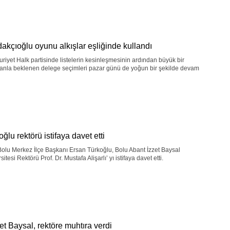
akçıoğlu oyunu alkışlar eşliğinde kullandı
iyet Halk partisinde listelerin kesinleşmesinin ardından büyük bir
anla beklenen delege seçimleri pazar günü de yoğun bir şekilde devam
ğlu rektörü istifaya davet etti
lu Merkez İlçe Başkanı Ersan Türkoğlu, Bolu Abant İzzet Baysal
sitesi Rektörü Prof. Dr. Mustafa Alişarlı’ yı istifaya davet etti.
t Baysal, rektöre muhtıra verdi