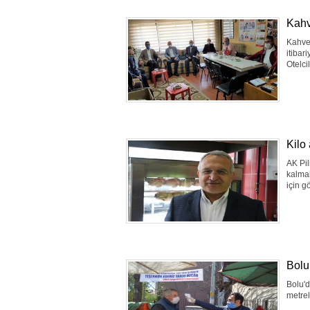
Kahv
Kahvec
itibar
Otelci
Kilo
AK Pil
kalmak
için g
Bolu
Bolu'd
metrel