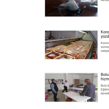
kampan
Koron
yüzd
Korona
sonras
satışl
Bolu
hiz
Bolu’d
Eğitim
denet