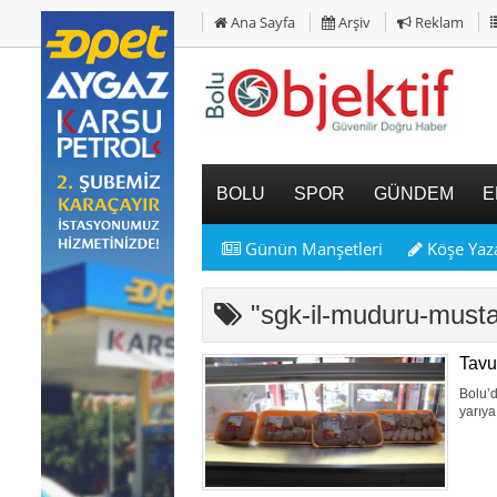
Ana Sayfa
Arşiv
Reklam
BOLU
SPOR
GÜNDEM
E
Günün Manşetleri
Köşe Yaza
"sgk-il-muduru-mus
Tavuk
Bolu’d
yarıya