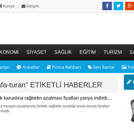
Künye
İletişim
KONOMİ
SİYASET
SAĞLIK
EĞİTİM
TURİZM
S
rları
Anketler
Firma Rehberi
Seri İlanlar
Fot
K
tafa-turan" ETİKETLİ HABERLER
 kanadına rağbetin azalması fiyatları yarıya indirdi....
a mangal yasaklarıyla birlikte rağbetin azaldığı tavuk kanadı fiyatları
 düştü.