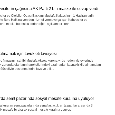
ecilerin çağrısına AK Parti 2 bin maske ile cevap verdi
iler ve Otelciler Odası Başkanı Mustafa Kalaycı’nın; 1 Haziran tarihi
iyle Bolu Halkına yeniden hizmet vermeye çalışan Kahveciler ve
lerin maske bulmakta zorlandığını açıklaması sonr..
 almamak için tavuk eti tavsiyesi
iç firmasının sahibi Mustafa Aksoy, korona virüs nedeniyle evlerinde
 zorunda olanların hareketlerindeki azalmadan kaynaklı kilo almamaları
öğüs etiyle beslenmelerini tavsiye etti. ..
’da semt pazarında sosyal mesafe kuralına uyuluyor
a kurulan semt pazarlarında esnaflar, açtıkları tezgahlar arasında 3
ik mesafe bırakarak sosyal mesafe kuralına uyuyor.