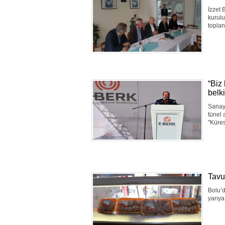
İzzet 
kurulu
topla
“Biz
belk
Sanayi
tünel 
"Küres
Tavuk
Bolu’d
yarıya