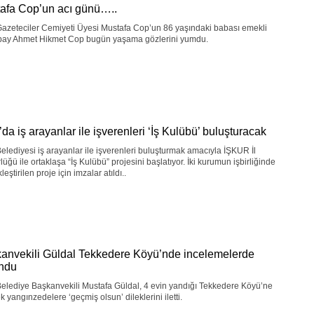
afa Cop’un acı günü…..
Gazeteciler Cemiyeti Üyesi Mustafa Cop’un 86 yaşındaki babası emekli
bay Ahmet Hikmet Cop bugün yaşama gözlerini yumdu.
da iş arayanlar ile işverenleri ‘İş Kulübü’ buluşturacak
elediyesi iş arayanlar ile işverenleri buluşturmak amacıyla İŞKUR İl
üğü ile ortaklaşa “İş Kulübü” projesini başlatıyor. İki kurumun işbirliğinde
leştirilen proje için imzalar atıldı..
anvekili Güldal Tekkedere Köyü’nde incelemelerde
ndu
elediye Başkanvekili Mustafa Güldal, 4 evin yandığı Tekkedere Köyü’ne
k yangınzedelere ‘geçmiş olsun’ dileklerini iletti.