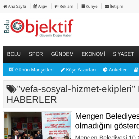
Ana Sayfa
Arşiv
Reklam
Künye
İletişim
BOLU
SPOR
GÜNDEM
EKONOMİ
SİYASET
Günün Manşetleri
Köşe Yazarları
Anketler
"vefa-sosyal-hizmet-ekipleri
HABERLER
Mengen Belediyesi
olmadığını gösterd
Mengen Belediyesi 10 