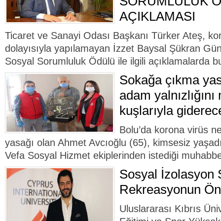
SORUMLULUK 
AÇIKLAMASI
Ticaret ve Sanayi Odası Başkanı Türker Ateş, kor
dolayısıyla yapılamayan İzzet Baysal Şükran Gün
Sosyal Sorumluluk Ödülü ile ilgili açıklamalarda bu
Sokağa çıkma yasa
adam yalnızlığını
kuşlarıyla giderec
Bolu’da korona virüs n
yasağı olan Ahmet Avcıoğlu (65), kimsesiz yaşadığ
Vefa Sosyal Hizmet ekiplerinden istediği muhabbet
Sosyal İzolasyon 
Rekreasyonun Ö
Uluslararası Kıbrıs Ün