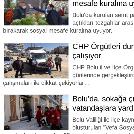
mesafe kuralına u
Bolu'da kurulan semt pa
açtıkları tezgahlar ara
bırakarak sosyal mesafe kuralına uyuyor.
CHP Örgütleri dur
çalışıyor
CHP Bolu il ve İlçe Örg
günlerinde gerçekleştir
çalışmaları ile dikkat çekiyorlar…
Bolu’da, sokağa ç
vatandaşlara yard
Bolu Valiliği ile ilçe k
oluşturulan "Vefa Sosya