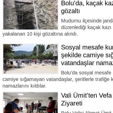
Bolu’da, kaçak ka
gözaltı
Mudurnu ilçesinde jand
düzenlediği kaçak kaz
yakalanan 10 kişi gözaltına alındı.
Sosyal mesafe ku
şekilde camiye s
vatandaşlar namazl
Bolu’da sosyal mesafe 
camiye sığamayan vatandaşlar, şeritlerle trafiğe 
namazlarını kıldılar.
Vali Ümit’ten Vef
Ziyareti