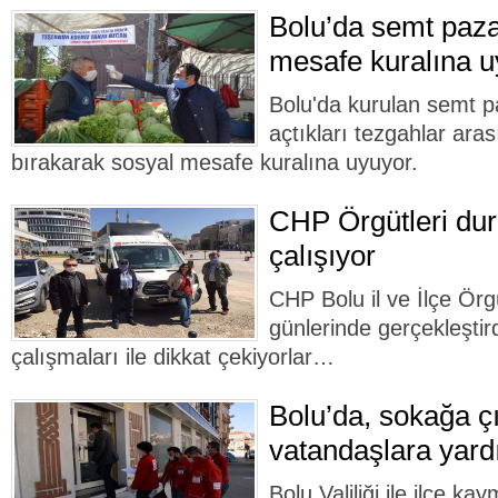
Bolu’da semt paza
mesafe kuralına u
Bolu'da kurulan semt pa
açtıkları tezgahlar ara
bırakarak sosyal mesafe kuralına uyuyor.
CHP Örgütleri dur
çalışıyor
CHP Bolu il ve İlçe Örg
günlerinde gerçekleştir
çalışmaları ile dikkat çekiyorlar…
Bolu’da, sokağa ç
vatandaşlara yard
Bolu Valiliği ile ilçe k