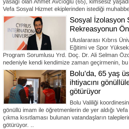
yasağı olan Ahmet Avcıoğlu (65), kimsesiz yaşadığ
Vefa Sosyal Hizmet ekiplerinden istediği muhabbet
Sosyal İzolasyon 
Rekreasyonun Ö
Uluslararası Kıbrıs Ün
Eğitimi ve Spor Yükse
Program Sorumlusu Yrd. Doç. Dr. Ali Selman Öz
nedeniyle kendi kendimize zaman geçirmenin, bu 
Bolu’da, 65 yaş üs
ihtiyacını gönüllül
götürüyor
Bolu Valiliği koordinesi
gönüllü imam ile öğretmenlerin de yer aldığı Ve
çıkma kısıtlaması bulunan vatandaşların talepleri
götürüyor. ..