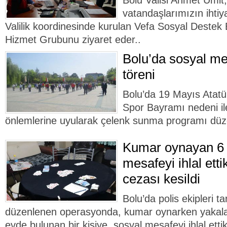
Bolu Valisi Ahmet Ümit,
vatandaşlarımızın ihtiy
Valilik koordinesinde kurulan Vefa Sosyal Destek B
Hizmet Grubunu ziyaret eder..
Bolu’da sosyal me
töreni
Bolu’da 19 Mayıs Atatü
Spor Bayramı nedeni il
önlemlerine uyularak çelenk sunma programı düz
Kumar oynayan 6 
mesafeyi ihlal ettik
cezası kesildi
Bolu’da polis ekipleri t
düzenlenen operasyonda, kumar oynarken yakalana
evde bulunan bir kişiye, sosyal mesafeyi ihlal etti