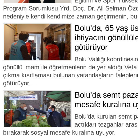
Eğitimi ve Spor Yükse
Program Sorumlusu Yrd. Doç. Dr. Ali Selman Öz
nedeniyle kendi kendimize zaman geçirmenin, bu 
Bolu’da, 65 yaş üs
ihtiyacını gönüllül
götürüyor
Bolu Valiliği koordinesi
gönüllü imam ile öğretmenlerin de yer aldığı Ve
çıkma kısıtlaması bulunan vatandaşların talepleri
götürüyor. ..
Bolu’da semt paza
mesafe kuralına u
Bolu'da kurulan semt pa
açtıkları tezgahlar ara
bırakarak sosyal mesafe kuralına uyuyor.