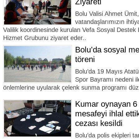
Ziyareti
Bolu Valisi Ahmet Ümit,
vatandaşlarımızın ihtiy
Valilik koordinesinde kurulan Vefa Sosyal Destek B
Hizmet Grubunu ziyaret eder..
Bolu’da sosyal me
töreni
Bolu’da 19 Mayıs Atatü
Spor Bayramı nedeni il
önlemlerine uyularak çelenk sunma programı düz
Kumar oynayan 6 
mesafeyi ihlal ettik
cezası kesildi
Bolu’da polis ekipleri t