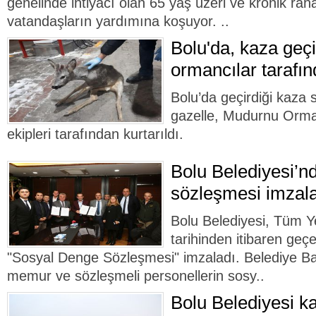
genelinde ihtiyacı olan 65 yaş üzeri ve kronik rah
vatandaşların yardımına koşuyor. ..
Bolu'da, kaza geçi
ormancılar tarafın
Bolu’da geçirdiği kaza
gazelle, Mudurnu Orma
ekipleri tarafından kurtarıldı.
Bolu Belediyesi’n
sözleşmesi imzal
Bolu Belediyesi, Tüm Y
tarihinden itibaren geçe
"Sosyal Denge Sözleşmesi" imzaladı. Belediye B
memur ve sözleşmeli personellerin sosy..
Bolu Belediyesi k