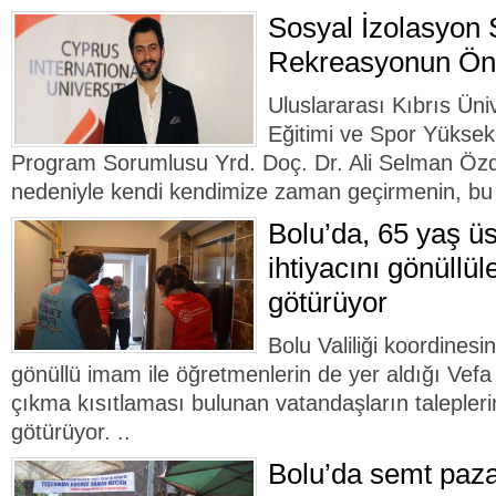
Sosyal İzolasyon 
Rekreasyonun Ö
Uluslararası Kıbrıs Ün
Eğitimi ve Spor Yükse
Program Sorumlusu Yrd. Doç. Dr. Ali Selman Öz
nedeniyle kendi kendimize zaman geçirmenin, bu 
Bolu’da, 65 yaş üs
ihtiyacını gönüllül
götürüyor
Bolu Valiliği koordinesi
gönüllü imam ile öğretmenlerin de yer aldığı Ve
çıkma kısıtlaması bulunan vatandaşların talepleri
götürüyor. ..
Bolu’da semt paza