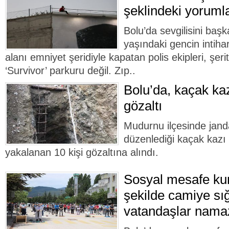
şeklindeki yorumla
Bolu’da sevgilisini baş
yaşındaki gencin intiha
alanı emniyet şeridiyle kapatan polis ekipleri, şeri
‘Survivor’ parkuru değil. Zıp..
Bolu’da, kaçak ka
gözaltı
Mudurnu ilçesinde jand
düzenlediği kaçak kaz
yakalanan 10 kişi gözaltına alındı.
Sosyal mesafe ku
şekilde camiye s
vatandaşlar namazl