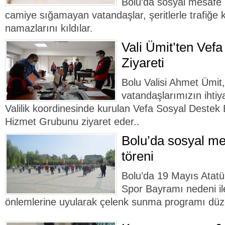
Bolu’da sosyal mesafe 
camiye sığamayan vatandaşlar, şeritlerle trafiğe 
namazlarını kıldılar.
Vali Ümit’ten Vef
Ziyareti
Bolu Valisi Ahmet Ümit,
vatandaşlarımızın ihtiy
Valilik koordinesinde kurulan Vefa Sosyal Destek B
Hizmet Grubunu ziyaret eder..
Bolu’da sosyal me
töreni
Bolu’da 19 Mayıs Atatü
Spor Bayramı nedeni il
önlemlerine uyularak çelenk sunma programı düz