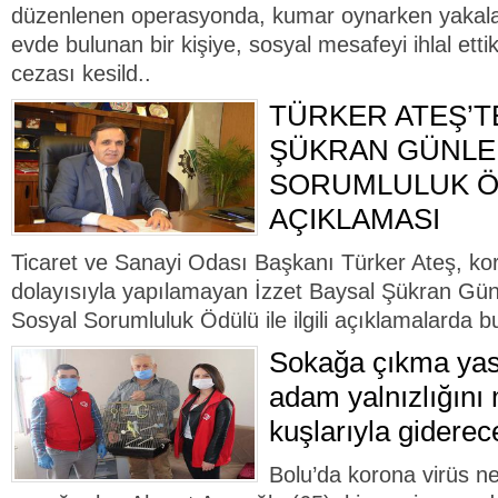
düzenlenen operasyonda, kumar oynarken yakalana
evde bulunan bir kişiye, sosyal mesafeyi ihlal etti
cezası kesild..
TÜRKER ATEŞ’T
ŞÜKRAN GÜNLER
SORUMLULUK 
AÇIKLAMASI
Ticaret ve Sanayi Odası Başkanı Türker Ateş, kor
dolayısıyla yapılamayan İzzet Baysal Şükran Gün
Sosyal Sorumluluk Ödülü ile ilgili açıklamalarda bu
Sokağa çıkma yasa
adam yalnızlığını
kuşlarıyla giderec
Bolu’da korona virüs n