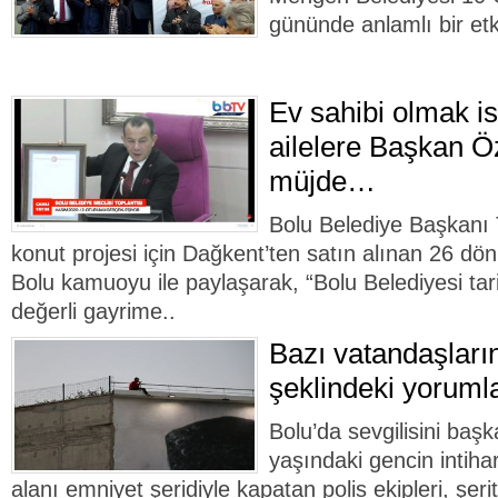
gününde anlamlı bir etki
Ev sahibi olmak is
ailelere Başkan 
müjde…
Bolu Belediye Başkanı 
konut projesi için Dağkent’ten satın alınan 26 d
Bolu kamuoyu ile paylaşarak, “Bolu Belediyesi tar
değerli gayrime..
Bazı vatandaşları
şeklindeki yorumla
Bolu’da sevgilisini baş
yaşındaki gencin intiha
alanı emniyet şeridiyle kapatan polis ekipleri, şeri