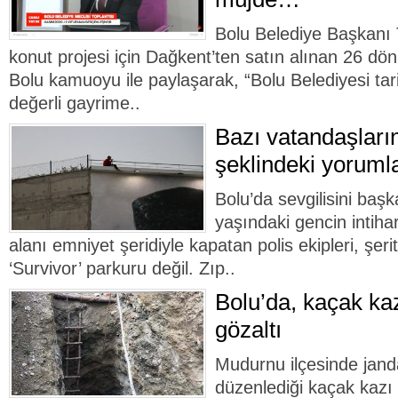
Bolu Belediye Başkanı 
konut projesi için Dağkent’ten satın alınan 26 d
Bolu kamuoyu ile paylaşarak, “Bolu Belediyesi tar
değerli gayrime..
Bazı vatandaşları
şeklindeki yorumla
Bolu’da sevgilisini baş
yaşındaki gencin intiha
alanı emniyet şeridiyle kapatan polis ekipleri, şeri
‘Survivor’ parkuru değil. Zıp..
Bolu’da, kaçak ka
gözaltı
Mudurnu ilçesinde jand
düzenlediği kaçak kaz