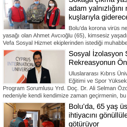
adam yalnızlığını
kuşlarıyla giderec
Bolu’da korona virüs n
yasağı olan Ahmet Avcıoğlu (65), kimsesiz yaşadığ
Vefa Sosyal Hizmet ekiplerinden istediği muhabbet
Sosyal İzolasyon 
Rekreasyonun Ö
Uluslararası Kıbrıs Ün
Eğitimi ve Spor Yükse
Program Sorumlusu Yrd. Doç. Dr. Ali Selman Öz
nedeniyle kendi kendimize zaman geçirmenin, bu 
Bolu’da, 65 yaş üs
ihtiyacını gönüllül
götürüyor