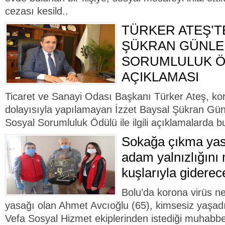
cezası kesild..
TÜRKER ATEŞ’T
ŞÜKRAN GÜNLER
SORUMLULUK 
AÇIKLAMASI
Ticaret ve Sanayi Odası Başkanı Türker Ateş, kor
dolayısıyla yapılamayan İzzet Baysal Şükran Gün
Sosyal Sorumluluk Ödülü ile ilgili açıklamalarda bu
Sokağa çıkma yasa
adam yalnızlığını
kuşlarıyla giderec
Bolu’da korona virüs n
yasağı olan Ahmet Avcıoğlu (65), kimsesiz yaşadığ
Vefa Sosyal Hizmet ekiplerinden istediği muhabbet