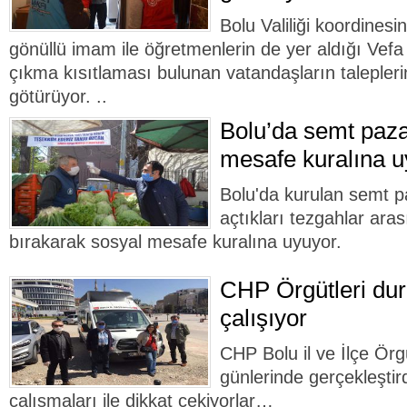
Bolu Valiliği koordinesi
gönüllü imam ile öğretmenlerin de yer aldığı Ve
çıkma kısıtlaması bulunan vatandaşların talepleri
götürüyor. ..
Bolu’da semt paza
mesafe kuralına u
Bolu'da kurulan semt pa
açtıkları tezgahlar ara
bırakarak sosyal mesafe kuralına uyuyor.
CHP Örgütleri dur
çalışıyor
CHP Bolu il ve İlçe Örg
günlerinde gerçekleştir
çalışmaları ile dikkat çekiyorlar…