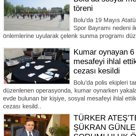
töreni
Bolu’da 19 Mayıs Atatü
Spor Bayramı nedeni il
önlemlerine uyularak çelenk sunma programı düz
Kumar oynayan 6 
mesafeyi ihlal ettik
cezası kesildi
Bolu’da polis ekipleri t
düzenlenen operasyonda, kumar oynarken yakalana
evde bulunan bir kişiye, sosyal mesafeyi ihlal etti
cezası kesild..
TÜRKER ATEŞ’T
ŞÜKRAN GÜNLER