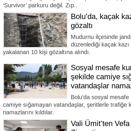
‘Survivor’ parkuru değil. Zıp..
Bolu’da, kaçak ka
gözaltı
Mudurnu ilçesinde jand
düzenlediği kaçak kaz
yakalanan 10 kişi gözaltına alındı.
Sosyal mesafe ku
şekilde camiye s
vatandaşlar namazl
Bolu’da sosyal mesafe 
camiye sığamayan vatandaşlar, şeritlerle trafiğe 
namazlarını kıldılar.
Vali Ümit’ten Vef