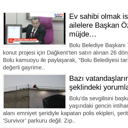
Ev sahibi olmak is
ailelere Başkan 
müjde…
Bolu Belediye Başkanı 
konut projesi için Dağkent’ten satın alınan 26 d
Bolu kamuoyu ile paylaşarak, “Bolu Belediyesi tar
değerli gayrime..
Bazı vatandaşları
şeklindeki yorumla
Bolu’da sevgilisini baş
yaşındaki gencin intiha
alanı emniyet şeridiyle kapatan polis ekipleri, şeri
‘Survivor’ parkuru değil. Zıp..