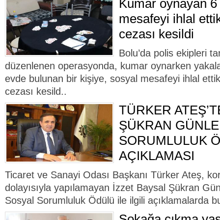
Kumar oynayan 6 
mesafeyi ihlal ettik
cezası kesildi
Bolu’da polis ekipleri t
düzenlenen operasyonda, kumar oynarken yakalana
evde bulunan bir kişiye, sosyal mesafeyi ihlal etti
cezası kesild..
TÜRKER ATEŞ’T
ŞÜKRAN GÜNLER
SORUMLULUK 
AÇIKLAMASI
Ticaret ve Sanayi Odası Başkanı Türker Ateş, kor
dolayısıyla yapılamayan İzzet Baysal Şükran Gün
Sosyal Sorumluluk Ödülü ile ilgili açıklamalarda bu
Sokağa çıkma yasa