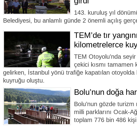
girdi
143. kuruluş yıl dönüm
Belediyesi, bu anlamlı günde 2 önemli açılış gerçe
TEM’de tır yangını
kilometrelerce kuy
TEM Otoyolu’nda seyir 
çekici kısmı tamamen k
gelirken, İstanbul yönü trafiğe kapatılan otoyolda
kuyruğu oluştu.
Bolu’nun doğa hari
Bolu’nun gözde turizm 
milli parklarını Ocak-A
toplam 776 bin 486 kişi 