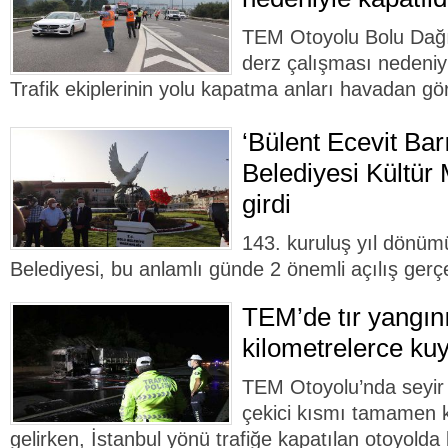
TEM Otoyolu Bolu Dağı 
derz çalışması nedeniyl
Trafik ekiplerinin yolu kapatma anları havadan gö
‘Bülent Ecevit Bar
Belediyesi Kültür
girdi
143. kuruluş yıl dönüm
Belediyesi, bu anlamlı günde 2 önemli açılış gerçe
TEM’de tır yangını
kilometrelerce kuy
TEM Otoyolu’nda seyir 
çekici kısmı tamamen k
gelirken, İstanbul yönü trafiğe kapatılan otoyolda