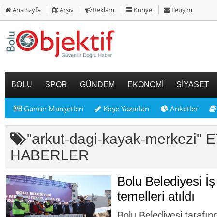
Ana Sayfa
Arşiv
Reklam
Künye
İletişim
BOLU
SPOR
GÜNDEM
EKONOMİ
SİYASET
Günün Manşetleri
Köşe Yazarları
Anketler
"arkut-dagi-kayak-merkezi" 
HABERLER
Bolu Belediyesi İş
temelleri atıldı
Bolu Belediyesi tarafın