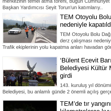
merkezinin temel atma töreni, bugün Cumhuriyet 
Başkan Yardımcısı Seyit Torun’un katımlarıy..
TEM Otoyolu Bolu
nedeniyle kapatıldı
TEM Otoyolu Bolu Dağı 
derz çalışması nedeniyl
Trafik ekiplerinin yolu kapatma anları havadan gö
‘Bülent Ecevit Bar
Belediyesi Kültür
girdi
143. kuruluş yıl dönüm
Belediyesi, bu anlamlı günde 2 önemli açılış gerçe
TEM’de tır yangını