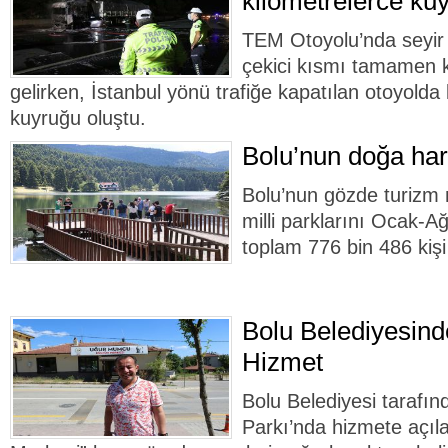
kilometrelerce kuy
TEM Otoyolu’nda seyir 
çekici kısmı tamamen k
gelirken, İstanbul yönü trafiğe kapatılan otoyolda
kuyruğu oluştu.
Bolu’nun doğa hari
Bolu’nun gözde turizm 
milli parklarını Ocak-A
toplam 776 bin 486 kişi 
Bolu Belediyesin
Hizmet
Bolu Belediyesi taraf
Parkı’nda hizmete açı