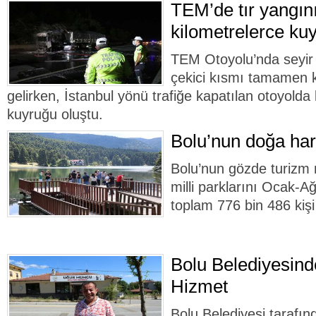
TEM’de tır yangını
kilometrelerce kuy
TEM Otoyolu’nda seyir 
çekici kısmı tamamen k
gelirken, İstanbul yönü trafiğe kapatılan otoyolda
kuyruğu oluştu.
Bolu’nun doğa hari
Bolu’nun gözde turizm 
milli parklarını Ocak-A
toplam 776 bin 486 kişi 
Bolu Belediyesin
Hizmet
Bolu Belediyesi taraf