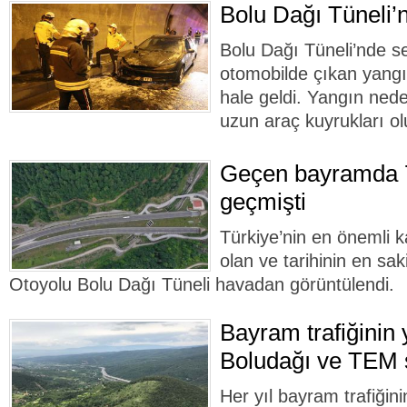
Bolu Dağı Tüneli’
Bolu Dağı Tüneli’nde se
otomobilde çıkan yangı
hale geldi. Yangın neden
uzun araç kuyrukları ol
Geçen bayramda 7
geçmişti
Türkiye’nin en önemli 
olan ve tarihinin en sa
Otoyolu Bolu Dağı Tüneli havadan görüntülendi.
Bayram trafiğinin
Boludağı ve TEM 
Her yıl bayram trafiğini