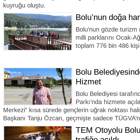
kuyruğu oluştu.
Bolu’nun doğa hari
Bolu’nun gözde turizm 
milli parklarını Ocak-A
toplam 776 bin 486 kişi 
Bolu Belediyesin
Hizmet
Bolu Belediyesi taraf
Parkı’nda hizmete açı
Merkezi” kısa sürede gençlerin uğrak noktası hali
Başkanı Tanju Özcan, geçmişte sadece TÜGVA’nı
TEM Otoyolu Bolu
trafiğe açıldı....