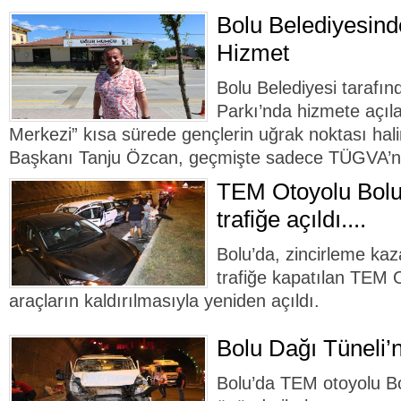
Bolu Belediyesin
Hizmet
Bolu Belediyesi taraf
Parkı’nda hizmete açı
Merkezi” kısa sürede gençlerin uğrak noktası hali
Başkanı Tanju Özcan, geçmişte sadece TÜGVA’nı
TEM Otoyolu Bolu
trafiğe açıldı....
Bolu’da, zincirleme ka
trafiğe kapatılan TEM 
araçların kaldırılmasıyla yeniden açıldı.
Bolu Dağı Tüneli’n
Bolu’da TEM otoyolu Bo