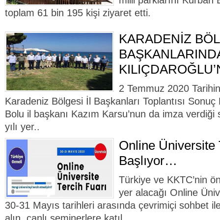
milli parklarını Kurban
toplam 61 bin 195 kişi ziyaret etti.
KARADENİZ BÖLG
BAŞKANLARIND
KILIÇDAROĞLU’
2 Temmuz 2020 Tarihin
Karadeniz Bölgesi İl Başkanları Toplantısı Sonuç 
Bolu il başkanı Kazım Karsu’nun da imza verdiği 
yılı yer..
Online Üniversite 
Başlıyor…
Türkiye ve KKTC’nin önd
yer alacağı Online Üniv
30-31 Mayıs tarihleri arasında çevrimiçi sohbet ile
alın, canlı seminerlere katıl..