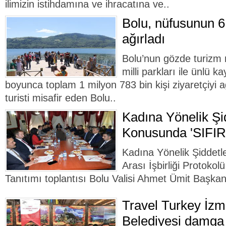
ilimizin istihdamına ve ihracatına ve..
Bolu, nüfusunun 6 
ağırladı
Bolu’nun gözde turizm m
milli parkları ile ünlü k
boyunca toplam 1 milyon 783 bin kişi ziyaretçiyi a
turisti misafir eden Bolu..
Kadına Yönelik Ş
Konusunda 'SIFI
Kadına Yönelik Şiddet
Arası İşbirliği Protoko
Tanıtımı toplantısı Bolu Valisi Ahmet Ümit Başkan
Travel Turkey İzm
Belediyesi damga