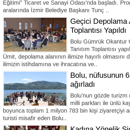
Eğitimi” Ticaret ve Sanayi Odası’nda başladı. Pr
aralarında İzmir Belediye Başkanı Tunç ..
Geçici Depolama A
Toplantısı Yapıldı
Bolu Gümrük Okantur G
Tanıtım Toplantısı yapı
Ümit, depolama alanının ilimize hayırlı olmasını di
ilimizin istihdamına ve ihracatına ve..
Bolu, nüfusunun 6 
ağırladı
Bolu’nun gözde turizm m
milli parkları ile ünlü k
boyunca toplam 1 milyon 783 bin kişi ziyaretçiyi a
turisti misafir eden Bolu..
Kadına Yönelik Ş