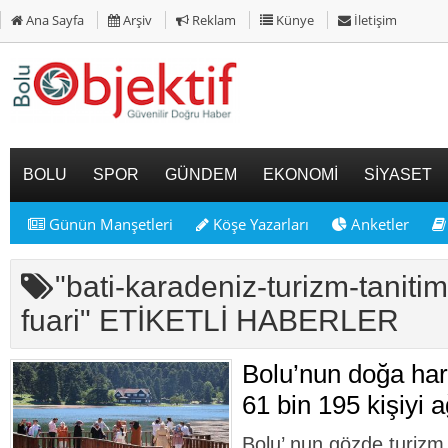
Ana Sayfa
Arşiv
Reklam
Künye
İletişim
BOLU
SPOR
GÜNDEM
EKONOMİ
SİYASET
Günün Manşetleri
Köşe Yazarları
Anketler
"bati-karadeniz-turizm-tanitim-
fuari" ETİKETLİ HABERLER
Bolu’nun doğa har
61 bin 195 kişiyi a
Bolu’ nun gözde turizm 