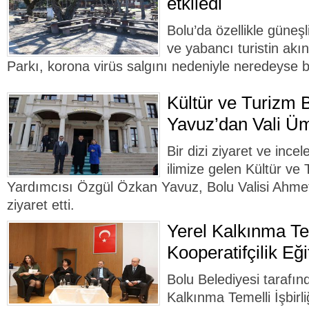
etkiledi
Bolu’da özellikle güneşl
ve yabancı turistin akın
Parkı, korona virüs salgını nedeniyle neredeyse b
Kültür ve Turizm 
Yavuz’dan Vali Üm
Bir dizi ziyaret ve in
ilimize gelen Kültür ve
Yardımcısı Özgül Özkan Yavuz, Bolu Valisi Ahme
ziyaret etti.
Yerel Kalkınma Tem
Kooperatifçilik Eği
Bolu Belediyesi tarafı
Kalkınma Temelli İşbirli