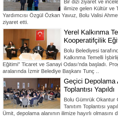
Bir dizi ziyaret ve in
ilimize gelen Kültür ve
Yardımcısı Özgül Özkan Yavuz, Bolu Valisi Ahme
ziyaret etti.
Yerel Kalkınma Tem
Kooperatifçilik Eği
Bolu Belediyesi tarafı
Kalkınma Temelli İşbirli
Eğitimi” Ticaret ve Sanayi Odası’nda başladı. Pr
aralarında İzmir Belediye Başkanı Tunç ..
Geçici Depolama A
Toplantısı Yapıldı
Bolu Gümrük Okantur G
Tanıtım Toplantısı yapı
Ümit, depolama alanının ilimize hayırlı olmasını di