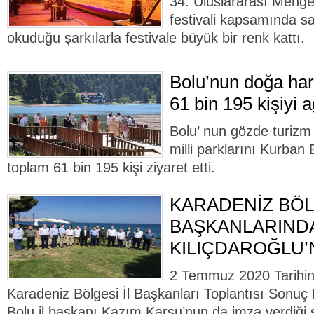
34. Uluslararası Menge
festivali kapsamında sa
okuduğu şarkılarla festivale büyük bir renk kattı.
Bolu’nun doğa har
61 bin 195 kişiyi a
Bolu’ nun gözde turizm 
milli parklarını Kurban
toplam 61 bin 195 kişi ziyaret etti.
KARADENİZ BÖLG
BAŞKANLARIND
KILIÇDAROĞLU’
2 Temmuz 2020 Tarihin
Karadeniz Bölgesi İl Başkanları Toplantısı Sonuç 
Bolu il başkanı Kazım Karsu’nun da imza verdiği 