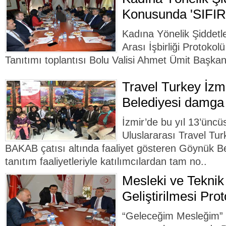
Konusunda 'SIFI
Kadına Yönelik Şiddet
Arası İşbirliği Protoko
Tanıtımı toplantısı Bolu Valisi Ahmet Ümit Başkan
Travel Turkey İzm
Belediyesi damga
İzmir’de bu yıl 13’ünc
Uluslararası Travel Tur
BAKAB çatısı altında faaliyet gösteren Göynük Bel
tanıtım faaliyetleriyle katılımcılardan tam no..
Mesleki ve Teknik
Geliştirilmesi Pro
“Geleceğim Mesleğim” s