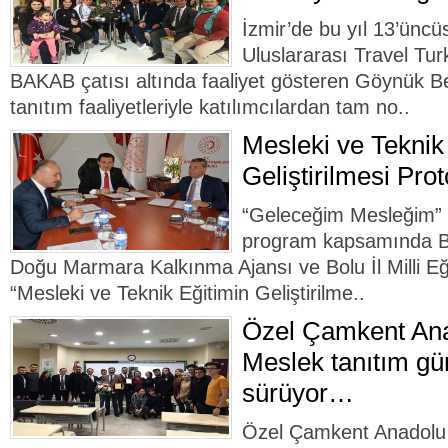
İzmir’de bu yıl 13’ünc
Uluslararası Travel Tur
BAKAB çatısı altında faaliyet gösteren Göynük Bel
tanıtım faaliyetleriyle katılımcılardan tam no..
Mesleki ve Teknik
Geliştirilmesi Pro
“Geleceğim Mesleğim” s
program kapsamında Bol
Doğu Marmara Kalkınma Ajansı ve Bolu İl Milli E
“Mesleki ve Teknik Eğitimin Geliştirilme..
Özel Çamkent Ana
Meslek tanıtım gün
sürüyor…
Özel Çamkent Anadolu 