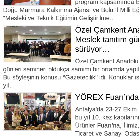
program kapsamında Bol
Doğu Marmara Kalkınma Ajansı ve Bolu İl Milli E
“Mesleki ve Teknik Eğitimin Geliştirilme..
Özel Çamkent Ana
Meslek tanıtım gün
sürüyor…
Özel Çamkent Anadolu 
günleri semineri oldukça samimi bir ortamda yapıla
Bu söyleşinin konusu ‘’Gazetecilik’’ idi. Konuklar 
yıl..
YÖREX Fuarı’nda 
Antalya’da 23-27 Ekim 
bu yıl 10. kez kapılar
Ürünler Fuarı’na, İlimiz
Ticaret ve Sanayi Odası,