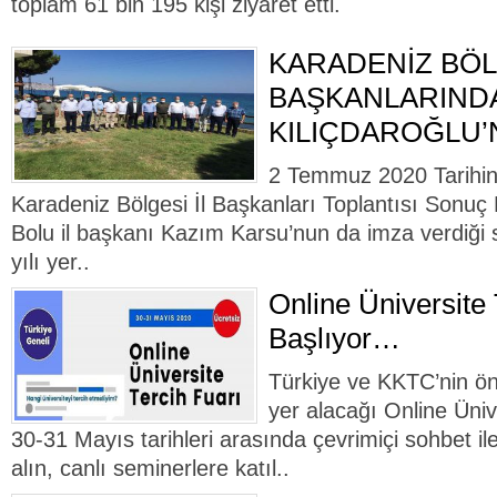
toplam 61 bin 195 kişi ziyaret etti.
KARADENİZ BÖLG
BAŞKANLARIND
KILIÇDAROĞLU’
2 Temmuz 2020 Tarihin
Karadeniz Bölgesi İl Başkanları Toplantısı Sonuç 
Bolu il başkanı Kazım Karsu’nun da imza verdiği 
yılı yer..
Online Üniversite 
Başlıyor…
Türkiye ve KKTC’nin önd
yer alacağı Online Üniv
30-31 Mayıs tarihleri arasında çevrimiçi sohbet ile
alın, canlı seminerlere katıl..