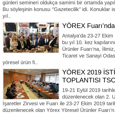
günleri semineri oldukça samimi bir ortamda yapıla
Bu söyleşinin konusu ‘’Gazetecilik’’ idi. Konuklar 
yıl..
YÖREX Fuarı’nda 
Antalya’da 23-27 Ekim 
bu yıl 10. kez kapılar
Ürünler Fuarı’na, İlimiz
Ticaret ve Sanayi Odası,
yöresel ürün fi..
YÖREX 2019 İST
TOPLANTISI TSO
19-21 Eylül 2019 tarihl
düzenlenecek olan 2. U
İşaretler Zirvesi ve Fuarı ile 23-27 Ekim 2019 tari
düzenlenecek olan Yörex Yöresel Ürünler Fuarı’n.