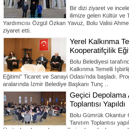
Bir dizi ziyaret ve in
ilimize gelen Kültür ve
Yardımcısı Özgül Özkan Yavuz, Bolu Valisi Ahme
ziyaret etti.
Yerel Kalkınma Tem
Kooperatifçilik Eği
Bolu Belediyesi tarafı
Kalkınma Temelli İşbirli
Eğitimi” Ticaret ve Sanayi Odası’nda başladı. Pr
aralarında İzmir Belediye Başkanı Tunç ..
Geçici Depolama A
Toplantısı Yapıldı
Bolu Gümrük Okantur G
Tanıtım Toplantısı yapı