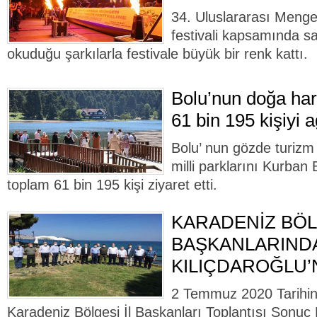
34. Uluslararası Menge
festivali kapsamında sa
okuduğu şarkılarla festivale büyük bir renk kattı.
Bolu’nun doğa har
61 bin 195 kişiyi a
Bolu’ nun gözde turizm 
milli parklarını Kurban
toplam 61 bin 195 kişi ziyaret etti.
KARADENİZ BÖLG
BAŞKANLARIND
KILIÇDAROĞLU’
2 Temmuz 2020 Tarihin
Karadeniz Bölgesi İl Başkanları Toplantısı Sonuç 