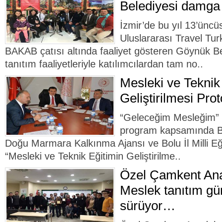
Belediyesi damga
İzmir’de bu yıl 13’ünc
Uluslararası Travel Tur
BAKAB çatısı altında faaliyet gösteren Göynük Bel
tanıtım faaliyetleriyle katılımcılardan tam no..
Mesleki ve Teknik
Geliştirilmesi Pro
“Geleceğim Mesleğim” s
program kapsamında Bol
Doğu Marmara Kalkınma Ajansı ve Bolu İl Milli E
“Mesleki ve Teknik Eğitimin Geliştirilme..
Özel Çamkent Ana
Meslek tanıtım gün
sürüyor…