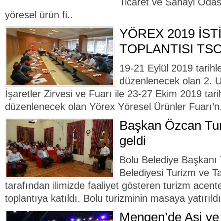
Ticaret ve Sanayi Odası,
yöresel ürün fi..
YÖREX 2019 İST
TOPLANTISI TSO
19-21 Eylül 2019 tarihl
düzenlenecek olan 2. U
İşaretler Zirvesi ve Fuarı ile 23-27 Ekim 2019 tari
düzenlenecek olan Yörex Yöresel Ürünler Fuarı’n.
Başkan Özcan Turi
geldi
Bolu Belediye Başkanı
Belediyesi Turizm ve 
tarafından ilimizde faaliyet gösteren turizm acent
toplantıya katıldı. Bolu turizminin masaya yatırıldı
Mengen’de Asi ve