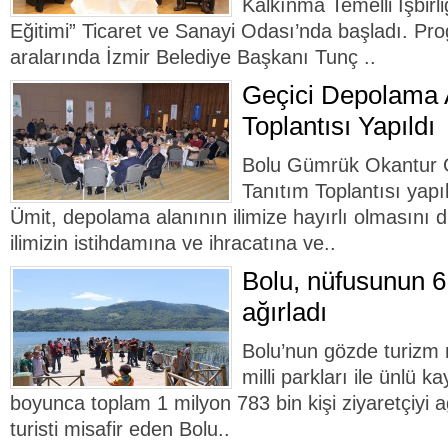
Kalkınma Temelli İşbirli
Eğitimi” Ticaret ve Sanayi Odası’nda başladı. Pr
aralarında İzmir Belediye Başkanı Tunç ..
Geçici Depolama A
Toplantısı Yapıldı
Bolu Gümrük Okantur G
Tanıtım Toplantısı yapı
Ümit, depolama alanının ilimize hayırlı olmasını di
ilimizin istihdamına ve ihracatına ve..
Bolu, nüfusunun 6 
ağırladı
Bolu’nun gözde turizm m
milli parkları ile ünlü k
boyunca toplam 1 milyon 783 bin kişi ziyaretçiyi a
turisti misafir eden Bolu..