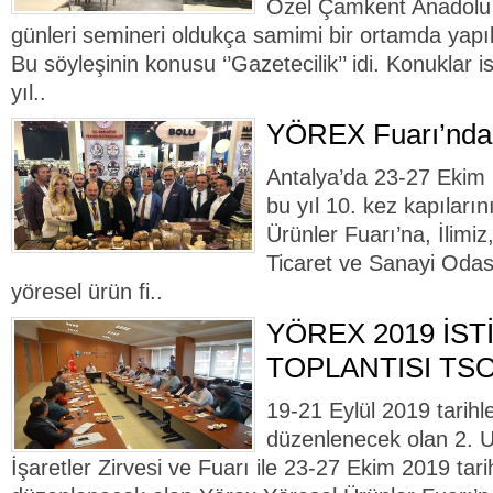
Özel Çamkent Anadolu 
günleri semineri oldukça samimi bir ortamda yapıla
Bu söyleşinin konusu ‘’Gazetecilik’’ idi. Konuklar 
yıl..
YÖREX Fuarı’nda 
Antalya’da 23-27 Ekim 
bu yıl 10. kez kapılar
Ürünler Fuarı’na, İlimiz
Ticaret ve Sanayi Odası,
yöresel ürün fi..
YÖREX 2019 İST
TOPLANTISI TSO
19-21 Eylül 2019 tarihl
düzenlenecek olan 2. U
İşaretler Zirvesi ve Fuarı ile 23-27 Ekim 2019 tari