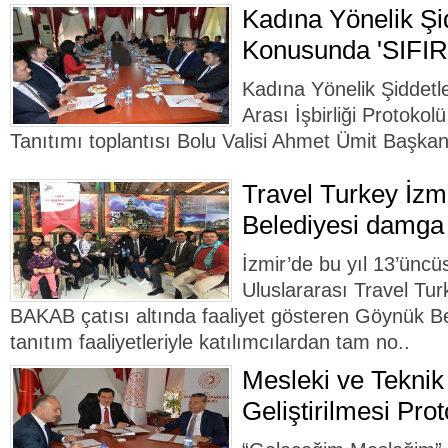
Kadına Yönelik Ş
Konusunda 'SIFI
Kadına Yönelik Şiddet
Arası İşbirliği Protoko
Tanıtımı toplantısı Bolu Valisi Ahmet Ümit Başkan
Travel Turkey İzm
Belediyesi damga
İzmir’de bu yıl 13’ünc
Uluslararası Travel Tur
BAKAB çatısı altında faaliyet gösteren Göynük Bel
tanıtım faaliyetleriyle katılımcılardan tam no..
Mesleki ve Teknik
Geliştirilmesi Pro