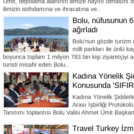
Ümit, depolama alanının ilimize hayırlı olmasını di
ilimizin istihdamına ve ihracatına ve..
Bolu, nüfusunun 6 
ağırladı
Bolu’nun gözde turizm m
milli parkları ile ünlü k
boyunca toplam 1 milyon 783 bin kişi ziyaretçiyi a
turisti misafir eden Bolu..
Kadına Yönelik Ş
Konusunda 'SIFI
Kadına Yönelik Şiddet
Arası İşbirliği Protoko
Tanıtımı toplantısı Bolu Valisi Ahmet Ümit Başkan
Travel Turkey İzm