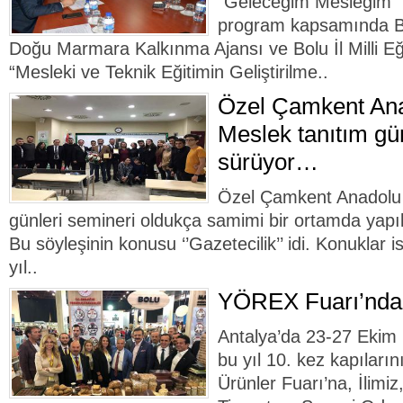
“Geleceğim Mesleğim” s
program kapsamında Bol
Doğu Marmara Kalkınma Ajansı ve Bolu İl Milli E
“Mesleki ve Teknik Eğitimin Geliştirilme..
Özel Çamkent Ana
Meslek tanıtım gün
sürüyor…
Özel Çamkent Anadolu 
günleri semineri oldukça samimi bir ortamda yapıla
Bu söyleşinin konusu ‘’Gazetecilik’’ idi. Konuklar 
yıl..
YÖREX Fuarı’nda 
Antalya’da 23-27 Ekim 
bu yıl 10. kez kapılar
Ürünler Fuarı’na, İlimiz