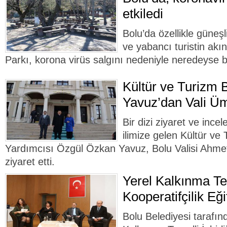
etkiledi
Bolu’da özellikle güneşl
ve yabancı turistin akın
Parkı, korona virüs salgını nedeniyle neredeyse b
Kültür ve Turizm 
Yavuz’dan Vali Üm
Bir dizi ziyaret ve in
ilimize gelen Kültür ve
Yardımcısı Özgül Özkan Yavuz, Bolu Valisi Ahme
ziyaret etti.
Yerel Kalkınma Tem
Kooperatifçilik Eği
Bolu Belediyesi tarafı