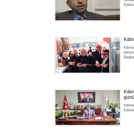
hesabı
Kalkın
Kıbr
Kıbrıs
karşıs
Başka
Kıbr
günü
Kıbrıs
Kıbrıs