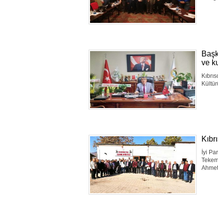
Başk
ve k
Kıbrıs
Kültü
Kıbr
İyi Pa
Tekeme
Ahmet 