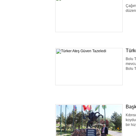
Çağımı
düzenl
Türk
Bolu T
mevcut
Bolu T
Başk
Kıbrı
koyduğ
bir hi