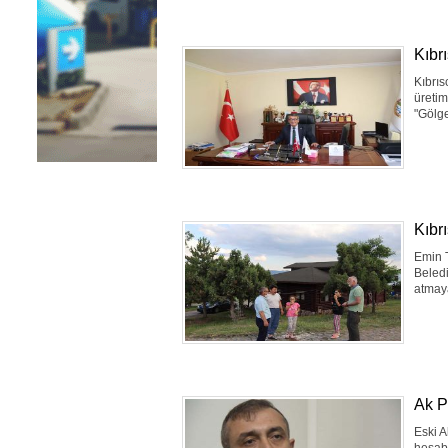
Kıbrı
Kıbrıs
üretim
"Gölge
Kıbrı
Emin T
Beledi
atmaya
Ak Pa
Eski 