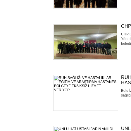
CHP’
CHP G
Yöneti
beledi
RUH
HAS
Bolu İ
sağlığ
ÜNL