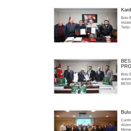
Kard
Bolu B
imzala
Tanju 
BES
PRO
Bolu E
arasın
BESOB 
Bulu
Cumhur
düzenl
Mengen