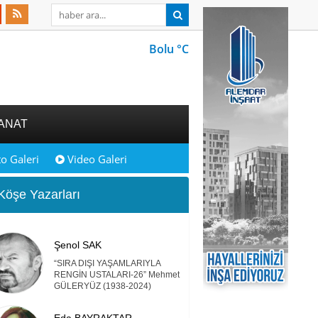
Bolu °C
ANAT
o Galeri
Video Galeri
öşe Yazarları
Şenol SAK
“SIRA DIŞI YAŞAMLARIYLA
RENGİN USTALARI-26” Mehmet
GÜLERYÜZ (1938-2024)