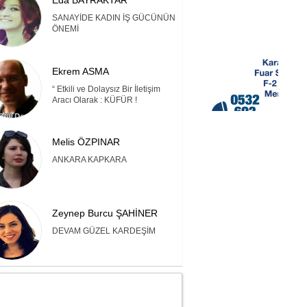
Eda BAYRAKTAR
SANAYİDE KADIN İŞ GÜCÜNÜN
ÖNEMİ
Ekrem ASMA
“ Etkili ve Dolaysız Bir İletişim
Aracı Olarak : KÜFÜR !
Melis ÖZPINAR
ANKARA KAPKARA
Zeynep Burcu ŞAHİNER
DEVAM GÜZEL KARDEŞİM