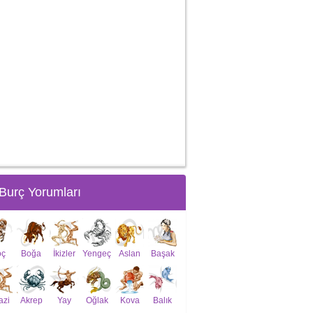
Burç Yorumları
oç
Boğa
İkizler
Yengeç
Aslan
Başak
azi
Akrep
Yay
Oğlak
Kova
Balık