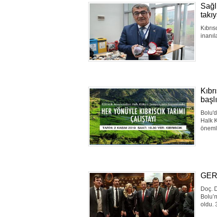
Sağl
takı
Kıbrıs
inanıl
Kıbr
başl
Bolu'd
Halk 
önemli
GER
Doç. D
Bolu’n
oldu. 