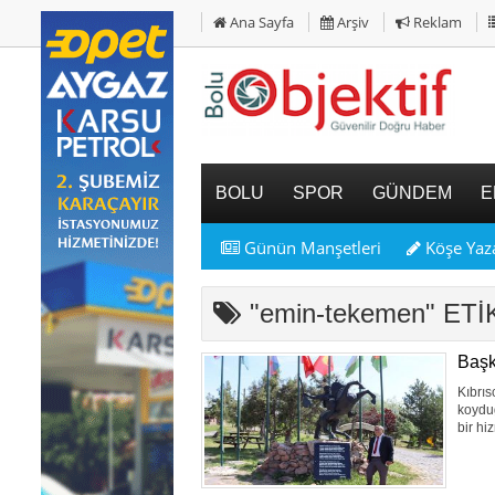
Ana Sayfa
Arşiv
Reklam
BOLU
SPOR
GÜNDEM
E
Günün Manşetleri
Köşe Yaza
"emin-tekemen" ET
Başk
Kıbrı
koyduğ
bir hi