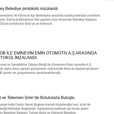
eş Belediye protokolü imzalandı
elediyesi Ve Kıbrıscık İlçe Belediyesi arasında kardeş belediye protokolü
ndı. Kıbrıscık Belediyesi’nde yapılan imza töreninde Belediye Başkanı
Özcan protokolün Bolu’ya ve Kıbrıscık ..
OB İLE EMİNEVİM EMİN OTOMOTİV A.Ş ARASINDA
TOKOL İMZALANDI
snaf ve Sanatkârlar Odaları Birliği ile Eminevim Emin otomotiv A.Ş.
da daha önce yapılan görüşmeler neticesinde Bolu da faaliyet gösteren
üyeleri ve çalışanlarının yararlanabileceği ..
t ve Tekemen İzmir’de Bolulularla Buluştu
iyet Halk Partisi Genel Başkanı Kemal Kılıçdaroğlu’nun, İzmir’de
ediği Belediye Başkanları Toplantısına katılmak için kente gelen
 Belediye Başkanı Turhan Bulut ve Kıbrıscık Belediye..