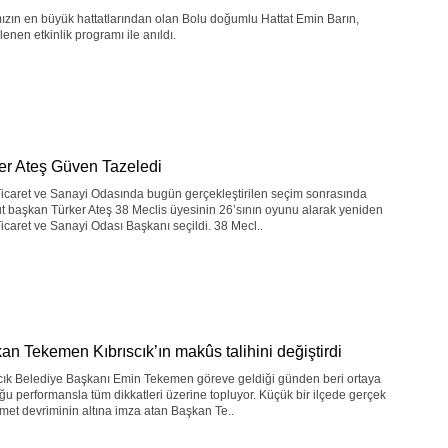
zın en büyük hattatlarından olan Bolu doğumlu Hattat Emin Barın,
enen etkinlik programı ile anıldı.
er Ateş Güven Tazeledi
icaret ve Sanayi Odasında bugün gerçekleştirilen seçim sonrasında
 başkan Türker Ateş 38 Meclis üyesinin 26’sının oyunu alarak yeniden
icaret ve Sanayi Odası Başkanı seçildi. 38 Mecl..
an Tekemen Kıbrıscık’ın makûs talihini değiştirdi
scık Belediye Başkanı Emin Tekemen göreve geldiği günden beri ortaya
u performansla tüm dikkatleri üzerine topluyor. Küçük bir ilçede gerçek
zmet devriminin altına imza atan Başkan Te..