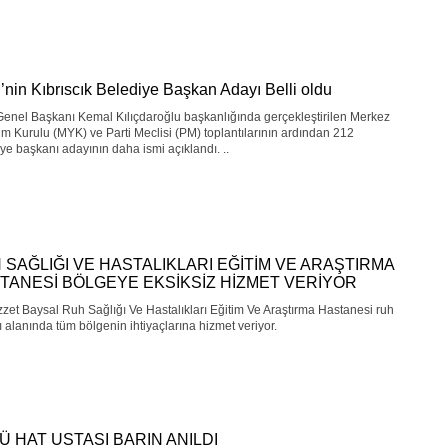
nin Kıbrıscık Belediye Başkan Adayı Belli oldu
enel Başkanı Kemal Kılıçdaroğlu başkanlığında gerçekleştirilen Merkez
m Kurulu (MYK) ve Parti Meclisi (PM) toplantılarının ardından 212
ye başkanı adayının daha ismi açıklandı. ..
 SAĞLIĞI VE HASTALIKLARI EĞİTİM VE ARAŞTIRMA
TANESİ BÖLGEYE EKSİKSİZ HİZMET VERİYOR
zzet Baysal Ruh Sağlığı Ve Hastalıkları Eğitim Ve Araştırma Hastanesi ruh
ı alanında tüm bölgenin ihtiyaçlarına hizmet veriyor.
Ü HAT USTASI BARIN ANILDI