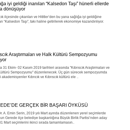
ığa iyi geldiği inanılan “Kalsedon Taşı” hünerli ellerde
ya dönüşüyor
cık ilçesinde çıkarılan ve Hititler’den bu yana sağlığa iyi geldiğine
an “Kalsedon Taşı”, takı haline getirilerek ekonomiye kazandırılıyor.
ıscık Araştırmaları ve Halk Kültürü Sempozyumu
ıyor
a 31 Ekim- 02 Kasım 2019 tarihleri arasında "Kıbrıscık Araştırmaları ve
Kültürü Sempozyumu" düzenlenecek. Üç gün sürecek sempozyumda
 akademisyenler Kıbrıcık ve Kıbrıscık kültürü ele ..
EDE’DE GERÇEK BİR BAŞARI ÖYKÜSÜ
r. A. Emin Serin, 2019 yılı Mart ayında düzenlenen yerel seçimlerde
un Gerede ilçe belediye başkanlığına Büyük Birlik Partisi’nden aday
31 Mart seçimlerini ikinci sırada tamamlamasın..