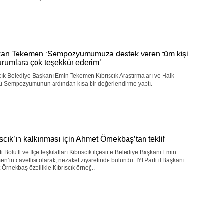
an Tekemen ‘Sempozyumumuza destek veren tüm kişi
urumlara çok teşekkür ederim’
cık Belediye Başkanı Emin Tekemen Kıbrıscık Araştırmaları ve Halk
rü Sempozyumunun ardından kısa bir değerlendirme yaptı.
ıscık’ın kalkınması için Ahmet Örnekbaş’tan teklif
rti Bolu İl ve İlçe teşkilatları Kıbrıscık ilçesine Belediye Başkanı Emin
n’in davetlisi olarak, nezaket ziyaretinde bulundu. İYİ Parti il Başkanı
Örnekbaş özellikle Kıbrıscık örneğ..