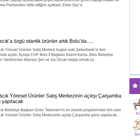
ndan yaptığı açıklamada çeşitli kademelerinde görev yaptığı Adalet ve
ma Partisinden istifa ettiğini açıkladı. Emin Güz’ü..
ıscık’a özgü otantik ürünler artık Bolu’da….
cık Yöresel Ürünler Satış Merkezi bugün eski Şekerbank’ın tam
ında açıldı. Açılışa CHP Bolu İl Başkanı Kazım Karsu, Bolu Belediye
n Yardımcıları Mansur Şen ve İsa Özcan başta olmak üz..
ıscık Yöresel Ürünler Satış Merkezinin açılışı Çarşamba
 yapılacak
cık Belediye Başkanı Emin Tekemen’in en önemli projelerinden biri olan
K
cık Yöresel Ürünler Satış Merkezinin açılışı Çarşamba günü yapılacak…
Ter