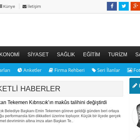
Künye
İletişim
KONOMİ
SİYASET
SAĞLIK
EĞİTİM
TURİZM
S
rları
Anketler
Firma Rehberi
Seri İlanlar
Fot
K
İKETLİ HABERLER
an Tekemen Kıbrıscık’ın makûs talihini değiştirdi
scık Belediye Başkanı Emin Tekemen göreve geldiği günden beri ortaya
u performansla tüm dikkatleri üzerine topluyor. Küçük bir ilçede gerçek
zmet devriminin altına imza atan Başkan Te..