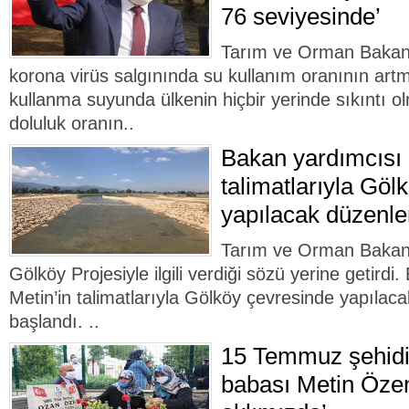
76 seviyesinde’
Tarım ve Orman Bakan 
korona virüs salgınında su kullanım oranının ar
kullanma suyunda ülkenin hiçbir yerinde sıkıntı ol
doluluk oranın..
Bakan yardımcısı 
talimatlarıyla Göl
yapılacak düzenle
Tarım ve Orman Bakan 
Gölköy Projesiyle ilgili verdiği sözü yerine getird
Metin’in talimatlarıyla Gölköy çevresinde yapıla
başlandı. ..
15 Temmuz şehidi
babası Metin Öze