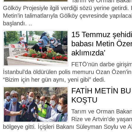
Tarım ve Orman Bakan 
Gölköy Projesiyle ilgili verdiği sözü yerine getird
Metin’in talimatlarıyla Gölköy çevresinde yapıla
başlandı. ..
15 Temmuz şehidi
babası Metin Öze
aklımızda’
FETÖ'nün darbe girişim
İstanbul’da öldürülen polis memuru Ozan Özen’i
“Bizim için her gün aynı, yeni gibi” dedi.
FATİH METİN BU
KOŞTU
Tarım ve Orman Bakan 
Rize ve Artvin’de yaşan
bölgeye gitti. İçişleri Bakanı Süleyman Soylu ve 