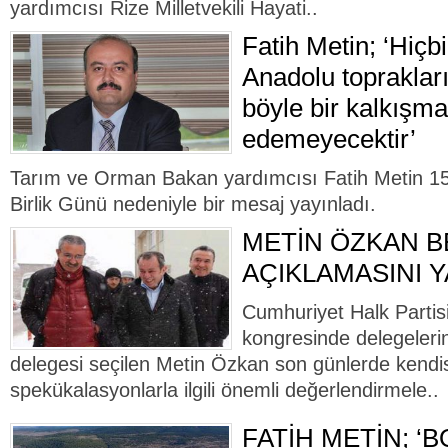
yardımcısı Rize Milletvekili Hayati..
Fatih Metin; ‘Hiçb
Anadolu topraklar
böyle bir kalkışm
edemeyecektir’
Tarım ve Orman Bakan yardımcısı Fatih Metin 
Birlik Günü nedeniyle bir mesaj yayınladı.
METİN ÖZKAN 
AÇIKLAMASINI Y
Cumhuriyet Halk Partisi
kongresinde delegelerin
delegesi seçilen Metin Özkan son günlerde kendi
spekükalasyonlarla ilgili önemli değerlendirmele..
FATİH METİN; ‘B