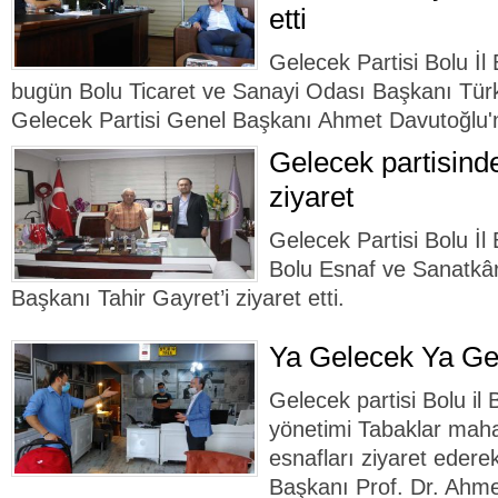
etti
Gelecek Partisi Bolu İ
bugün Bolu Ticaret ve Sanayi Odası Başkanı Türke
Gelecek Partisi Genel Başkanı Ahmet Davutoğlu'nun
Gelecek partisind
ziyaret
Gelecek Partisi Bolu İ
Bolu Esnaf ve Sanatkârl
Başkanı Tahir Gayret’i ziyaret etti.
Ya Gelecek Ya Ge
Gelecek partisi Bolu i
yönetimi Tabaklar maha
esnafları ziyaret edere
Başkanı Prof. Dr. Ahm