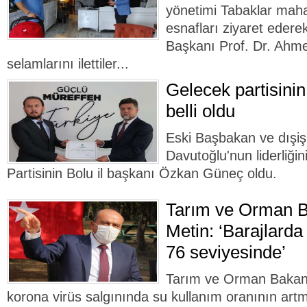
yönetimi Tabaklar maha
esnafları ziyaret edere
Başkanı Prof. Dr. Ahm
selamlarını ilettiler...
Gelecek partisinin
belli oldu
Eski Başbakan ve dışiş
Davutoğlu'nun liderliği
Partisinin Bolu il başkanı Özkan Güneç oldu.
Tarım ve Orman B
Metin: ‘Barajlarda
76 seviyesinde’
Tarım ve Orman Bakan 
korona virüs salgınında su kullanım oranının ar