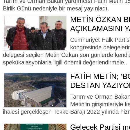
Tarım ve Orman Bakan yardımcısı Fatih Metin 
Birlik Günü nedeniyle bir mesaj yayınladı.
METİN ÖZKAN 
AÇIKLAMASINI Y
Cumhuriyet Halk Partisi
kongresinde delegelerin
delegesi seçilen Metin Özkan son günlerde kendi
spekükalasyonlarla ilgili önemli değerlendirmele..
FATİH METİN; ‘B
DESTAN YAZIYO
Tarım ve Orman Bakan 
Metin’in girişimleriyle 
ihalesi gerçekleşen Tekke Barajı 2022 yılında hiz
Gelecek Partisi me