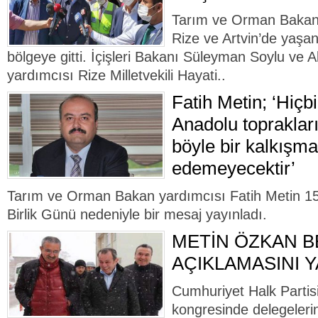
Tarım ve Orman Bakan 
Rize ve Artvin’de yaşan
bölgeye gitti. İçişleri Bakanı Süleyman Soylu ve 
yardımcısı Rize Milletvekili Hayati..
Fatih Metin; ‘Hiçb
Anadolu topraklar
böyle bir kalkışm
edemeyecektir’
Tarım ve Orman Bakan yardımcısı Fatih Metin 
Birlik Günü nedeniyle bir mesaj yayınladı.
METİN ÖZKAN 
AÇIKLAMASINI Y
Cumhuriyet Halk Partisi
kongresinde delegelerin