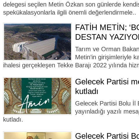
delegesi seçilen Metin Özkan son günlerde kendi
spekükalasyonlarla ilgili önemli değerlendirmele..
FATİH METİN; ‘B
DESTAN YAZIYO
Tarım ve Orman Bakan 
Metin’in girişimleriyle 
ihalesi gerçekleşen Tekke Barajı 2022 yılında hiz
Gelecek Partisi me
kutladı
Gelecek Partisi Bolu İ
yayınladığı yazılı mesaj
kutladı.
Gelecek Partisi Bo