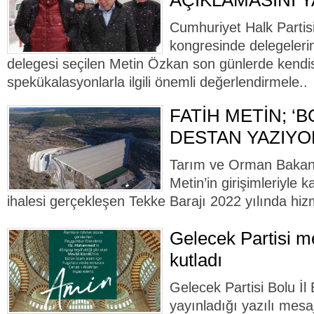
AÇIKLAMASINI Y
Cumhuriyet Halk Partisi
kongresinde delegelerin
delegesi seçilen Metin Özkan son günlerde kendi
spekükalasyonlarla ilgili önemli değerlendirmele..
FATİH METİN; ‘B
DESTAN YAZIYO
Tarım ve Orman Bakan 
Metin’in girişimleriyle 
ihalesi gerçekleşen Tekke Barajı 2022 yılında hiz
Gelecek Partisi me
kutladı
Gelecek Partisi Bolu İ
yayınladığı yazılı mesaj