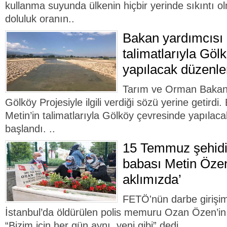
kullanma suyunda ülkenin hiçbir yerinde sıkıntı ol
doluluk oranın..
Bakan yardımcısı 
talimatlarıyla Göl
yapılacak düzenle
Tarım ve Orman Bakan 
Gölköy Projesiyle ilgili verdiği sözü yerine getird
Metin’in talimatlarıyla Gölköy çevresinde yapıla
başlandı. ..
15 Temmuz şehidi
babası Metin Öze
aklımızda’
FETÖ'nün darbe girişim
İstanbul’da öldürülen polis memuru Ozan Özen’i
“Bizim için her gün aynı, yeni gibi” dedi.