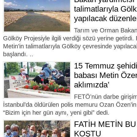
talimatlarıyla Göl
yapılacak düzenle
Tarım ve Orman Bakan 
Gölköy Projesiyle ilgili verdiği sözü yerine getird
Metin’in talimatlarıyla Gölköy çevresinde yapıla
başlandı. ..
15 Temmuz şehidi
babası Metin Öze
aklımızda’
FETÖ'nün darbe girişim
İstanbul’da öldürülen polis memuru Ozan Özen’i
“Bizim için her gün aynı, yeni gibi” dedi.
FATİH METİN BU
KOŞTU