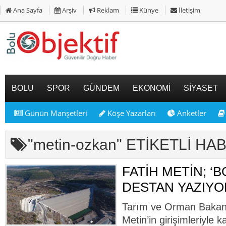
Ana Sayfa
Arşiv
Reklam
Künye
İletişim
BOLU
SPOR
GÜNDEM
EKONOMİ
SİYASET
Günün Manşetleri
Köşe Yazarları
Anketler
"metin-ozkan" ETİKETLİ H
FATİH METİN; ‘B
DESTAN YAZIYO
Tarım ve Orman Bakan 
Metin’in girişimleriyle 