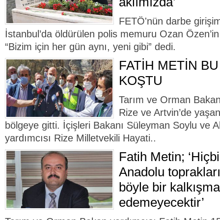
aklımızda’
FETÖ'nün darbe girişim
İstanbul’da öldürülen polis memuru Ozan Özen’i
“Bizim için her gün aynı, yeni gibi” dedi.
FATİH METİN BU
KOŞTU
Tarım ve Orman Bakan 
Rize ve Artvin’de yaşan
bölgeye gitti. İçişleri Bakanı Süleyman Soylu ve 
yardımcısı Rize Milletvekili Hayati..
Fatih Metin; ‘Hiçb
Anadolu topraklar
böyle bir kalkışm
edemeyecektir’