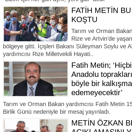
FATİH METİN BU
KOŞTU
Tarım ve Orman Bakan 
Rize ve Artvin’de yaşan
bölgeye gitti. İçişleri Bakanı Süleyman Soylu ve 
yardımcısı Rize Milletvekili Hayati..
Fatih Metin; ‘Hiçb
Anadolu topraklar
böyle bir kalkışm
edemeyecektir’
Tarım ve Orman Bakan yardımcısı Fatih Metin 
Birlik Günü nedeniyle bir mesaj yayınladı.
METİN ÖZKAN 