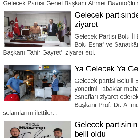
Gelecek Partisi Genel Başkanı Ahmet Davutoğlu'nun
Gelecek partisind
ziyaret
Gelecek Partisi Bolu İ
Bolu Esnaf ve Sanatkârl
Başkanı Tahir Gayret’i ziyaret etti.
Ya Gelecek Ya Ge
Gelecek partisi Bolu i
yönetimi Tabaklar maha
esnafları ziyaret edere
Başkanı Prof. Dr. Ahm
selamlarını ilettiler...
Gelecek partisinin
belli oldu