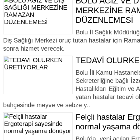
BOLU AĞIZ VE D
MERKEZİNE RA
DÜZENLEMESİ
Bolu İl Sağlık Müdürlü
Diş Sağlığı Merkezi oruç tutan hastalar için Ram
sonra hizmet verecek.
TEDAVİ OLURK
Bolu İli Kamu Hastanele
Sekreterliğine bağlı İz
Hastalıkları Eğitim ve
yatan hastalar tedavi 
bahçesinde meyve ve sebze y..
Felçli hastalar Er
normal yaşama d
Bolu’da, yeni açılan Er