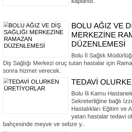
kaplandı.
BOLU AĞIZ VE D
MERKEZİNE RA
DÜZENLEMESİ
Bolu İl Sağlık Müdürlü
Diş Sağlığı Merkezi oruç tutan hastalar için Ram
sonra hizmet verecek.
TEDAVİ OLURK
Bolu İli Kamu Hastanele
Sekreterliğine bağlı İz
Hastalıkları Eğitim ve
yatan hastalar tedavi 
bahçesinde meyve ve sebze y..