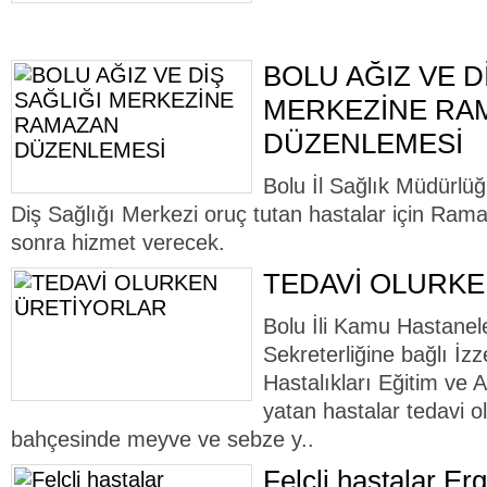
BOLU AĞIZ VE D
MERKEZİNE RA
DÜZENLEMESİ
Bolu İl Sağlık Müdürlü
Diş Sağlığı Merkezi oruç tutan hastalar için Ram
sonra hizmet verecek.
TEDAVİ OLURK
Bolu İli Kamu Hastanele
Sekreterliğine bağlı İz
Hastalıkları Eğitim ve
yatan hastalar tedavi 
bahçesinde meyve ve sebze y..
Felçli hastalar Er