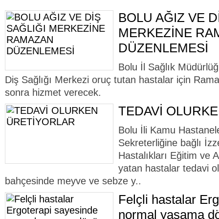
BOLU AĞIZ VE D
MERKEZİNE RA
DÜZENLEMESİ
Bolu İl Sağlık Müdürlü
Diş Sağlığı Merkezi oruç tutan hastalar için Ram
sonra hizmet verecek.
TEDAVİ OLURK
Bolu İli Kamu Hastanele
Sekreterliğine bağlı İz
Hastalıkları Eğitim ve
yatan hastalar tedavi 
bahçesinde meyve ve sebze y..
Felçli hastalar Er
normal yaşama d