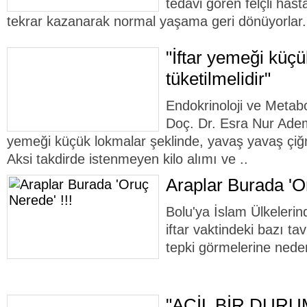
tedavi gören felçli hasta
tekrar kazanarak normal yaşama geri dönüyorlar.
"İftar yemeği küçü
tüketilmelidir"
Endokrinoloji ve Metabo
Doç. Dr. Esra Nur Ademo
yemeği küçük lokmalar şeklinde, yavaş yavaş çiğn
Aksi takdirde istenmeyen kilo alımı ve ..
Araplar Burada 'Or
Bolu'ya İslam Ülkelerin
iftar vaktindeki bazı ta
tepki görmelerine nede
"ACİL BİR DUR