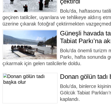
çektirdi
Bolu’da, haftasonu tatil
geçiren tatilciler, uyarılara ve tehlikeye aldırış 
üzerine çıkarak fotoğraf çektirmekten vazgeçmedi
Güneşli havada tat
Tabiat Parkı’na akı
Bolu’da önemli turizm 
Parkı, hafta sonunda g
çıkarmak için gelen tatilcilerle doldu.
Donan gölün tadı 
Bolu’da, binlerce kişinin
Gölcük Tabiat Parkları’
kaplandı.