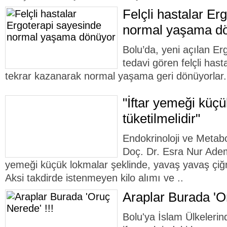
Felçli hastalar Er
normal yaşama d
Bolu’da, yeni açılan Er
tedavi gören felçli hasta
tekrar kazanarak normal yaşama geri dönüyorlar.
"İftar yemeği küçü
tüketilmelidir"
Endokrinoloji ve Metabo
Doç. Dr. Esra Nur Ademo
yemeği küçük lokmalar şeklinde, yavaş yavaş çiğn
Aksi takdirde istenmeyen kilo alımı ve ..
Araplar Burada 'Or
Bolu'ya İslam Ülkelerin