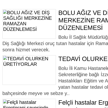
BOLU AĞIZ VE D
MERKEZİNE RA
DÜZENLEMESİ
Bolu İl Sağlık Müdürlü
Diş Sağlığı Merkezi oruç tutan hastalar için Ram
sonra hizmet verecek.
TEDAVİ OLURK
Bolu İli Kamu Hastanele
Sekreterliğine bağlı İz
Hastalıkları Eğitim ve
yatan hastalar tedavi 
bahçesinde meyve ve sebze y..
Felçli hastalar Er