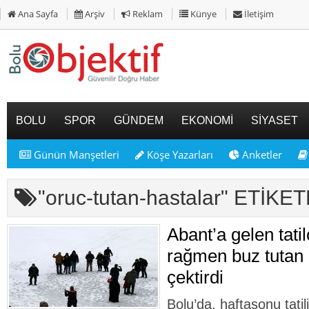
Ana Sayfa
Arşiv
Reklam
Künye
İletişim
BOLU
SPOR
GÜNDEM
EKONOMİ
SİYASET
Günün Manşetleri
Köşe Yazarları
Anketler
"oruc-tutan-hastalar" ETİK
Abant’a gelen tatil
rağmen buz tutan 
çektirdi
Bolu’da, haftasonu tatil