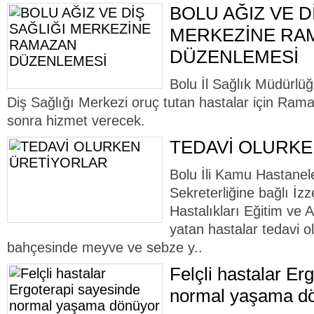
BOLU AĞIZ VE D
MERKEZİNE RA
DÜZENLEMESİ
Bolu İl Sağlık Müdürlü
Diş Sağlığı Merkezi oruç tutan hastalar için Ram
sonra hizmet verecek.
TEDAVİ OLURK
Bolu İli Kamu Hastanele
Sekreterliğine bağlı İz
Hastalıkları Eğitim ve
yatan hastalar tedavi 
bahçesinde meyve ve sebze y..
Felçli hastalar Er
normal yaşama d