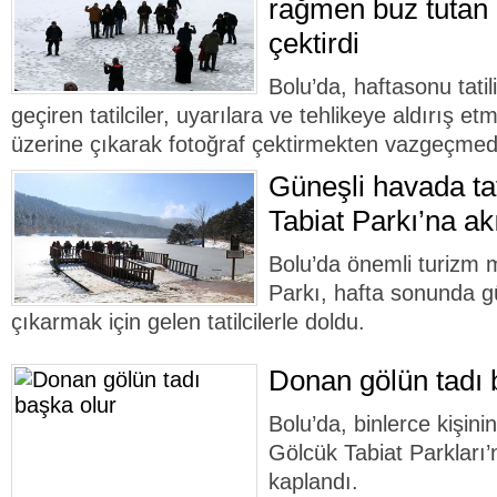
rağmen buz tutan 
çektirdi
Bolu’da, haftasonu tatil
geçiren tatilciler, uyarılara ve tehlikeye aldırış 
üzerine çıkarak fotoğraf çektirmekten vazgeçmedi
Güneşli havada tat
Tabiat Parkı’na akı
Bolu’da önemli turizm 
Parkı, hafta sonunda g
çıkarmak için gelen tatilcilerle doldu.
Donan gölün tadı 
Bolu’da, binlerce kişinin
Gölcük Tabiat Parkları’
kaplandı.