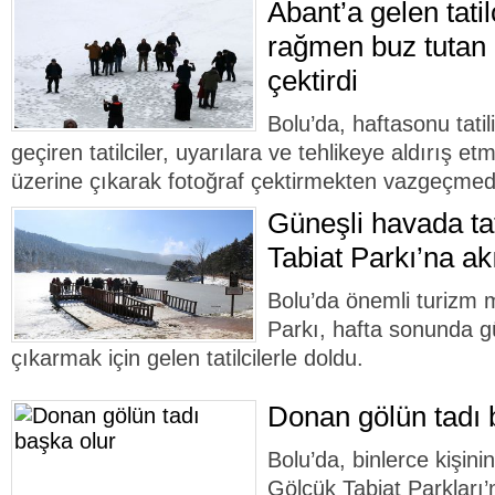
Abant’a gelen tatil
rağmen buz tutan 
çektirdi
Bolu’da, haftasonu tatil
geçiren tatilciler, uyarılara ve tehlikeye aldırış 
üzerine çıkarak fotoğraf çektirmekten vazgeçmedi
Güneşli havada tat
Tabiat Parkı’na akı
Bolu’da önemli turizm 
Parkı, hafta sonunda g
çıkarmak için gelen tatilcilerle doldu.
Donan gölün tadı 
Bolu’da, binlerce kişinin
Gölcük Tabiat Parkları’