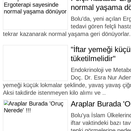
normal yaşama d
Bolu’da, yeni açılan Er
tedavi gören felçli hasta
tekrar kazanarak normal yaşama geri dönüyorlar.
"İftar yemeği küçü
tüketilmelidir"
Endokrinoloji ve Metabo
Doç. Dr. Esra Nur Ademo
yemeği küçük lokmalar şeklinde, yavaş yavaş çiğn
Aksi takdirde istenmeyen kilo alımı ve ..
Araplar Burada 'Or
Bolu'ya İslam Ülkelerin
iftar vaktindeki bazı ta
tepki görmelerine nede