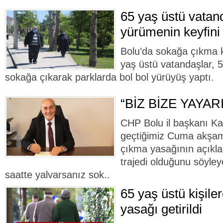
65 yaş üstü vatan
yürümenin keyfini
Bolu’da sokağa çıkma kı
yaş üstü vatandaşlar, 5
sokağa çıkarak parklarda bol bol yürüyüş yaptı.
“BİZ BİZE YAYA
CHP Bolu il başkanı K
geçtiğimiz Cuma akşamı
çıkma yasağının açıkla
trajedi olduğunu söyley
saatte yalvarsanız sok..
65 yaş üstü kişil
yasağı getirildi