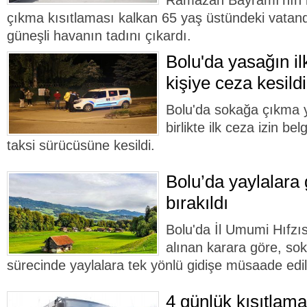
Ramazan Bayramı'nın 
çıkma kısıtlaması kalkan 65 yaş üstündeki vatan
güneşli havanın tadını çıkardı.
Bolu'da yasağın il
kişiye ceza kesildi
Bolu'da sokağa çıkma 
birlikte ilk ceza izin be
taksi sürücüsüne kesildi.
Bolu’da yaylalara 
bırakıldı
Bolu'da İl Umumi Hıfzı
alınan karara göre, so
sürecinde yaylalara tek yönlü gidişe müsaade edil
4 günlük kısıtlama