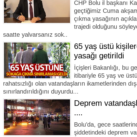
CHP Bolu il başkanı K
geçtiğimiz Cuma akşamı
çıkma yasağının açıkla
trajedi olduğunu söyley
saatte yalvarsanız sok..
65 yaş üstü kişil
yasağı getirildi
İçişleri Bakanlığı, bu g
itibariyle 65 yaş ve üst
rahatsızlığı olan vatandaşların ikametlerinden dış
sınırlandırıldığını duyurdu...
Deprem vatandaşla
....
Bolu’da, gece saatleri
şiddetindeki deprem va