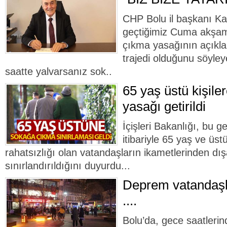
CHP Bolu il başkanı K
geçtiğimiz Cuma akşamı
çıkma yasağının açıkla
trajedi olduğunu söyley
saatte yalvarsanız sok..
65 yaş üstü kişil
yasağı getirildi
İçişleri Bakanlığı, bu g
itibariyle 65 yaş ve üst
rahatsızlığı olan vatandaşların ikametlerinden dış
sınırlandırıldığını duyurdu...
Deprem vatandaşla
....
Bolu’da, gece saatleri