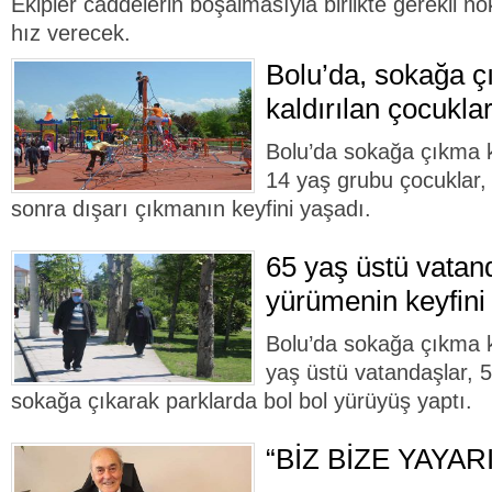
Ekipler caddelerin boşalmasıyla birlikte gerekli no
hız verecek.
Bolu’da, sokağa ç
kaldırılan çocukla
Bolu’da sokağa çıkma kı
14 yaş grubu çocuklar,
sonra dışarı çıkmanın keyfini yaşadı.
65 yaş üstü vatan
yürümenin keyfini
Bolu’da sokağa çıkma kı
yaş üstü vatandaşlar, 5
sokağa çıkarak parklarda bol bol yürüyüş yaptı.
“BİZ BİZE YAYA