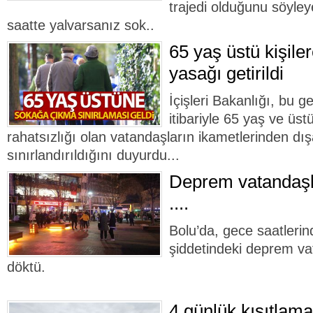
trajedi olduğunu söyley
saatte yalvarsanız sok..
65 yaş üstü kişil
yasağı getirildi
İçişleri Bakanlığı, bu g
itibariyle 65 yaş ve üst
rahatsızlığı olan vatandaşların ikametlerinden dış
sınırlandırıldığını duyurdu...
Deprem vatandaşla
....
Bolu’da, gece saatleri
şiddetindeki deprem va
döktü.
4 günlük kısıtlam