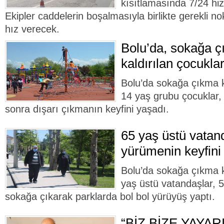
kısıtlamasında 7/24 hi
Ekipler caddelerin boşalmasıyla birlikte gerekli no
hız verecek.
Bolu’da, sokağa ç
kaldırılan çocukla
Bolu’da sokağa çıkma kı
14 yaş grubu çocuklar,
sonra dışarı çıkmanın keyfini yaşadı.
65 yaş üstü vatan
yürümenin keyfini
Bolu’da sokağa çıkma kı
yaş üstü vatandaşlar, 5
sokağa çıkarak parklarda bol bol yürüyüş yaptı.
“BİZ BİZE YAYA