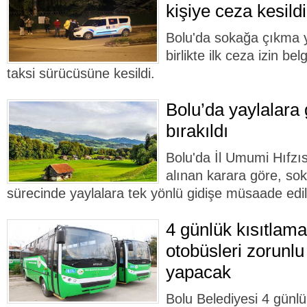
kişiye ceza kesildi
Bolu'da sokağa çıkma 
birlikte ilk ceza izin be
taksi sürücüsüne kesildi.
Bolu’da yaylalara 
bırakıldı
Bolu'da İl Umumi Hıfzı
alınan karara göre, so
sürecinde yaylalara tek yönlü gidişe müsaade edil
4 günlük kısıtlama
otobüsleri zorunlu 
yapacak
Bolu Belediyesi 4 günl