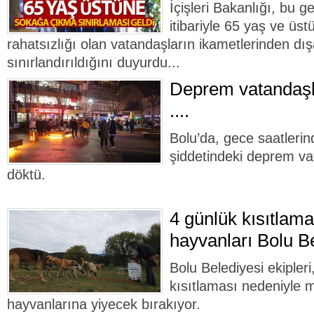
İçişleri Bakanlığı, bu g
itibariyle 65 yaş ve üst
rahatsızlığı olan vatandaşların ikametlerinden dış
sınırlandırıldığını duyurdu...
Deprem vatandaşla
....
Bolu’da, gece saatleri
şiddetindeki deprem va
döktü.
4 günlük kısıtlam
hayvanları Bolu B
Bolu Belediyesi ekipler
kısıtlaması nedeniyle 
hayvanlarına yiyecek bırakıyor.