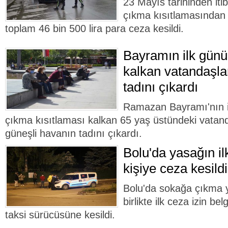
23 Mayıs tarihinden it
çıkma kısıtlamasından 
toplam 46 bin 500 lira para ceza kesildi.
Bayramın ilk günü
kalkan vatandaşla
tadını çıkardı
Ramazan Bayramı'nın 
çıkma kısıtlaması kalkan 65 yaş üstündeki vatan
güneşli havanın tadını çıkardı.
Bolu'da yasağın il
kişiye ceza kesildi
Bolu'da sokağa çıkma 
birlikte ilk ceza izin be
taksi sürücüsüne kesildi.