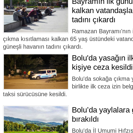
Bayramın ilk günü
kalkan vatandaşla
tadını çıkardı
Ramazan Bayramı'nın 
çıkma kısıtlaması kalkan 65 yaş üstündeki vatan
güneşli havanın tadını çıkardı.
Bolu'da yasağın il
kişiye ceza kesildi
Bolu'da sokağa çıkma 
birlikte ilk ceza izin be
taksi sürücüsüne kesildi.
Bolu’da yaylalara 
bırakıldı
Bolu'da İl Umumi Hıfzı