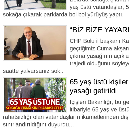
yaş üstü vatandaşlar, 5
sokağa çıkarak parklarda bol bol yürüyüş yaptı.
“BİZ BİZE YAYA
CHP Bolu il başkanı K
geçtiğimiz Cuma akşamı
çıkma yasağının açıkla
trajedi olduğunu söyley
saatte yalvarsanız sok..
65 yaş üstü kişil
yasağı getirildi
İçişleri Bakanlığı, bu g
itibariyle 65 yaş ve üst
rahatsızlığı olan vatandaşların ikametlerinden dış
sınırlandırıldığını duyurdu...