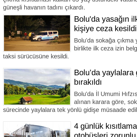
güneşli havanın tadını çıkardı.
Bolu'da yasağın il
kişiye ceza kesildi
Bolu'da sokağa çıkma 
birlikte ilk ceza izin be
taksi sürücüsüne kesildi.
Bolu’da yaylalara 
bırakıldı
Bolu'da İl Umumi Hıfzı
alınan karara göre, so
sürecinde yaylalara tek yönlü gidişe müsaade edil
4 günlük kısıtlama
otobüsleri zorunlu 