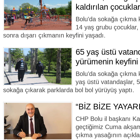
kaldırılan çocukla
Bolu’da sokağa çıkma kı
14 yaş grubu çocuklar,
sonra dışarı çıkmanın keyfini yaşadı.
65 yaş üstü vatan
yürümenin keyfini
Bolu’da sokağa çıkma kı
yaş üstü vatandaşlar, 5
sokağa çıkarak parklarda bol bol yürüyüş yaptı.
“BİZ BİZE YAYA
CHP Bolu il başkanı K
geçtiğimiz Cuma akşamı
çıkma yasağının açıkla