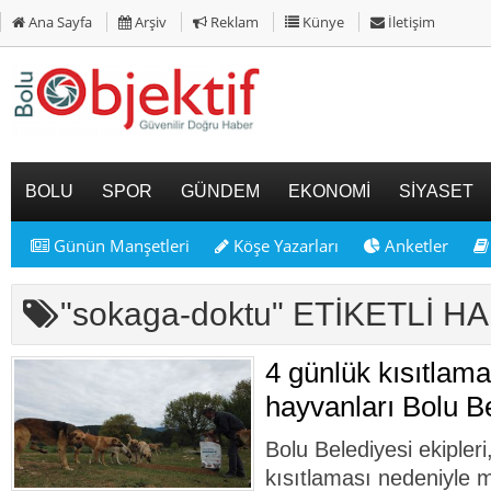
Ana Sayfa
Arşiv
Reklam
Künye
İletişim
BOLU
SPOR
GÜNDEM
EKONOMİ
SİYASET
Günün Manşetleri
Köşe Yazarları
Anketler
"sokaga-doktu" ETİKETLİ 
4 günlük kısıtlam
hayvanları Bolu B
Bolu Belediyesi ekipler
kısıtlaması nedeniyle 