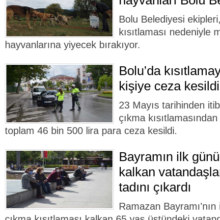
hayvanları Bolu B
Bolu Belediyesi ekipler
kısıtlaması nedeniyle 
hayvanlarına yiyecek bırakıyor.
Bolu’da kısıtlam
kişiye ceza kesildi
23 Mayıs tarihinden it
çıkma kısıtlamasından 
toplam 46 bin 500 lira para ceza kesildi.
Bayramın ilk günü
kalkan vatandaşla
tadını çıkardı
Ramazan Bayramı'nın 
çıkma kısıtlaması kalkan 65 yaş üstündeki vatan