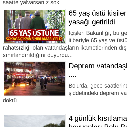
saatte yalvarsanız sok..
65 yaş üstü kişil
yasağı getirildi
İçişleri Bakanlığı, bu g
itibariyle 65 yaş ve üst
rahatsızlığı olan vatandaşların ikametlerinden dış
sınırlandırıldığını duyurdu...
Deprem vatandaşla
....
Bolu’da, gece saatleri
şiddetindeki deprem va
döktü.
4 günlük kısıtlam