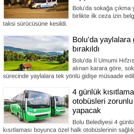
Bolu'da sokağa çıkma 
birlikte ilk ceza izin be
taksi sürücüsüne kesildi.
Bolu’da yaylalara 
bırakıldı
Bolu'da İl Umumi Hıfzı
alınan karara göre, so
sürecinde yaylalara tek yönlü gidişe müsaade edil
4 günlük kısıtlama
otobüsleri zorunlu 
yapacak
Bolu Belediyesi 4 günl
kısıtlaması boyunca özel halk otobüslerinin sağlık