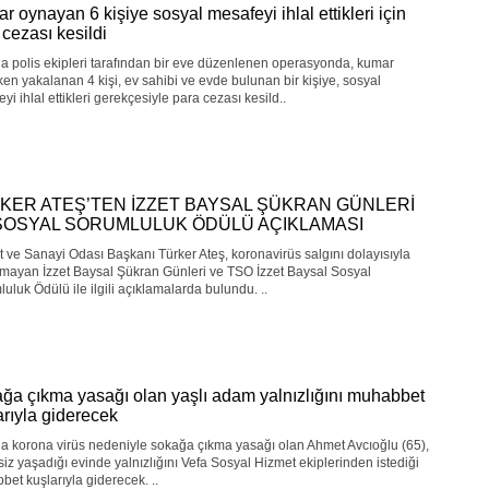
r oynayan 6 kişiye sosyal mesafeyi ihlal ettikleri için
 cezası kesildi
a polis ekipleri tarafından bir eve düzenlenen operasyonda, kumar
en yakalanan 4 kişi, ev sahibi ve evde bulunan bir kişiye, sosyal
yi ihlal ettikleri gerekçesiyle para cezası kesild..
KER ATEŞ’TEN İZZET BAYSAL ŞÜKRAN GÜNLERİ
SOSYAL SORUMLULUK ÖDÜLÜ AÇIKLAMASI
t ve Sanayi Odası Başkanı Türker Ateş, koronavirüs salgını dolayısıyla
mayan İzzet Baysal Şükran Günleri ve TSO İzzet Baysal Sosyal
uluk Ödülü ile ilgili açıklamalarda bulundu. ..
ğa çıkma yasağı olan yaşlı adam yalnızlığını muhabbet
arıyla giderecek
a korona virüs nedeniyle sokağa çıkma yasağı olan Ahmet Avcıoğlu (65),
iz yaşadığı evinde yalnızlığını Vefa Sosyal Hizmet ekiplerinden istediği
et kuşlarıyla giderecek. ..