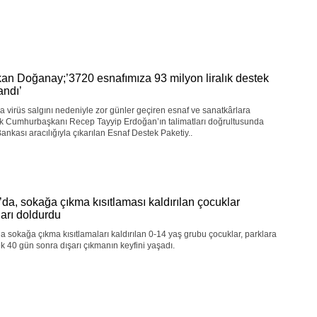
an Doğanay;’3720 esnafımıza 93 milyon liralık destek
andı’
 virüs salgını nedeniyle zor günler geçiren esnaf ve sanatkârlara
ik Cumhurbaşkanı Recep Tayyip Erdoğan’ın talimatları doğrultusunda
ankası aracılığıyla çıkarılan Esnaf Destek Paketiy..
’da, sokağa çıkma kısıtlaması kaldırılan çocuklar
ları doldurdu
a sokağa çıkma kısıtlamaları kaldırılan 0-14 yaş grubu çocuklar, parklara
k 40 gün sonra dışarı çıkmanın keyfini yaşadı.