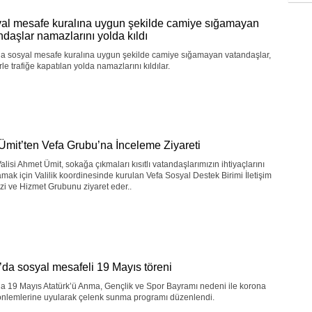
al mesafe kuralına uygun şekilde camiye sığamayan
ndaşlar namazlarını yolda kıldı
da sosyal mesafe kuralına uygun şekilde camiye sığamayan vatandaşlar,
erle trafiğe kapatılan yolda namazlarını kıldılar.
 Ümit’ten Vefa Grubu’na İnceleme Ziyareti
alisi Ahmet Ümit, sokağa çıkmaları kısıtlı vatandaşlarımızın ihtiyaçlarını
amak için Valilik koordinesinde kurulan Vefa Sosyal Destek Birimi İletişim
i ve Hizmet Grubunu ziyaret eder..
’da sosyal mesafeli 19 Mayıs töreni
a 19 Mayıs Atatürk’ü Anma, Gençlik ve Spor Bayramı nedeni ile korona
 önlemlerine uyularak çelenk sunma programı düzenlendi.