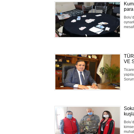
Kuma
para
Bolu’d
oynark
mesafe
TÜR
VE 
Ticare
yapıla
Soruml
Soka
kuşl
Bolu’d
kimses
muhabb