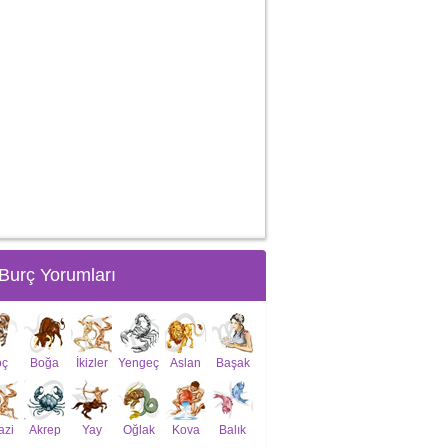
Burç Yorumları
oç
Boğa
İkizler
Yengeç
Aslan
Başak
azi
Akrep
Yay
Oğlak
Kova
Balık