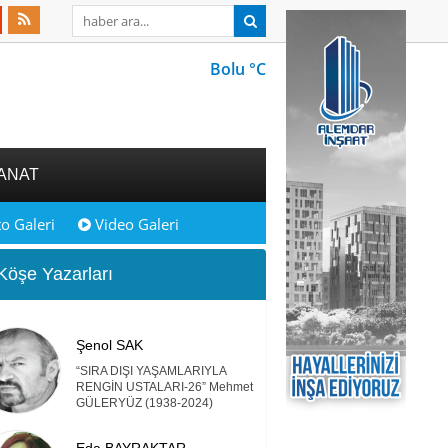
Bolu °C
ANAT
o Galeri
Video Galeri
öşe Yazarları
Şenol SAK
“SIRA DIŞI YAŞAMLARIYLA
RENGİN USTALARI-26” Mehmet
GÜLERYÜZ (1938-2024)