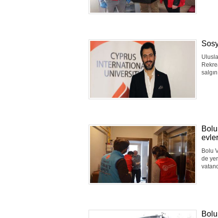
Sosy
Ulusla
Rekre
salgın
Bolu
evle
Bolu V
de yer
vatand
Bolu