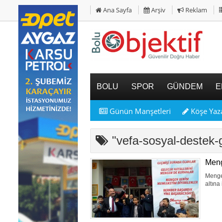
Ana Sayfa
Arşiv
Reklam
BOLU
SPOR
GÜNDEM
E
Günün Manşetleri
Köşe Yaza
"vefa-sosyal-deste
Meng
Mengen
altına