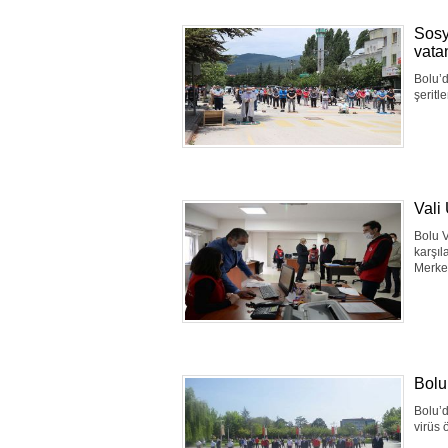
Sosy
vata
Bolu’
şeritl
Vali
Bolu V
karşıl
Merkez
Bolu
Bolu’d
virüs