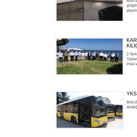
Bolu’d
girişi
geçenl
KAR
KIL
2 Tem
Toplan
imza v
YKS’
Bolu B
desteğ