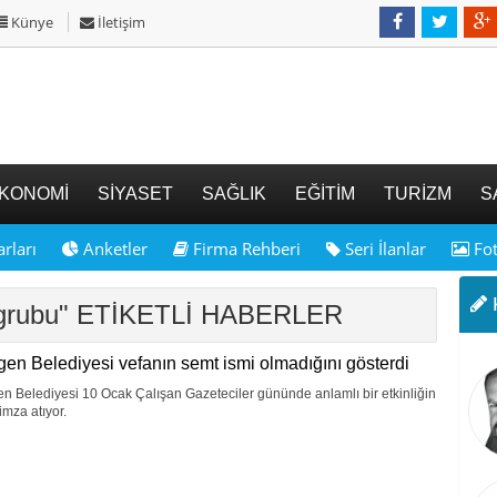
Künye
İletişim
KONOMİ
SİYASET
SAĞLIK
EĞİTİM
TURİZM
S
rları
Anketler
Firma Rehberi
Seri İlanlar
Fot
K
k-grubu" ETİKETLİ HABERLER
en Belediyesi vefanın semt ismi olmadığını gösterdi
 Belediyesi 10 Ocak Çalışan Gazeteciler gününde anlamlı bir etkinliğin
 imza atıyor.