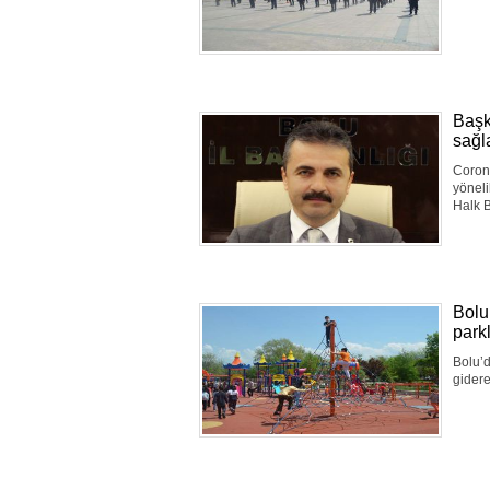
Başk
sağl
Corona
yönel
Halk B
Bolu
park
Bolu’d
gidere