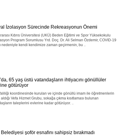
al İzolasyon Sürecinde Rekreasyonun Önemi
rarası Kıbrıs Üniversitesi (UKÜ) Beden Eğitimi ve Spor Yüksekokulu
asyon Program Sorumlusu Yrd. Doç. Dr. Ali Selman Özdemir, COVID-19
ı nedeniyle kendi kendimize zaman geçirmenin, bu ..
’da, 65 yaş üstü vatandaşların ihtiyacını gönüllüler
rine götürüyor
aliliği koordinesinde kurulan ve içinde gönüllü imam ile öğretmenlerin
 aldığı Vefa Hizmet Grubu, sokağa çıkma kısıtlaması bulunan
aşların taleplerini evlerine kadar götürüyor. ..
 Belediyesi şoför esnafını sahipsiz bırakmadı