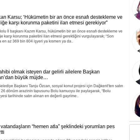
an Karsu; ‘Hükümetin bir an önce esnafı destekleme ve
zliğe karşı korunma paketini ilan etmesi gerekiyor”
olu İl başkanı Kazım Karsu, hükümetin bir an önce esnafı destekleme ve
iğe karşı korunma paketini ilan etmesi gerektiğini vurgulayarak; “Son
a en az 369 bin 804 işyeri ya kısmen ya da..
ahibi olmak isteyen dar gelirli ailelere Başkan
an’dan büyük müjde…
elediye Başkanı Tanju Özcan, sosyal konut projesi için Dağkent’ten satın
n 26 dönüm arazinin tapusunu Bolu kamuoyu ile paylaşarak, “Bolu
yesi tarihinde satın alınan en değerli gayrime..
 vatandaşların “hemen atla” şeklindeki yorumları pes
tti