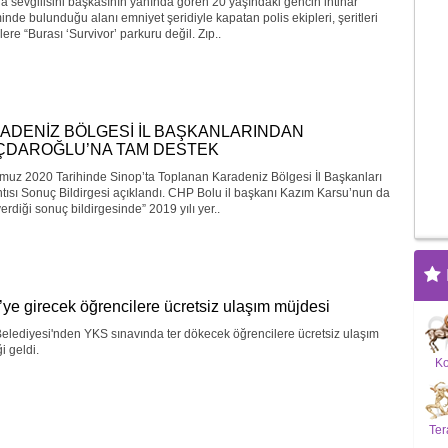
a sevgilisini başkasının yanında gören 20 yaşındaki gencin intihar
minde bulunduğu alanı emniyet şeridiyle kapatan polis ekipleri, şeritleri
ere “Burası ‘Survivor’ parkuru değil. Zıp..
ADENİZ BÖLGESİ İL BAŞKANLARINDAN
IÇDAROĞLU’NA TAM DESTEK
muz 2020 Tarihinde Sinop’ta Toplanan Karadeniz Bölgesi İl Başkanları
tısı Sonuç Bildirgesi açıklandı. CHP Bolu il başkanı Kazım Karsu’nun da
erdiği sonuç bildirgesinde” 2019 yılı yer..
ye girecek öğrencilere ücretsiz ulaşım müjdesi
elediyesi'nden YKS sınavında ter dökecek öğrencilere ücretsiz ulaşım
i geldi.
K
Ter