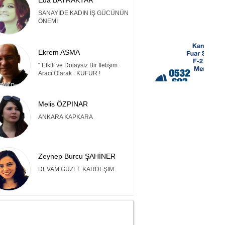
Eda BAYRAKTAR
SANAYİDE KADIN İŞ GÜCÜNÜN
ÖNEMİ
Ekrem ASMA
“ Etkili ve Dolaysız Bir İletişim
Aracı Olarak : KÜFÜR !
Melis ÖZPINAR
ANKARA KAPKARA
Zeynep Burcu ŞAHİNER
DEVAM GÜZEL KARDEŞİM