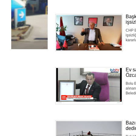
Başk
işsi
CHP B
işsizl
kararl
Ev s
Özc
Bolu B
alına
Beledi
Bazı
dedir