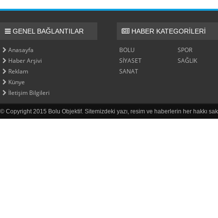
GENEL BAĞLANTILAR
HABER KATEGORİLERİ
Anasayfa
BOLU
SPOR
Haber Arşivi
SİYASET
SAĞLIK
Reklam
SANAT
Künye
İletişim Bilgileri
© Copyright 2015 Bolu Objektif. Sitemizdeki yazı, resim ve haberlerin her hakkı sak