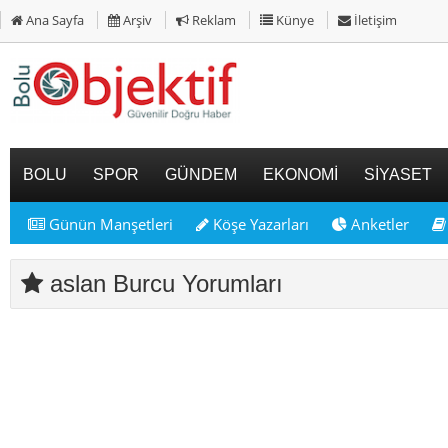
Ana Sayfa
Arşiv
Reklam
Künye
İletişim
BOLU
SPOR
GÜNDEM
EKONOMİ
SİYASET
Günün Manşetleri
Köşe Yazarları
Anketler
aslan Burcu Yorumları