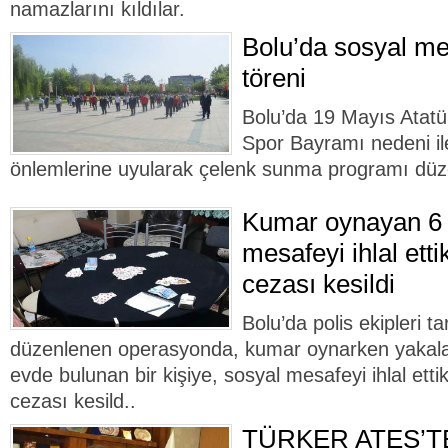
namazlarını kıldılar.
Bolu’da sosyal me
töreni
Bolu’da 19 Mayıs Atatü
Spor Bayramı nedeni il
önlemlerine uyularak çelenk sunma programı düz
Kumar oynayan 6 
mesafeyi ihlal ettik
cezası kesildi
Bolu’da polis ekipleri t
düzenlenen operasyonda, kumar oynarken yakalana
evde bulunan bir kişiye, sosyal mesafeyi ihlal etti
cezası kesild..
TÜRKER ATEŞ’T