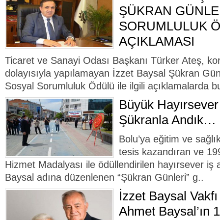
ŞÜKRAN GÜNLER
SORUMLULUK 
AÇIKLAMASI
Ticaret ve Sanayi Odası Başkanı Türker Ateş, kor
dolayısıyla yapılamayan İzzet Baysal Şükran Gün
Sosyal Sorumluluk Ödülü ile ilgili açıklamalarda bu
Büyük Hayırsever 
Şükranla Andık…
Bolu’ya eğitim ve sağlı
tesis kazandıran ve 19
Hizmet Madalyası ile ödüllendirilen hayırsever i
Baysal adına düzenlenen “Şükran Günleri” g..
İzzet Baysal Vakf
Ahmet Baysal’ın 