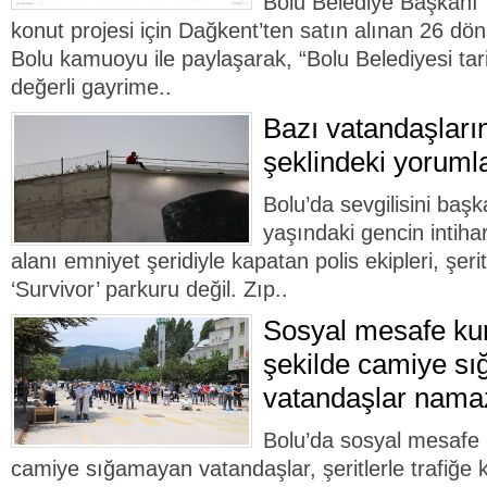
Bolu Belediye Başkanı 
konut projesi için Dağkent’ten satın alınan 26 d
Bolu kamuoyu ile paylaşarak, “Bolu Belediyesi tar
değerli gayrime..
Bazı vatandaşları
şeklindeki yorumla
Bolu’da sevgilisini baş
yaşındaki gencin intiha
alanı emniyet şeridiyle kapatan polis ekipleri, şeri
‘Survivor’ parkuru değil. Zıp..
Sosyal mesafe ku
şekilde camiye s
vatandaşlar namazl
Bolu’da sosyal mesafe 
camiye sığamayan vatandaşlar, şeritlerle trafiğe 