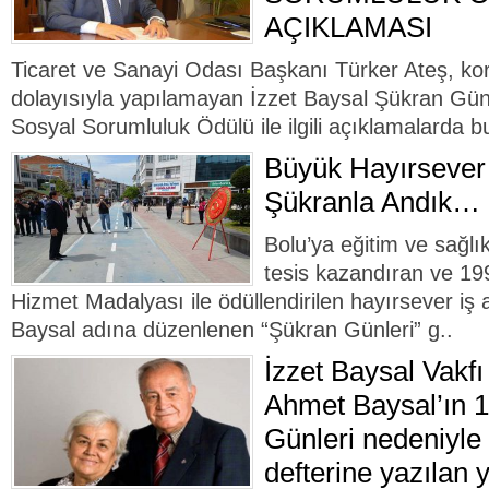
AÇIKLAMASI
Ticaret ve Sanayi Odası Başkanı Türker Ateş, kor
dolayısıyla yapılamayan İzzet Baysal Şükran Gün
Sosyal Sorumluluk Ödülü ile ilgili açıklamalarda bu
Büyük Hayırsever 
Şükranla Andık…
Bolu’ya eğitim ve sağlı
tesis kazandıran ve 19
Hizmet Madalyası ile ödüllendirilen hayırsever i
Baysal adına düzenlenen “Şükran Günleri” g..
İzzet Baysal Vakf
Ahmet Baysal’ın 
Günleri nedeniyle 
defterine yazılan y