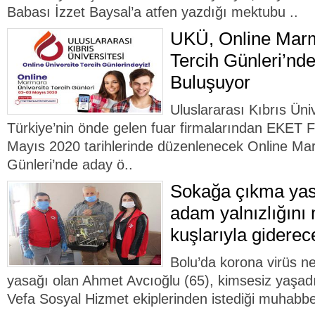
Babası İzzet Baysal’a atfen yazdığı mektubu ..
UKÜ, Online Marm
Tercih Günleri’nd
Buluşuyor
Uluslararası Kıbrıs Üni
Türkiye’nin önde gelen fuar firmalarından EKET F
Mayıs 2020 tarihlerinde düzenlenecek Online Mar
Günleri’nde aday ö..
Sokağa çıkma yasa
adam yalnızlığını
kuşlarıyla giderec
Bolu’da korona virüs n
yasağı olan Ahmet Avcıoğlu (65), kimsesiz yaşadığ
Vefa Sosyal Hizmet ekiplerinden istediği muhabbet