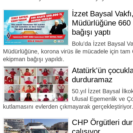
İzzet Baysal Vakfı,
Müdürlüğüne 660 b
bağışı yaptı
Bolu'da İzzet Baysal Va
Müdürlüğüne, korona virüs ile mücadele için tam 6
ekipman bağışı yapıldı.
Atatürk’ün çocukla
durduramaz
50.yıl İzzet Baysal İlko
Ulusal Egemenlik ve Ç
kutlamasını evlerden çıkmayarak gerçekleştiriyor
CHP Örgütleri dur
çalışıyor