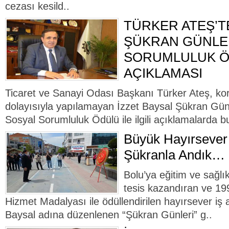
cezası kesild..
TÜRKER ATEŞ’T
ŞÜKRAN GÜNLER
SORUMLULUK 
AÇIKLAMASI
Ticaret ve Sanayi Odası Başkanı Türker Ateş, kor
dolayısıyla yapılamayan İzzet Baysal Şükran Gün
Sosyal Sorumluluk Ödülü ile ilgili açıklamalarda bu
Büyük Hayırsever 
Şükranla Andık…
Bolu’ya eğitim ve sağlı
tesis kazandıran ve 19
Hizmet Madalyası ile ödüllendirilen hayırsever i
Baysal adına düzenlenen “Şükran Günleri” g..