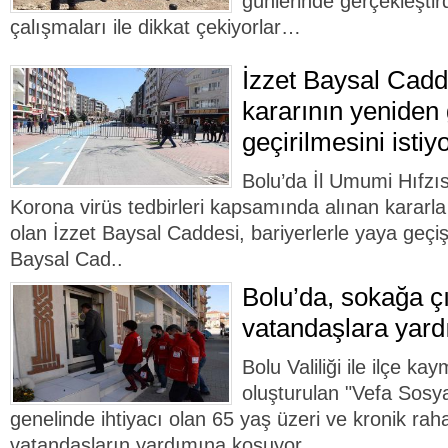
günlerinde gerçekleştir
çalışmaları ile dikkat çekiyorlar…
İzzet Baysal Cadd
kararının yeniden
geçirilmesini istiy
Bolu’da İl Umumi Hıfzı
Korona virüs tedbirleri kapsamında alınan kararla 
olan İzzet Baysal Caddesi, bariyerlerle yaya geçi
Baysal Cad..
Bolu’da, sokağa ç
vatandaşlara yard
Bolu Valiliği ile ilçe k
oluşturulan "Vefa Sosya
genelinde ihtiyacı olan 65 yaş üzeri ve kronik rah
vatandaşların yardımına koşuyor. ..