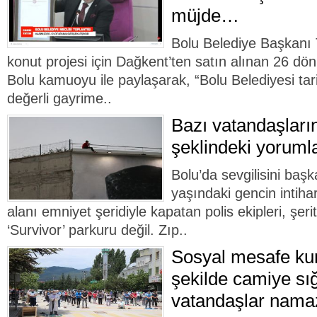
müjde…
Bolu Belediye Başkanı 
konut projesi için Dağkent’ten satın alınan 26 d
Bolu kamuoyu ile paylaşarak, “Bolu Belediyesi tar
değerli gayrime..
Bazı vatandaşları
şeklindeki yorumla
Bolu’da sevgilisini baş
yaşındaki gencin intiha
alanı emniyet şeridiyle kapatan polis ekipleri, şeri
‘Survivor’ parkuru değil. Zıp..
Sosyal mesafe ku
şekilde camiye s
vatandaşlar namazl