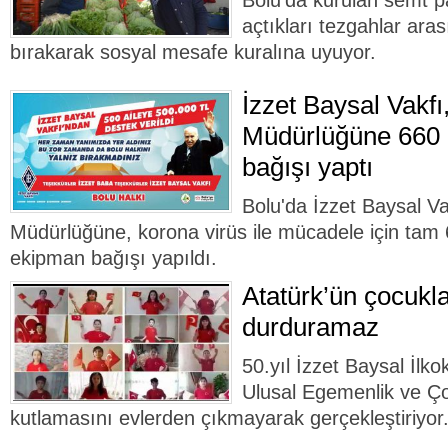
Bolu'da kurulan semt pa
açtıkları tezgahlar ara
bırakarak sosyal mesafe kuralına uyuyor.
İzzet Baysal Vakfı,
Müdürlüğüne 660 b
bağışı yaptı
Bolu'da İzzet Baysal Va
Müdürlüğüne, korona virüs ile mücadele için tam 6
ekipman bağışı yapıldı.
Atatürk’ün çocukla
durduramaz
50.yıl İzzet Baysal İlko
Ulusal Egemenlik ve Ç
kutlamasını evlerden çıkmayarak gerçekleştiriyor