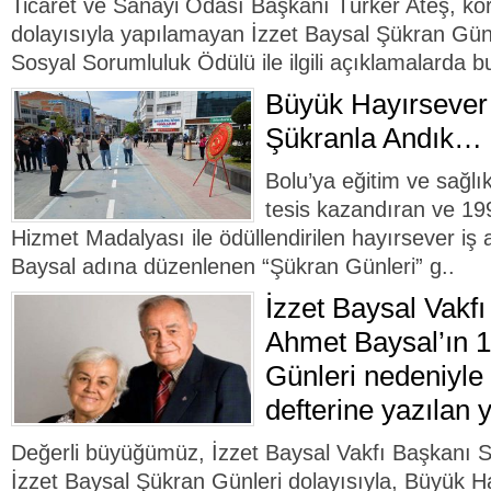
Ticaret ve Sanayi Odası Başkanı Türker Ateş, kor
dolayısıyla yapılamayan İzzet Baysal Şükran Gün
Sosyal Sorumluluk Ödülü ile ilgili açıklamalarda bu
Büyük Hayırsever 
Şükranla Andık…
Bolu’ya eğitim ve sağlı
tesis kazandıran ve 19
Hizmet Madalyası ile ödüllendirilen hayırsever i
Baysal adına düzenlenen “Şükran Günleri” g..
İzzet Baysal Vakf
Ahmet Baysal’ın 
Günleri nedeniyle 
defterine yazılan y
Değerli büyüğümüz, İzzet Baysal Vakfı Başkanı 
İzzet Baysal Şükran Günleri dolayısıyla, Büyük H