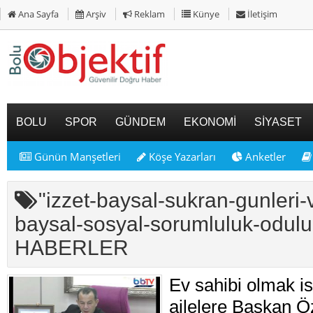
Ana Sayfa
Arşiv
Reklam
Künye
İletişim
BOLU
SPOR
GÜNDEM
EKONOMİ
SİYASET
Günün Manşetleri
Köşe Yazarları
Anketler
"izzet-baysal-sukran-gunleri-v
baysal-sosyal-sorumluluk-odul
HABERLER
Ev sahibi olmak is
ailelere Başkan 