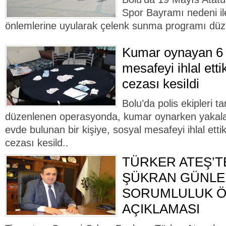
Spor Bayramı nedeni il
önlemlerine uyularak çelenk sunma programı düz
Kumar oynayan 6 
mesafeyi ihlal ettik
cezası kesildi
Bolu’da polis ekipleri t
düzenlenen operasyonda, kumar oynarken yakalana
evde bulunan bir kişiye, sosyal mesafeyi ihlal etti
cezası kesild..
TÜRKER ATEŞ’T
ŞÜKRAN GÜNLER
SORUMLULUK 
AÇIKLAMASI