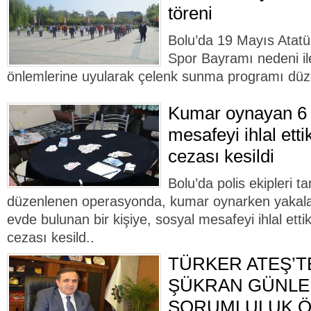
töreni
Bolu’da 19 Mayıs Atatü
Spor Bayramı nedeni il
önlemlerine uyularak çelenk sunma programı düz
Kumar oynayan 6 
mesafeyi ihlal ettik
cezası kesildi
Bolu’da polis ekipleri t
düzenlenen operasyonda, kumar oynarken yakalana
evde bulunan bir kişiye, sosyal mesafeyi ihlal etti
cezası kesild..
TÜRKER ATEŞ’T
ŞÜKRAN GÜNLER
SORUMLULUK 