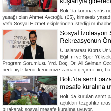
kuşlarıyla giderec
Bolu’da korona virüs n
yasağı olan Ahmet Avcıoğlu (65), kimsesiz yaşadığ
Vefa Sosyal Hizmet ekiplerinden istediği muhabbet
Sosyal İzolasyon 
Rekreasyonun Ö
Uluslararası Kıbrıs Ün
Eğitimi ve Spor Yükse
Program Sorumlusu Yrd. Doç. Dr. Ali Selman Öz
nedeniyle kendi kendimize zaman geçirmenin, bu 
Bolu’da semt paza
mesafe kuralına u
Bolu'da kurulan semt pa
açtıkları tezgahlar ara
bırakarak sosyal mesafe kuralına uyuyor.