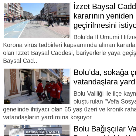
İzzet Baysal Cadd
kararının yeniden
geçirilmesini istiy
Bolu’da İl Umumi Hıfzı
Korona virüs tedbirleri kapsamında alınan kararla 
olan İzzet Baysal Caddesi, bariyerlerle yaya geçi
Baysal Cad..
Bolu’da, sokağa ç
vatandaşlara yard
Bolu Valiliği ile ilçe k
oluşturulan "Vefa Sosya
genelinde ihtiyacı olan 65 yaş üzeri ve kronik rah
vatandaşların yardımına koşuyor. ..
Bolu Bağışçılar Va