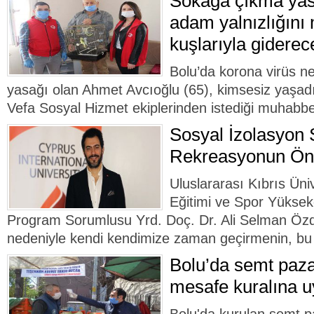
Sokağa çıkma yasa
adam yalnızlığını
kuşlarıyla giderec
Bolu’da korona virüs n
yasağı olan Ahmet Avcıoğlu (65), kimsesiz yaşadığ
Vefa Sosyal Hizmet ekiplerinden istediği muhabbet
Sosyal İzolasyon 
Rekreasyonun Ö
Uluslararası Kıbrıs Ün
Eğitimi ve Spor Yükse
Program Sorumlusu Yrd. Doç. Dr. Ali Selman Öz
nedeniyle kendi kendimize zaman geçirmenin, bu 
Bolu’da semt paza
mesafe kuralına u