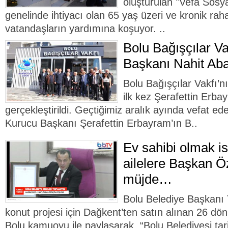
oluşturulan "Vefa Sosya
genelinde ihtiyacı olan 65 yaş üzeri ve kronik rah
vatandaşların yardımına koşuyor. ..
Bolu Bağışçılar Va
Başkanı Nahit Aba
Bolu Bağışçılar Vakfı’n
ilk kez Şerafettin Erb
gerçekleştirildi. Geçtiğimiz aralık ayında vefat ed
Kurucu Başkanı Şerafettin Erbayram’ın B..
Ev sahibi olmak is
ailelere Başkan 
müjde…
Bolu Belediye Başkanı 
konut projesi için Dağkent’ten satın alınan 26 d
Bolu kamuoyu ile paylaşarak, “Bolu Belediyesi tar