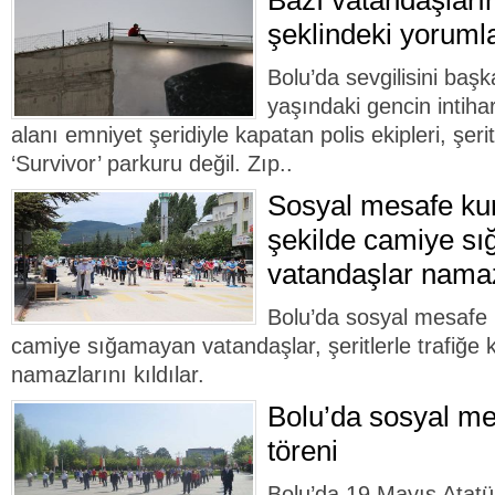
Bazı vatandaşları
şeklindeki yorumla
Bolu’da sevgilisini baş
yaşındaki gencin intiha
alanı emniyet şeridiyle kapatan polis ekipleri, şeri
‘Survivor’ parkuru değil. Zıp..
Sosyal mesafe ku
şekilde camiye s
vatandaşlar namazl
Bolu’da sosyal mesafe 
camiye sığamayan vatandaşlar, şeritlerle trafiğe 
namazlarını kıldılar.
Bolu’da sosyal me
töreni
Bolu’da 19 Mayıs Atatü