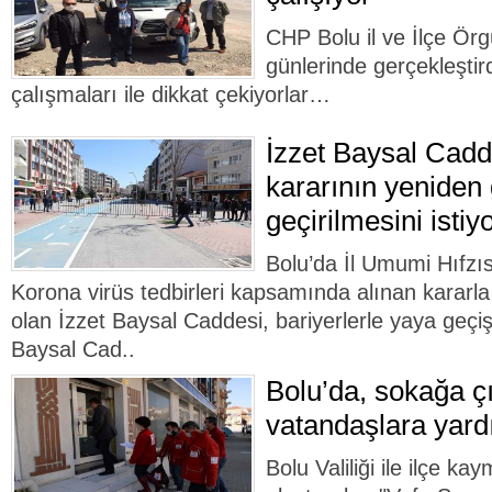
CHP Bolu il ve İlçe Örg
günlerinde gerçekleştir
çalışmaları ile dikkat çekiyorlar…
İzzet Baysal Cadd
kararının yeniden
geçirilmesini istiy
Bolu’da İl Umumi Hıfzı
Korona virüs tedbirleri kapsamında alınan kararla 
olan İzzet Baysal Caddesi, bariyerlerle yaya geçi
Baysal Cad..
Bolu’da, sokağa ç
vatandaşlara yard
Bolu Valiliği ile ilçe k