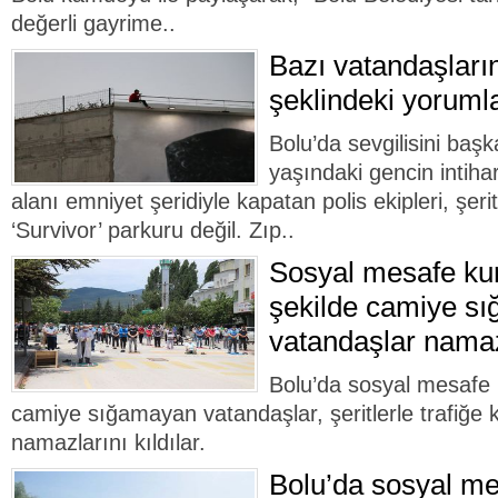
değerli gayrime..
Bazı vatandaşları
şeklindeki yorumla
Bolu’da sevgilisini baş
yaşındaki gencin intiha
alanı emniyet şeridiyle kapatan polis ekipleri, şeri
‘Survivor’ parkuru değil. Zıp..
Sosyal mesafe ku
şekilde camiye s
vatandaşlar namazl
Bolu’da sosyal mesafe 
camiye sığamayan vatandaşlar, şeritlerle trafiğe 
namazlarını kıldılar.
Bolu’da sosyal me