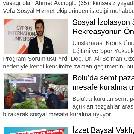
yasağı olan Ahmet Avcıoğlu (65), kimsesiz yaşadığ
Vefa Sosyal Hizmet ekiplerinden istediği muhabbet
Sosyal İzolasyon 
Rekreasyonun Ö
Uluslararası Kıbrıs Ün
Eğitimi ve Spor Yükse
Program Sorumlusu Yrd. Doç. Dr. Ali Selman Öz
nedeniyle kendi kendimize zaman geçirmenin, bu 
Bolu’da semt paza
mesafe kuralına u
Bolu'da kurulan semt pa
açtıkları tezgahlar ara
bırakarak sosyal mesafe kuralına uyuyor.
İzzet Baysal Vakfı,