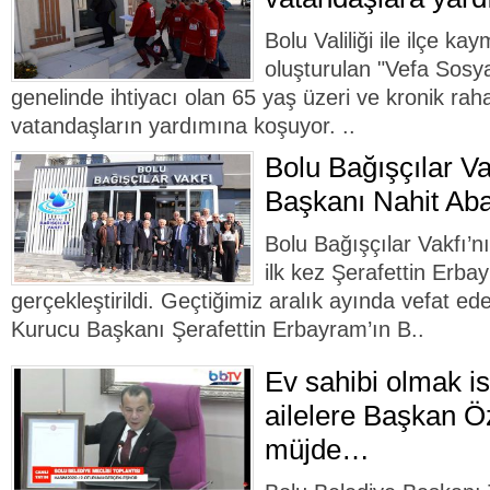
Bolu Valiliği ile ilçe k
oluşturulan "Vefa Sosya
genelinde ihtiyacı olan 65 yaş üzeri ve kronik rah
vatandaşların yardımına koşuyor. ..
Bolu Bağışçılar Va
Başkanı Nahit Aba
Bolu Bağışçılar Vakfı’n
ilk kez Şerafettin Erb
gerçekleştirildi. Geçtiğimiz aralık ayında vefat ed
Kurucu Başkanı Şerafettin Erbayram’ın B..
Ev sahibi olmak is
ailelere Başkan 
müjde…