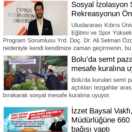
Sosyal İzolasyon 
Rekreasyonun Ö
Uluslararası Kıbrıs Ün
Eğitimi ve Spor Yükse
Program Sorumlusu Yrd. Doç. Dr. Ali Selman Öz
nedeniyle kendi kendimize zaman geçirmenin, bu 
Bolu’da semt paza
mesafe kuralına u
Bolu'da kurulan semt pa
açtıkları tezgahlar ara
bırakarak sosyal mesafe kuralına uyuyor.
İzzet Baysal Vakfı,
Müdürlüğüne 660 b
bağışı yaptı