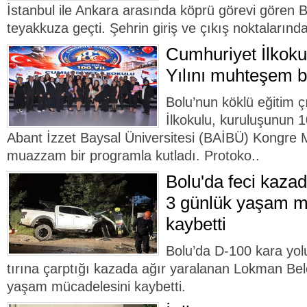
İstanbul ile Ankara arasında köprü görevi gören Bo
teyakkuza geçti. Şehrin giriş ve çıkış noktalarında
Cumhuriyet İlkoku
Yılını muhteşem bir
Bolu’nun köklü eğitim 
İlkokulu, kuruluşunun 
Abant İzzet Baysal Üniversitesi (BAİBÜ) Kongre
muazzam bir programla kutladı. Protoko..
Bolu'da feci kazad
3 günlük yaşam m
kaybetti
Bolu’da D-100 kara yol
tırına çarptığı kazada ağır yaralanan Lokman Be
yaşam mücadelesini kaybetti.