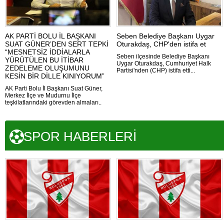
AK PARTİ BOLU İL BAŞKANI
Seben Belediye Başkanı Uygar
SUAT GÜNER’DEN SERT TEPKİ
Oturakdaş, CHP'den istifa et
“MESNETSİZ İDDİALARLA
Seben ilçesinde Belediye Başkanı
YÜRÜTÜLEN BU İTİBAR
Uygar Oturakdaş, Cumhuriyet Halk
ZEDELEME OLUŞUMUNU
Partisi'nden (CHP) istifa etti...
KESİN BİR DİLLE KINIYORUM”
AK Parti Bolu İl Başkanı Suat Güner,
Merkez İlçe ve Mudurnu İlçe
teşkilatlarındaki görevden almaları..
SPOR HABERLERİ