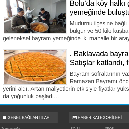
Bolu’da köy halkı
yemeğinde buluşt
Mudurnu ilçesine bağlı
bulgur ve 50 kilo kuşba
geleneksel bayram yemeğinde iki mahalle bir aray
. Baklavada bayram
Satışlar katlandı, 
Bayram sofralarının vaz
Ramazan Bayramı önce
yerini aldı. Artan maliyetlerin etkisiyle fiyatlar yü
da yoğunluk başladı...
GENEL BAĞLANTILAR
HABER KATEGORİLERİ
Anasayfa
BOLU
SPOR