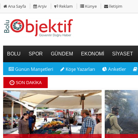
Ana Sayfa
Arşiv
Reklam
Künye
İletişim
BOLU
SPOR
GÜNDEM
EKONOMİ
SİYASET
Günün Manşetleri
Köşe Yazarları
Anketler
SON DAKİKA