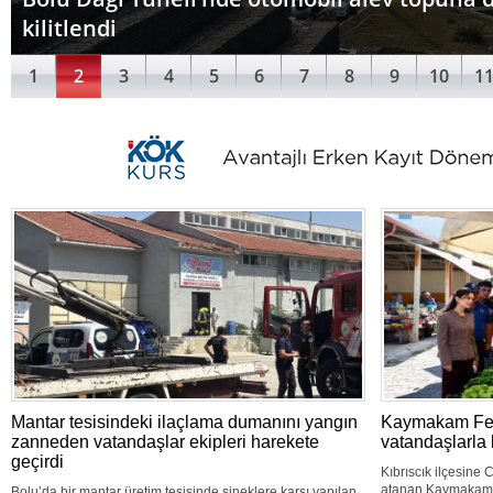
kilitlendi
1
2
3
4
5
6
7
8
9
10
1
Mantar tesisindeki ilaçlama dumanını yangın
Kaymakam Feyz
zanneden vatandaşlar ekipleri harekete
vatandaşlarla 
geçirdi
Kıbrıscık ilçesine
atanan Kaymakam Fe
Bolu’da bir mantar üretim tesisinde sineklere karşı yapılan