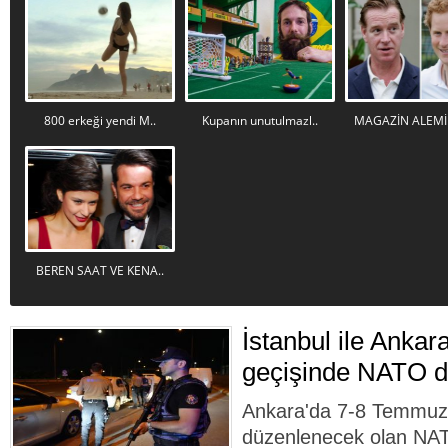
800 erkeği yendi M..
Kupanın unutulmazl..
MAGAZİN ALEMİN
BEREN SAAT VE KENA..
İstanbul ile Ankar
geçişinde NATO d
Ankara'da 7-8 Temmuz 
düzenlenecek olan NAT