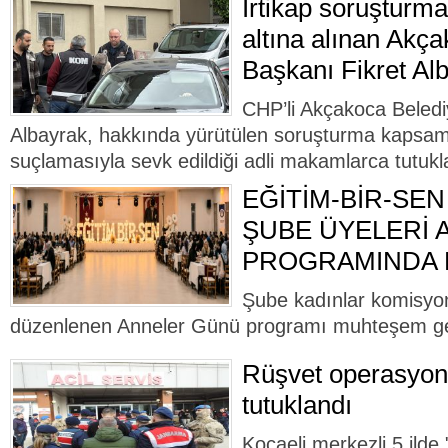
İrtikap soruşturm
altına alınan Akç
Başkanı Fikret Alb
CHP’li Akçakoca Beledi
Albayrak, hakkında yürütülen soruşturma kapsamı
suçlamasıyla sevk edildiği adli makamlarca tutukl
EĞİTİM-BİR-SEN
ŞUBE ÜYELERİ
PROGRAMINDA B
Şube kadınlar komisyo
düzenlenen Anneler Günü programı muhteşem ge
Rüşvet operasyon
tutuklandı
Kocaeli merkezli 5 ilde