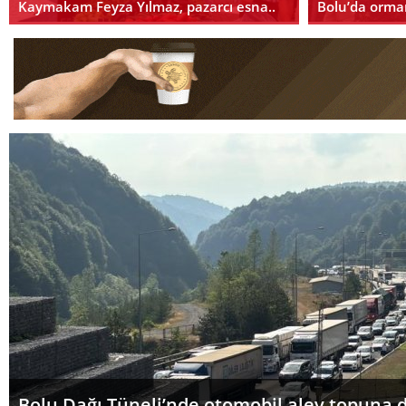
Kaymakam Feyza Yılmaz, pazarcı esna..
Bolu’da orman
Bolu Dağı Tüneli’nde otomobil alev topuna d