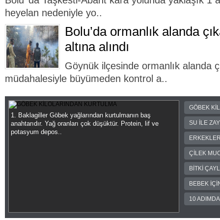
Bolu’ da Taşkesti-Abant kara yolunda yaklaşık 1
heyelan nedeniyle yo..
Bolu’da ormanlık alanda çık
altına alındı
Göynük ilçesinde ormanlık alanda çı
müdahalesiyle büyümeden kontrol a..
GÖBEK Kİ
1. Baklagiller Göbek yağlarından kurtulmanın baş
SU İLE ZA
anahtarıdır. Yağ oranları çok düşüktür. Protein, lif ve
potasyum depos..
ERKEKLER
ÇİLEK MUC
BİTKİ ÇAY
BEBEK İÇİ
10 ADIMD