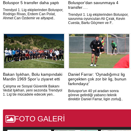
Boluspor 5 transfer daha yaptı
Boluspor'dan savunmaya 4
transfer….
Trendyol 1. Lig ekiplerinden Boluspor,
Rodrigo Rivas, Erdem Can Polat,
Trendyol 1. Lig ekiplerinden Boluspor,
Ahmet Can Özdemir ve altyapıd..
savunma oyuncuları Ali Çırak, Kevin
Cuesta, Bartu Göçmen ve F..
Bakan Işıkhan, Bolu kampındaki
Daniel Farrar: ‘Oynadığımız lig
Mardin 1969 Spor’u ziyaret etti
gerçekten çok zor bir lig, bunun
farkındayız’
Çalışma ve Sosyal Güvenlik Bakanı
Vedat Işıkhan, yeni sezonda Trendyol
Boluspor'un 40 yıl aradan sonra
1. Lig’de mücadele edecek yen..
göreve getirdiği yabancı teknik
direktör Daniel Farrar, ligin zorluğ..
FOTO GALERİ