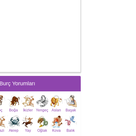
Burç Yorumları
oç
Boğa
İkizler
Yengeç
Aslan
Başak
azi
Akrep
Yay
Oğlak
Kova
Balık