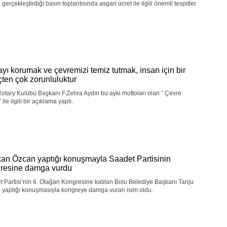
gerçekleştirdiği basın toplantısında asgari ücret ile ilgili önemli tespitler
yı korumak ve çevremizi temiz tutmak, insan için bir
nçten çok zorunluluktur
otary Kulübü Başkanı F.Zehra Aydın bu ayki mottoları olan “ Çevre
” ile ilgili bir açıklama yaptı.
an Özcan yaptığı konuşmayla Saadet Partisinin
resine damga vurdu
 Partisi’nin 6. Olağan Kongresine katılan Bolu Belediye Başkanı Tanju
 yaptığı konuşmasıyla kongreye damga vuran isim oldu.