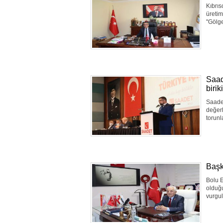
Kıbrıs
üretim
"Gölge
Saade
biri
Saadet
değerl
torunl
Başk
Bolu E
olduğu
vurgu