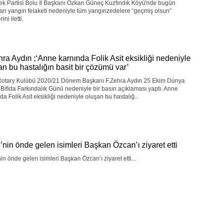
ek Partisi Bolu İl Başkanı Özkan Güneç Kuzfındık Köyü'nde bugün
an yangın felaketi nedeniyle tüm yangınzedelere “geçmiş olsun”
rini iletti.
hra Aydın ;‘Anne karnında Folik Asit eksikliği nedeniyle
an bu hastalığın basit bir çözümü var’
Rotary Kulübü 2020/21 Dönem Başkanı F.Zehra Aydın 25 Ekim Dünya
Bifida Farkındalık Günü nedeniyle bir basın açıklaması yaptı. Anne
da Folik Asit eksikliği nedeniyle oluşan bu hastalığ..
nin önde gelen isimleri Başkan Özcan’ı ziyaret etti
n önde gelen isimleri Başkan Özcan’ı ziyaret etti...