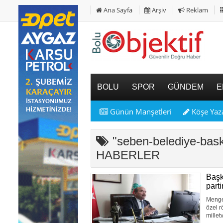
Ana Sayfa
Arşiv
Reklam
BOLU
SPOR
GÜNDEM
E
Günün Manşetleri
Köşe Yaza
"seben-belediye-bas
HABERLER
Başk
parti
Mengen
özel r
millet