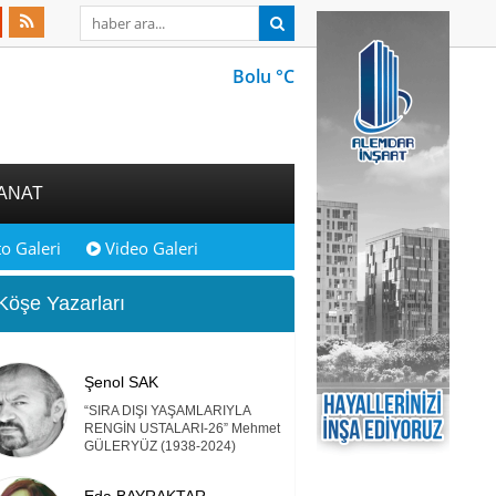
Bolu °C
ANAT
o Galeri
Video Galeri
öşe Yazarları
Şenol SAK
“SIRA DIŞI YAŞAMLARIYLA
RENGİN USTALARI-26” Mehmet
GÜLERYÜZ (1938-2024)