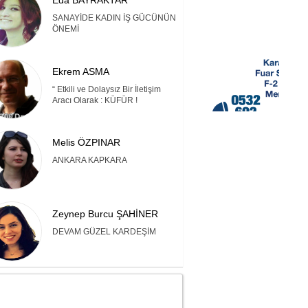
Eda BAYRAKTAR
SANAYİDE KADIN İŞ GÜCÜNÜN
ÖNEMİ
Ekrem ASMA
“ Etkili ve Dolaysız Bir İletişim
Aracı Olarak : KÜFÜR !
Melis ÖZPINAR
ANKARA KAPKARA
Zeynep Burcu ŞAHİNER
DEVAM GÜZEL KARDEŞİM