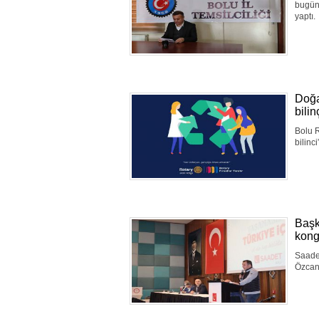
bugün 
yaptı.
Doğa
bili
Bolu R
bilinci
Başk
kong
Saadet
Özcan