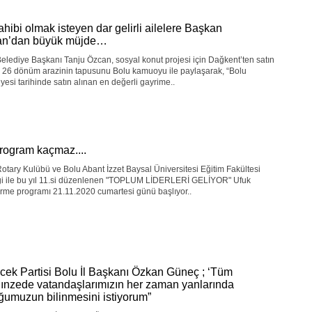
ahibi olmak isteyen dar gelirli ailelere Başkan
an’dan büyük müjde…
elediye Başkanı Tanju Özcan, sosyal konut projesi için Dağkent’ten satın
n 26 dönüm arazinin tapusunu Bolu kamuoyu ile paylaşarak, “Bolu
yesi tarihinde satın alınan en değerli gayrime..
rogram kaçmaz....
otary Kulübü ve Bolu Abant İzzet Baysal Üniversitesi Eğitim Fakültesi
liği ile bu yıl 11.si düzenlenen "TOPLUM LİDERLERİ GELİYOR" Ufuk
irme programı 21.11.2020 cumartesi günü başlıyor..
cek Partisi Bolu İl Başkanı Özkan Güneç ; ‘Tüm
ınzede vatandaşlarımızın her zaman yanlarında
ğumuzun bilinmesini istiyorum”