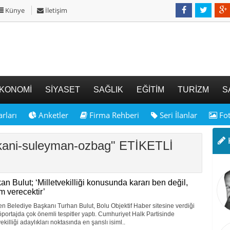
Künye
İletişim
KONOMİ
SİYASET
SAĞLIK
EĞİTİM
TURİZM
S
rları
Anketler
Firma Rehberi
Seri İlanlar
Fot
K
kani-suleyman-ozbag" ETİKETLİ
an Bulut; ‘Milletvekilliği konusunda kararı ben değil,
m verecektir’
 Belediye Başkanı Turhan Bulut, Bolu Objektif Haber sitesine verdiği
öportajda çok önemli tespitler yaptı. Cumhuriyet Halk Partisinde
vekilliği adaylıkları noktasında en şanslı isiml..