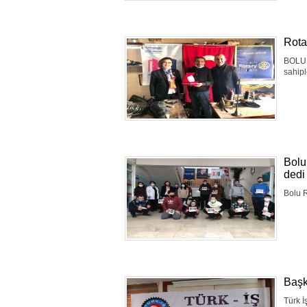
Rota
BOLU 
sahipl
Bolu
dedi
Bolu R
Başka
Türk İ