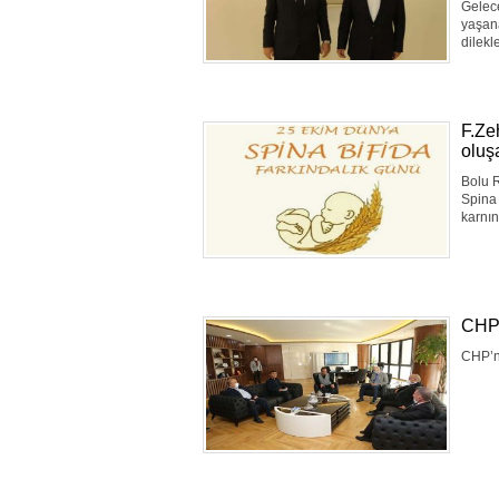
Gelec
yaşan
dilekle
F.Ze
oluş
Bolu 
Spina 
karnın
CHP’
CHP’ni