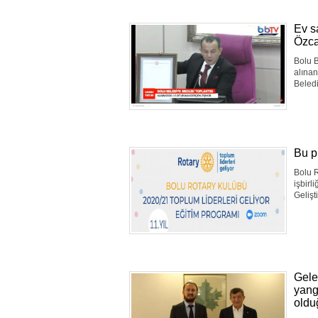
Ev s
Özc
Bolu B
alına
Beledi
Bu p
Bolu R
işbir
Gelişt
Gele
yang
oldu