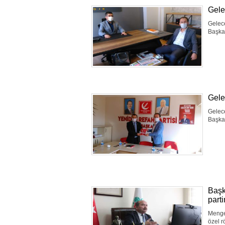
Gele
Gelece
Başkan
Gelec
Gelece
Başkan
Başk
parti
Mengen
özel r