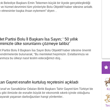
cık Belediye Başkanı Emin Tekemen küçük bir ilçede gerçekleştirdiği
 ve hizmet devrimini tüm yönleriyle Bolu Objektif haber sitesine anlattı.
 etmesinler başka ihsan eylemem" diyen ..
t Partisi Bolu İl Başkanı İsa Sayın; ‘ 50 yıllık
kimimizle ülke sorunlarını çözmeye talibiz’
 Partisi Bolu İl Başkanı İsa Sayın Bolu Objektif haber sitesine önemli
endirmelerde bulunarak; “Bu memleket hepimizin. Evlatlarımıza ve
arımıza bu ülkeyi nasıl teslim edeceğimizi düş..
an Gayret esnafın kurtuluş reçetesini açıkladı
snaf ve Sanatkârlar Odaları Birlik Başkanı Tahir Gayret tüm Türkiye’de
K
 gibi ilimizde de esnafın büyük bir ekonomik sıkıntı içinde olduğunu
layarak yaşanan darboğazdan hangi yöntemler..
Ter