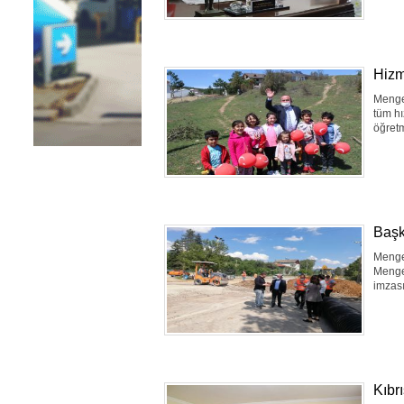
Hizm
Mengen
tüm hı
öğretm
Başk
Mengen
Mengen
imzası
Kıbrı