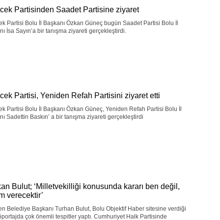
cek Partisinden Saadet Partisine ziyaret
k Partisi Bolu İl Başkanı Özkan Güneç bugün Saadet Partisi Bolu İl
ı İsa Sayın’a bir tanışma ziyareti gerçekleştirdi.
ek Partisi, Yeniden Refah Partisini ziyaret etti
k Partisi Bolu İl Başkanı Özkan Güneç, Yeniden Refah Partisi Bolu İl
ı Sadettin Baskın’ a bir tanışma ziyareti gerçekleştirdi
an Bulut; ‘Milletvekilliği konusunda kararı ben değil,
m verecektir’
 Belediye Başkanı Turhan Bulut, Bolu Objektif Haber sitesine verdiği
öportajda çok önemli tespitler yaptı. Cumhuriyet Halk Partisinde