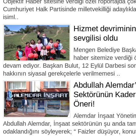
Objektif Haber sitesine verdiği özel röportajda çok
Cumhuriyet Halk Partisinde milletvekilliği adaylıkl
isiml..
Hizmet devriminin
sevgilisi oldu
Mengen Belediye Başka
haber sitemize verdiği 
devam ediyor. Başkan Bulut, 12 Eylül Darbesi so
hakkının siyasal gerekçelerle verilmemesi ..
Abdullah Alemdar’
Sektörünün Kaderi
Öneri!
Alemdar İnşaat Yöneti
Abdullah Alemdar, İnşaat sektörünün şu anda ta
odaklandığını söyleyerek; “ Faizler düşüyor, konutl