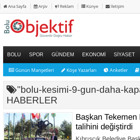
Ana Sayfa
Arşiv
Reklam
Künye
İletişim
BOLU
SPOR
GÜNDEM
EKONOMİ
SİYASET
Günün Manşetleri
Köşe Yazarları
Anketler
"bolu-kesimi-9-gun-daha-kap
HABERLER
Başkan Tekemen K
talihini değiştirdi
Kıbrıscık Belediye Ba