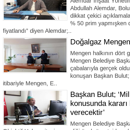
Alemdar İnşaat Yöneti
Abdullah Alemdar, Bolu 
dikkat çekici açıklamal
% 50 prim yapmışken d
fiyatlandı” diyen Alemdar;..
Doğalgaz Mengen’
Mengen halkının dört g
Mengen Belediye Başka
çabalarıyla gerçek old
konuşan Başkan Bulut; 
itibariyle Mengen, E..
Başkan Bulut; ‘Mill
konusunda kararı 
verecektir’
Mengen Belediye Başka