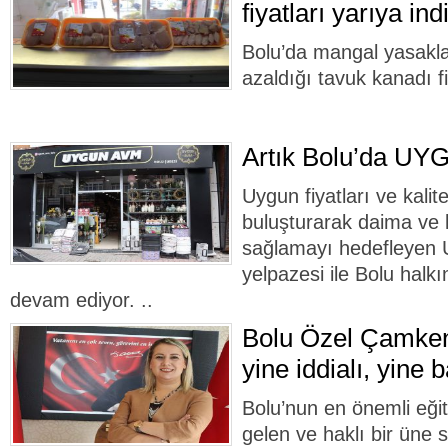
fiyatları yarıya indi
Bolu’da mangal yasaklar
azaldığı tavuk kanadı fi
Artık Bolu’da UY
Uygun fiyatları ve kalitel
buluşturarak daima ve
sağlamayı hedefleyen
yelpazesi ile Bolu hal
devam ediyor. ..
Bolu Özel Çamken
yine iddialı, yine b
Bolu’nun en önemli eği
gelen ve haklı bir üne 