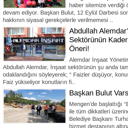
haber sitemize verdiği 
devam ediyor. Başkan Bulut, 12 Eylül Darbesi so
hakkının siyasal gerekçelerle verilmemesi ..
Abdullah Alemdar’
Sektörünün Kaderi
Öneri!
Alemdar İnşaat Yöneti
Abdullah Alemdar, İnşaat sektörünün şu anda ta
odaklandığını söyleyerek; “ Faizler düşüyor, konutl
Faiz yükseliyor konutların fi..
Başkan Bulut Var
Mengen’de başlattığı “
ile tüm dikkatleri üze
Belediye Başkanı Turha
hizmet destanının altın