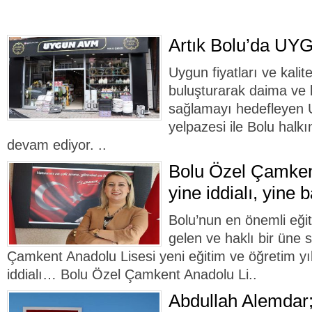
Artık Bolu’da UY
Uygun fiyatları ve kalitel
buluşturarak daima ve
sağlamayı hedefleyen
yelpazesi ile Bolu hal
devam ediyor. ..
Bolu Özel Çamken
yine iddialı, yine b
Bolu’nun en önemli eği
gelen ve haklı bir üne 
Çamkent Anadolu Lisesi yeni eğitim ve öğretim y
iddialı… Bolu Özel Çamkent Anadolu Li..
Abdullah Alemdar;