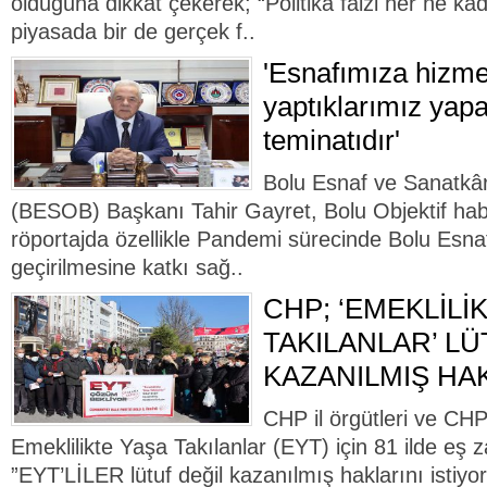
olduğuna dikkat çekerek; “Politika faizi her ne k
piyasada bir de gerçek f..
'Esnafımıza hizme
yaptıklarımız yap
teminatıdır'
Bolu Esnaf ve Sanatkârl
(BESOB) Başkanı Tahir Gayret, Bolu Objektif habe
röportajda özellikle Pandemi sürecinde Bolu Esnaf
geçirilmesine katkı sağ..
CHP; ‘EMEKLİLİ
TAKILANLAR’ LÜ
KAZANILMIŞ HAK
CHP il örgütleri ve CH
Emeklilikte Yaşa Takılanlar (EYT) için 81 ilde eş 
”EYT’LİLER lütuf değil kazanılmış haklarını istiyor”