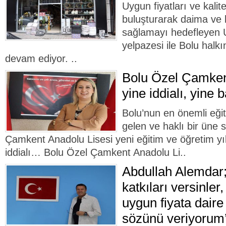
Uygun fiyatları ve kalitel
buluşturarak daima ve
sağlamayı hedefleyen
yelpazesi ile Bolu hal
devam ediyor. ..
Bolu Özel Çamken
yine iddialı, yine b
Bolu’nun en önemli eği
gelen ve haklı bir üne 
Çamkent Anadolu Lisesi yeni eğitim ve öğretim y
iddialı… Bolu Özel Çamkent Anadolu Li..
Abdullah Alemdar;
katkıları versinle
uygun fiyata daire
sözünü veriyorum