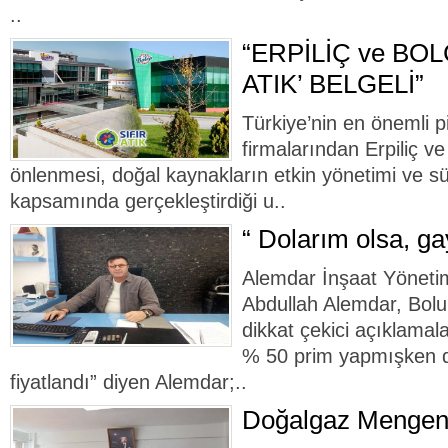
..
“ERPİLİÇ ve BOL
ATIK’ BELGELİ”
Türkiye’nin en önemli pi
firmalarından Erpiliç ve
önlenmesi, doğal kaynakların etkin yönetimi ve sür
kapsamında gerçekleştirdiği u..
“ Dolarım olsa, ga
Alemdar İnşaat Yöneti
Abdullah Alemdar, Bolu 
dikkat çekici açıklamal
% 50 prim yapmışken d
fiyatlandı” diyen Alemdar;..
Doğalgaz Mengen’