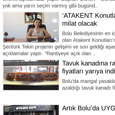
yok ama yarın seçim varmış gibi bugünd..
‘ATAKENT Konutlar
milat olacak
Bolu Belediyesinin en id
olan Atakent Konutları
Şentürk Tekin projenin gelişimi ve son geldiği aşam
açıklamalar yaptı. “Rantiyeye açık olan ..
Tavuk kanadına ra
fiyatları yarıya indi
Bolu’da mangal yasaklar
azaldığı tavuk kanadı fi
Artık Bolu’da UY