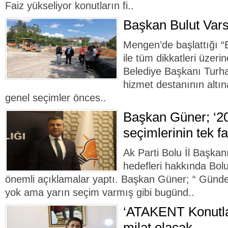
Faiz yükseliyor konutların fi..
Başkan Bulut Var
Mengen’de başlattığı “
ile tüm dikkatleri üze
Belediye Başkanı Turha
hizmet destanının altın
genel seçimler önces..
Başkan Güner; ‘2
seçimlerinin tek fa
Ak Parti Bolu İl Başkan
hedefleri hakkında Bolu
önemli açıklamalar yaptı. Başkan Güner; “ Gün
yok ama yarın seçim varmış gibi bugünd..
‘ATAKENT Konutlar
milat olacak