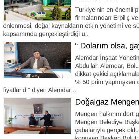
Türkiye’nin en önemli pi
firmalarından Erpiliç ve
önlenmesi, doğal kaynakların etkin yönetimi ve sür
kapsamında gerçekleştirdiği u..
“ Dolarım olsa, ga
Alemdar İnşaat Yöneti
Abdullah Alemdar, Bolu 
dikkat çekici açıklamal
% 50 prim yapmışken d
fiyatlandı” diyen Alemdar;..
Doğalgaz Mengen’
Mengen halkının dört g
Mengen Belediye Başka
çabalarıyla gerçek old
konuşan Başkan Bulut; 