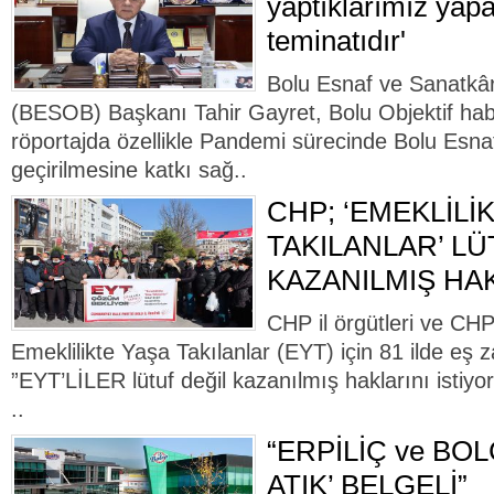
yaptıklarımız yap
teminatıdır'
Bolu Esnaf ve Sanatkârl
(BESOB) Başkanı Tahir Gayret, Bolu Objektif habe
röportajda özellikle Pandemi sürecinde Bolu Esnaf
geçirilmesine katkı sağ..
CHP; ‘EMEKLİLİ
TAKILANLAR’ LÜ
KAZANILMIŞ HAK
CHP il örgütleri ve CH
Emeklilikte Yaşa Takılanlar (EYT) için 81 ilde eş 
”EYT’LİLER lütuf değil kazanılmış haklarını istiyor”
..
“ERPİLİÇ ve BOL
ATIK’ BELGELİ”