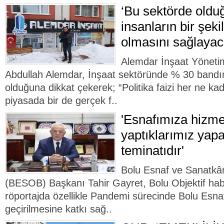
‘Bu sektörde old
insanların bir şeki
olmasını sağlayac
Alemdar İnşaat Yöneti
Abdullah Alemdar, İnşaat sektöründe % 30 bandı
olduğuna dikkat çekerek; “Politika faizi her ne k
piyasada bir de gerçek f..
'Esnafımıza hizme
yaptıklarımız yap
teminatıdır'
Bolu Esnaf ve Sanatkârl
(BESOB) Başkanı Tahir Gayret, Bolu Objektif habe
röportajda özellikle Pandemi sürecinde Bolu Esnaf
geçirilmesine katkı sağ..