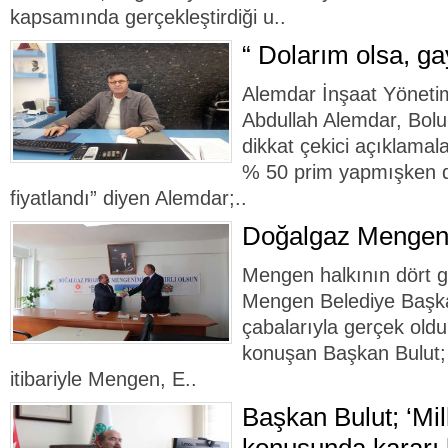
kapsamında gerçekleştirdiği u..
“ Dolarım olsa, ga
Alemdar İnşaat Yöneti
Abdullah Alemdar, Bolu 
dikkat çekici açıklamal
% 50 prim yapmışken d
fiyatlandı” diyen Alemdar;..
Doğalgaz Mengen’
Mengen halkının dört g
Mengen Belediye Başka
çabalarıyla gerçek old
konuşan Başkan Bulut; 
itibariyle Mengen, E..
Başkan Bulut; ‘Mill