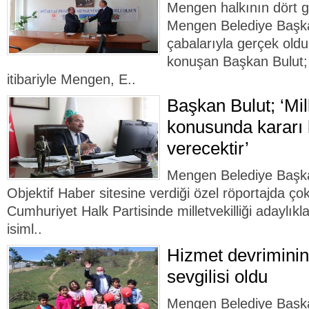
Mengen halkının dört g
Mengen Belediye Başka
çabalarıyla gerçek old
konuşan Başkan Bulut; 
itibariyle Mengen, E..
Başkan Bulut; ‘Mill
konusunda kararı 
verecektir’
Mengen Belediye Başka
Objektif Haber sitesine verdiği özel röportajda çok
Cumhuriyet Halk Partisinde milletvekilliği adaylıkl
isiml..
Hizmet devriminin
sevgilisi oldu
Mengen Belediye Başka