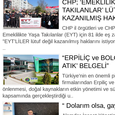
CHP; ‘EMEKLİLİ
TAKILANLAR’ LÜ
KAZANILMIŞ HAK
CHP il örgütleri ve CH
Emeklilikte Yaşa Takılanlar (EYT) için 81 ilde eş 
”EYT’LİLER lütuf değil kazanılmış haklarını istiyor”
..
“ERPİLİÇ ve BOL
ATIK’ BELGELİ”
Türkiye’nin en önemli pi
firmalarından Erpiliç ve
önlenmesi, doğal kaynakların etkin yönetimi ve sür
kapsamında gerçekleştirdiği u..
“ Dolarım olsa, ga