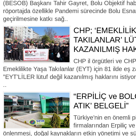
(BESOB) Başkanı Tahir Gayret, Bolu Objektif habe
röportajda özellikle Pandemi sürecinde Bolu Esnaf
geçirilmesine katkı sağ..
CHP; ‘EMEKLİLİ
TAKILANLAR’ LÜ
KAZANILMIŞ HAK
CHP il örgütleri ve CH
Emeklilikte Yaşa Takılanlar (EYT) için 81 ilde eş 
”EYT’LİLER lütuf değil kazanılmış haklarını istiyor”
..
“ERPİLİÇ ve BOL
ATIK’ BELGELİ”
Türkiye’nin en önemli pi
firmalarından Erpiliç ve
önlenmesi, doğal kaynakların etkin yönetimi ve sür