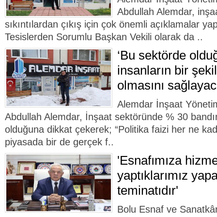
Abdullah Alemdar, inş
sıkıntılardan çıkış için çok önemli açıklamalar y
Tesislerden Sorumlu Başkan Vekili olarak da ..
‘Bu sektörde old
insanların bir şeki
olmasını sağlayac
Alemdar İnşaat Yöneti
Abdullah Alemdar, İnşaat sektöründe % 30 bandı
olduğuna dikkat çekerek; “Politika faizi her ne k
piyasada bir de gerçek f..
'Esnafımıza hizme
yaptıklarımız yap
teminatıdır'
Bolu Esnaf ve Sanatkârl