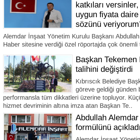
katkıları versinle
uygun fiyata daire
sözünü veriyorum
Alemdar İnşaat Yönetim Kurulu Başkanı Abdullah
Haber sitesine verdiği özel röportajda çok önemli t
Başkan Tekemen K
talihini değiştirdi
Kıbrıscık Belediye Ba
göreve geldiği günden 
performansla tüm dikkatleri üzerine topluyor. Küçü
hizmet devriminin altına imza atan Başkan Te..
Abdullah Alemdar 
formülünü açıklad
Alemdar İnşaat Yöneti