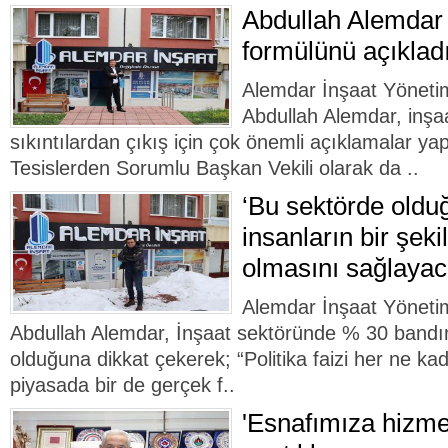
Abdullah Alemdar 
formülünü açıklad
Alemdar İnşaat Yöneti
Abdullah Alemdar, inş
sıkıntılardan çıkış için çok önemli açıklamalar y
Tesislerden Sorumlu Başkan Vekili olarak da ..
‘Bu sektörde old
insanların bir şeki
olmasını sağlayac
Alemdar İnşaat Yöneti
Abdullah Alemdar, İnşaat sektöründe % 30 bandı
olduğuna dikkat çekerek; “Politika faizi her ne k
piyasada bir de gerçek f..
'Esnafımıza hizme