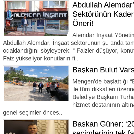
Abdullah Alemdar’
Sektörünün Kaderi
Öneri!
Alemdar İnşaat Yöneti
Abdullah Alemdar, İnşaat sektörünün şu anda ta
odaklandığını söyleyerek; “ Faizler düşüyor, konutl
Faiz yükseliyor konutların fi..
Başkan Bulut Var
Mengen’de başlattığı “
ile tüm dikkatleri üze
Belediye Başkanı Turha
hizmet destanının altın
genel seçimler önces..
Başkan Güner; ‘2
seçimlerinin tek fa