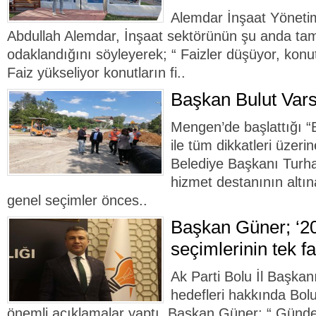
Alemdar İnşaat Yöneti
Abdullah Alemdar, İnşaat sektörünün şu anda ta
odaklandığını söyleyerek; “ Faizler düşüyor, konutl
Faiz yükseliyor konutların fi..
Başkan Bulut Var
Mengen’de başlattığı “
ile tüm dikkatleri üze
Belediye Başkanı Turha
hizmet destanının altın
genel seçimler önces..
Başkan Güner; ‘2
seçimlerinin tek fa
Ak Parti Bolu İl Başkan
hedefleri hakkında Bolu
önemli açıklamalar yaptı. Başkan Güner; “ Gün