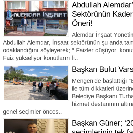
Abdullah Alemdar’
Sektörünün Kaderi
Öneri!
Alemdar İnşaat Yöneti
Abdullah Alemdar, İnşaat sektörünün şu anda ta
odaklandığını söyleyerek; “ Faizler düşüyor, konutl
Faiz yükseliyor konutların fi..
Başkan Bulut Var
Mengen’de başlattığı “
ile tüm dikkatleri üze
Belediye Başkanı Turha
hizmet destanının altın
genel seçimler önces..
Başkan Güner; ‘2
seçimlerinin tek fa