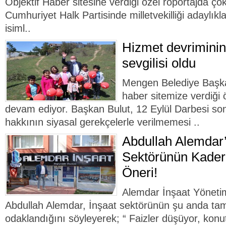
Objektif Haber sitesine verdiği özel röportajda çok
Cumhuriyet Halk Partisinde milletvekilliği adaylıkl
isiml..
Hizmet devriminin
sevgilisi oldu
Mengen Belediye Başka
haber sitemize verdiği 
devam ediyor. Başkan Bulut, 12 Eylül Darbesi so
hakkının siyasal gerekçelerle verilmemesi ..
Abdullah Alemdar’
Sektörünün Kaderi
Öneri!
Alemdar İnşaat Yöneti
Abdullah Alemdar, İnşaat sektörünün şu anda ta
odaklandığını söyleyerek; “ Faizler düşüyor, konutl