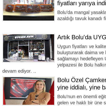
fiyatları yarıya indi
Bolu’da mangal yasaklar
azaldığı tavuk kanadı fi
Artık Bolu’da UY
Uygun fiyatları ve kalitel
buluşturarak daima ve
sağlamayı hedefleyen
yelpazesi ile Bolu hal
devam ediyor. ..
Bolu Özel Çamken
yine iddialı, yine b
Bolu’nun en önemli eği
gelen ve haklı bir üne 