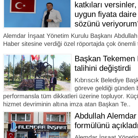
katkıları versinle
uygun fiyata daire
sözünü veriyorum
Alemdar İnşaat Yönetim Kurulu Başkanı Abdullah
Haber sitesine verdiği özel röportajda çok önemli t
Başkan Tekemen K
talihini değiştirdi
Kıbrıscık Belediye Ba
göreve geldiği günden 
performansla tüm dikkatleri üzerine topluyor. Küçü
hizmet devriminin altına imza atan Başkan Te..
Abdullah Alemdar 
formülünü açıklad
Alemdar İnşaat Yöneti