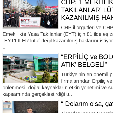
CHP; ‘EMEKLİLİ
TAKILANLAR’ LÜ
KAZANILMIŞ HAK
CHP il örgütleri ve CH
Emeklilikte Yaşa Takılanlar (EYT) için 81 ilde eş 
”EYT’LİLER lütuf değil kazanılmış haklarını istiyor”
..
“ERPİLİÇ ve BOL
ATIK’ BELGELİ”
Türkiye’nin en önemli pi
firmalarından Erpiliç ve
önlenmesi, doğal kaynakların etkin yönetimi ve sür
kapsamında gerçekleştirdiği u..
“ Dolarım olsa, ga