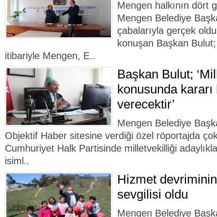
Mengen halkının dört g
Mengen Belediye Başka
çabalarıyla gerçek old
konuşan Başkan Bulut; 
itibariyle Mengen, E..
Başkan Bulut; ‘Mill
konusunda kararı 
verecektir’
Mengen Belediye Başka
Objektif Haber sitesine verdiği özel röportajda çok
Cumhuriyet Halk Partisinde milletvekilliği adaylıkl
isiml..
Hizmet devriminin
sevgilisi oldu
Mengen Belediye Başka