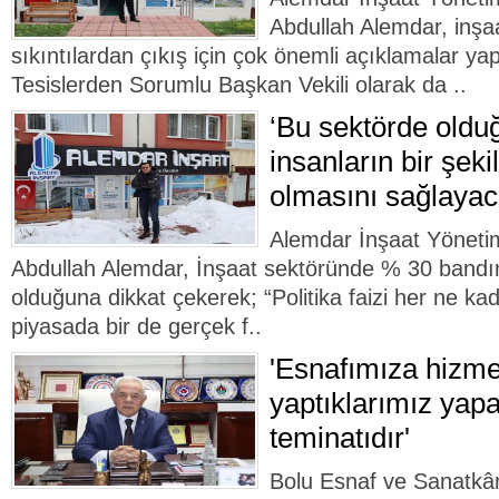
Abdullah Alemdar, inş
sıkıntılardan çıkış için çok önemli açıklamalar y
Tesislerden Sorumlu Başkan Vekili olarak da ..
‘Bu sektörde old
insanların bir şeki
olmasını sağlayac
Alemdar İnşaat Yöneti
Abdullah Alemdar, İnşaat sektöründe % 30 bandı
olduğuna dikkat çekerek; “Politika faizi her ne k
piyasada bir de gerçek f..
'Esnafımıza hizme
yaptıklarımız yap
teminatıdır'
Bolu Esnaf ve Sanatkârl