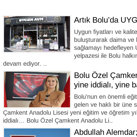
Artık Bolu’da UY
Uygun fiyatları ve kalitel
buluşturarak daima ve
sağlamayı hedefleyen
yelpazesi ile Bolu hal
devam ediyor. ..
Bolu Özel Çamken
yine iddialı, yine b
Bolu’nun en önemli eği
gelen ve haklı bir üne 
Çamkent Anadolu Lisesi yeni eğitim ve öğretim y
iddialı… Bolu Özel Çamkent Anadolu Li..
Abdullah Alemdar;