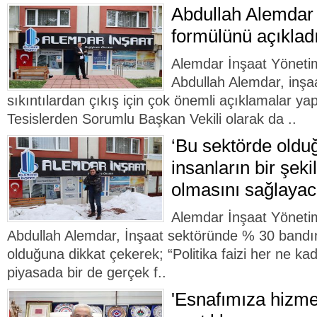
Abdullah Alemdar 
formülünü açıklad
Alemdar İnşaat Yöneti
Abdullah Alemdar, inş
sıkıntılardan çıkış için çok önemli açıklamalar y
Tesislerden Sorumlu Başkan Vekili olarak da ..
‘Bu sektörde old
insanların bir şeki
olmasını sağlayac
Alemdar İnşaat Yöneti
Abdullah Alemdar, İnşaat sektöründe % 30 bandı
olduğuna dikkat çekerek; “Politika faizi her ne k
piyasada bir de gerçek f..
'Esnafımıza hizme