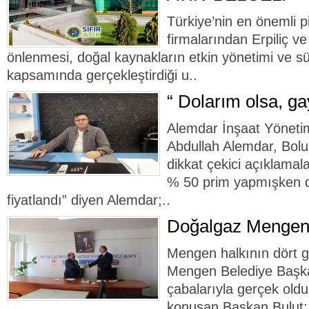
Türkiye’nin en önemli pi
firmalarından Erpiliç ve
önlenmesi, doğal kaynakların etkin yönetimi ve sür
kapsamında gerçekleştirdiği u..
“ Dolarım olsa, ga
Alemdar İnşaat Yöneti
Abdullah Alemdar, Bolu 
dikkat çekici açıklamal
% 50 prim yapmışken d
fiyatlandı” diyen Alemdar;..
Doğalgaz Mengen’
Mengen halkının dört g
Mengen Belediye Başka
çabalarıyla gerçek old
konuşan Başkan Bulut; 