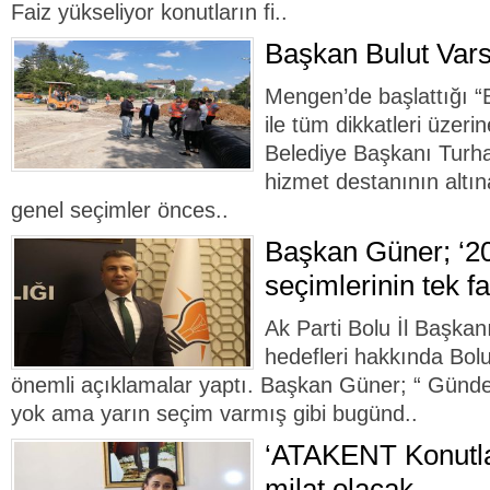
Faiz yükseliyor konutların fi..
Başkan Bulut Var
Mengen’de başlattığı “
ile tüm dikkatleri üze
Belediye Başkanı Turha
hizmet destanının altın
genel seçimler önces..
Başkan Güner; ‘2
seçimlerinin tek fa
Ak Parti Bolu İl Başkan
hedefleri hakkında Bolu
önemli açıklamalar yaptı. Başkan Güner; “ Gün
yok ama yarın seçim varmış gibi bugünd..
‘ATAKENT Konutlar
milat olacak