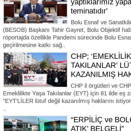
yaptıklarımız yap
teminatıdır'
Bolu Esnaf ve Sanatkârl
(BESOB) Başkanı Tahir Gayret, Bolu Objektif habe
röportajda özellikle Pandemi sürecinde Bolu Esnaf
geçirilmesine katkı sağ..
CHP; ‘EMEKLİLİ
TAKILANLAR’ LÜ
KAZANILMIŞ HAK
CHP il örgütleri ve CH
Emeklilikte Yaşa Takılanlar (EYT) için 81 ilde eş 
”EYT’LİLER lütuf değil kazanılmış haklarını istiyor”
..
“ERPİLİÇ ve BOL
ATIK’ BELGELİ”