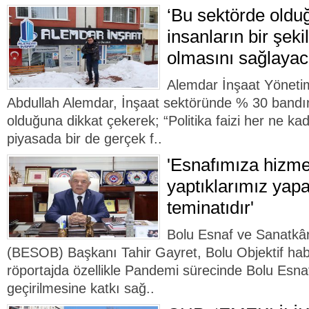
‘Bu sektörde old
insanların bir şeki
olmasını sağlayac
Alemdar İnşaat Yöneti
Abdullah Alemdar, İnşaat sektöründe % 30 bandı
olduğuna dikkat çekerek; “Politika faizi her ne k
piyasada bir de gerçek f..
'Esnafımıza hizme
yaptıklarımız yap
teminatıdır'
Bolu Esnaf ve Sanatkârl
(BESOB) Başkanı Tahir Gayret, Bolu Objektif habe
röportajda özellikle Pandemi sürecinde Bolu Esnaf
geçirilmesine katkı sağ..