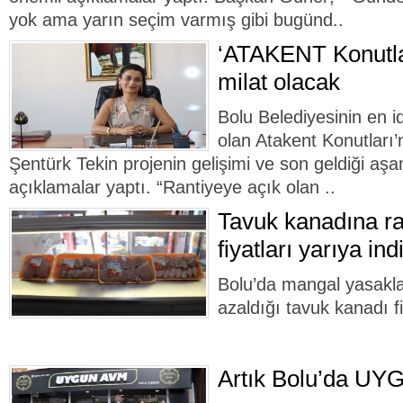
yok ama yarın seçim varmış gibi bugünd..
‘ATAKENT Konutlar
milat olacak
Bolu Belediyesinin en id
olan Atakent Konutları
Şentürk Tekin projenin gelişimi ve son geldiği aşam
açıklamalar yaptı. “Rantiyeye açık olan ..
Tavuk kanadına ra
fiyatları yarıya indi
Bolu’da mangal yasaklar
azaldığı tavuk kanadı fi
Artık Bolu’da UY