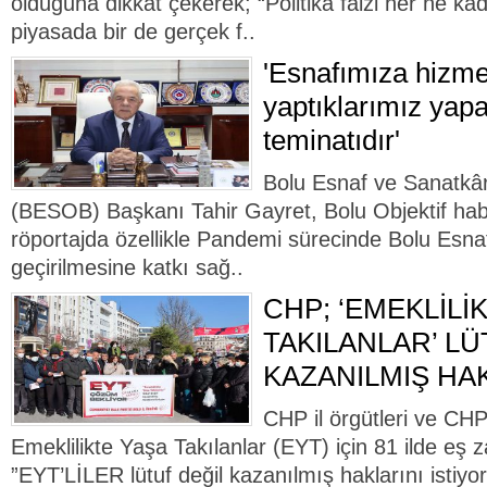
olduğuna dikkat çekerek; “Politika faizi her ne k
piyasada bir de gerçek f..
'Esnafımıza hizme
yaptıklarımız yap
teminatıdır'
Bolu Esnaf ve Sanatkârl
(BESOB) Başkanı Tahir Gayret, Bolu Objektif habe
röportajda özellikle Pandemi sürecinde Bolu Esnaf
geçirilmesine katkı sağ..
CHP; ‘EMEKLİLİ
TAKILANLAR’ LÜ
KAZANILMIŞ HAK
CHP il örgütleri ve CH
Emeklilikte Yaşa Takılanlar (EYT) için 81 ilde eş 
”EYT’LİLER lütuf değil kazanılmış haklarını istiyor”