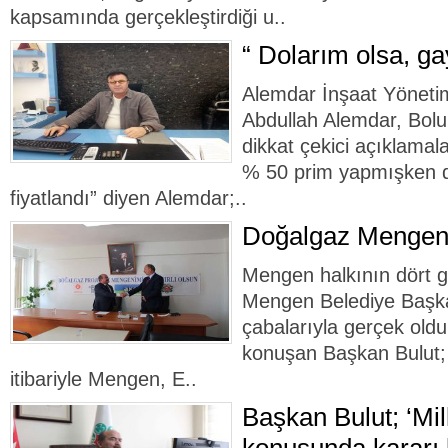
kapsamında gerçekleştirdiği u..
“ Dolarım olsa, ga
Alemdar İnşaat Yöneti
Abdullah Alemdar, Bolu 
dikkat çekici açıklamal
% 50 prim yapmışken d
fiyatlandı” diyen Alemdar;..
Doğalgaz Mengen’
Mengen halkının dört g
Mengen Belediye Başka
çabalarıyla gerçek old
konuşan Başkan Bulut; 
itibariyle Mengen, E..
Başkan Bulut; ‘Mill