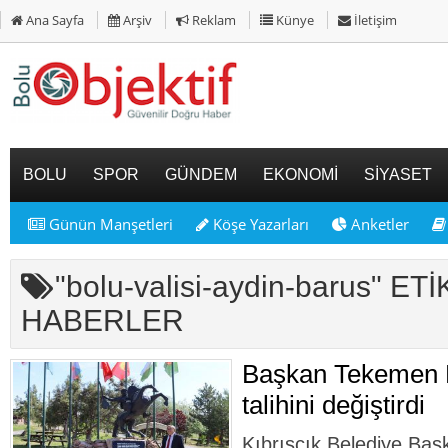
Ana Sayfa
Arşiv
Reklam
Künye
İletişim
BOLU
SPOR
GÜNDEM
EKONOMİ
SİYASET
Günün Manşetleri
Köşe Yazarları
Anketler
"bolu-valisi-aydin-barus" ET
HABERLER
Başkan Tekemen K
talihini değiştirdi
Kıbrıscık Belediye Ba