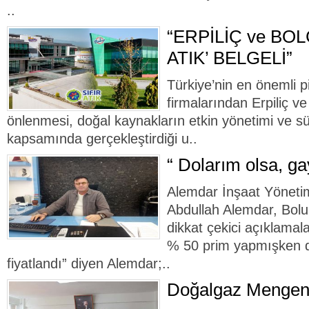
..
“ERPİLİÇ ve BOL
ATIK’ BELGELİ”
Türkiye’nin en önemli pi
firmalarından Erpiliç ve
önlenmesi, doğal kaynakların etkin yönetimi ve sür
kapsamında gerçekleştirdiği u..
“ Dolarım olsa, ga
Alemdar İnşaat Yöneti
Abdullah Alemdar, Bolu 
dikkat çekici açıklamal
% 50 prim yapmışken d
fiyatlandı” diyen Alemdar;..
Doğalgaz Mengen’