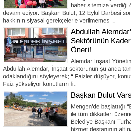
haber sitemize verdiği 
devam ediyor. Başkan Bulut, 12 Eylül Darbesi so
hakkının siyasal gerekçelerle verilmemesi ..
Abdullah Alemdar’
Sektörünün Kaderi
Öneri!
Alemdar İnşaat Yöneti
Abdullah Alemdar, İnşaat sektörünün şu anda ta
odaklandığını söyleyerek; “ Faizler düşüyor, konutl
Faiz yükseliyor konutların fi..
Başkan Bulut Var
Mengen’de başlattığı “
ile tüm dikkatleri üze
Belediye Başkanı Turha
hizmet destanının altın