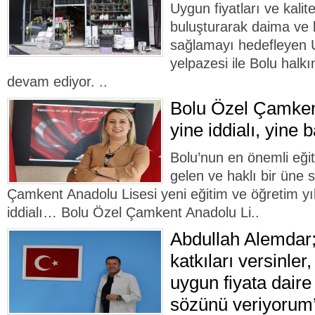
Uygun fiyatları ve kalitel
buluşturarak daima ve
sağlamayı hedefleyen
yelpazesi ile Bolu hal
devam ediyor. ..
Bolu Özel Çamken
yine iddialı, yine b
Bolu’nun en önemli eği
gelen ve haklı bir üne 
Çamkent Anadolu Lisesi yeni eğitim ve öğretim y
iddialı… Bolu Özel Çamkent Anadolu Li..
Abdullah Alemdar;
katkıları versinle
uygun fiyata daire
sözünü veriyorum