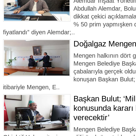
Alemdar İnşaat Yöneti
Abdullah Alemdar, Bolu 
dikkat çekici açıklamal
% 50 prim yapmışken d
fiyatlandı” diyen Alemdar;..
Doğalgaz Mengen’
Mengen halkının dört g
Mengen Belediye Başka
çabalarıyla gerçek old
konuşan Başkan Bulut; 
itibariyle Mengen, E..
Başkan Bulut; ‘Mill
konusunda kararı 
verecektir’
Mengen Belediye Başka