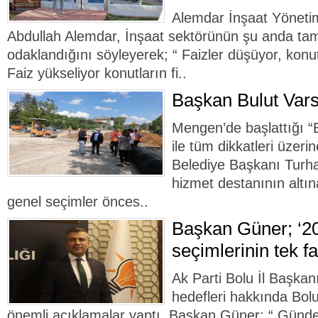
Alemdar İnşaat Yöneti
Abdullah Alemdar, İnşaat sektörünün şu anda ta
odaklandığını söyleyerek; “ Faizler düşüyor, konutl
Faiz yükseliyor konutların fi..
Başkan Bulut Var
Mengen’de başlattığı “
ile tüm dikkatleri üze
Belediye Başkanı Turha
hizmet destanının altın
genel seçimler önces..
Başkan Güner; ‘2
seçimlerinin tek fa
Ak Parti Bolu İl Başkan
hedefleri hakkında Bolu
önemli açıklamalar yaptı. Başkan Güner; “ Gün