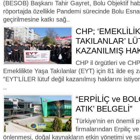
(BESOB) Başkanı Tahir Gayret, Bolu Objektif habe
röportajda özellikle Pandemi sürecinde Bolu Esnaf
geçirilmesine katkı sağ..
CHP; ‘EMEKLİLİ
TAKILANLAR’ LÜ
KAZANILMIŞ HAK
CHP il örgütleri ve CH
Emeklilikte Yaşa Takılanlar (EYT) için 81 ilde eş 
”EYT’LİLER lütuf değil kazanılmış haklarını istiyor”
..
“ERPİLİÇ ve BOL
ATIK’ BELGELİ”
Türkiye’nin en önemli pi
firmalarından Erpiliç ve
önlenmesi, doğal kaynakların etkin yönetimi ve sür